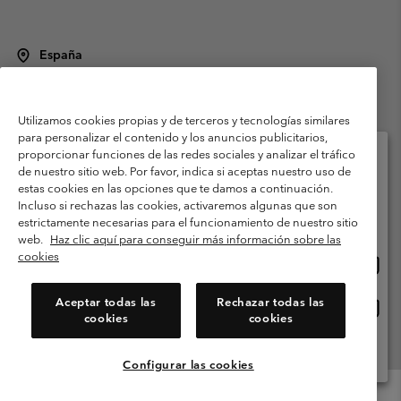
España
©
2026
Columbia Sportswear Spain S.L.U. Avenida del Doctor Arce, 14,
28002 Madrid, España. Todos los derechos reservados.
Utilizamos cookies propias y de terceros y tecnologías similares
Condiciones de uso
Terminos de Venta
Garantía
para personalizar el contenido y los anuncios publicitarios,
Política de Privacidad
proporcionar funciones de las redes sociales y analizar el tráfico
de nuestro sitio web. Por favor, indica si aceptas nuestro uso de
Términos y condiciones del programa de miembros
estas cookies en las opciones que te damos a continuación.
Selecciona tu país e idioma envío
Incluso si rechazas las cookies, activaremos algunas que son
Términos De Uso Del Contenido Generado Por Los Usuarios
Compras en línea disponibles
estrictamente necesarias para el funcionamiento de nuestro sitio
Impressum
Cookies
Public CBCR
web.
Haz clic aquí para conseguir más información sobre las
cookies
Comp
United States
en
Servicio al cliente: Lu. - Vi. de 9:00 a 13:00 y de 14:00 a 18:00
(+)34919015933
línea
Aceptar todas las
Rechazar todas las
Comp
España
dispon
cookies
cookies
en
línea
Ver Todos Los Países
dispon
Configurar las cookies