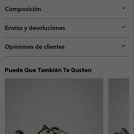
Composición
Expan
or
collap
Envíos y devoluciones
sectio
Expan
or
collap
Opiniones de clientes
sectio
Expan
or
collap
Puede Que También Te Gusten
sectio