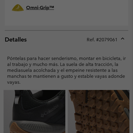
Omni-Grip™
Detalles
Ref. #
2079061
Expan
or
collap
Póntelas para hacer senderismo, montar en bicicleta, ir
sectio
al trabajo y mucho más. La suela de alta tracción, la
mediasuela acolchada y el empeine resistente a las
manchas te mantienen a gusto y estable vayas adonde
vayas.