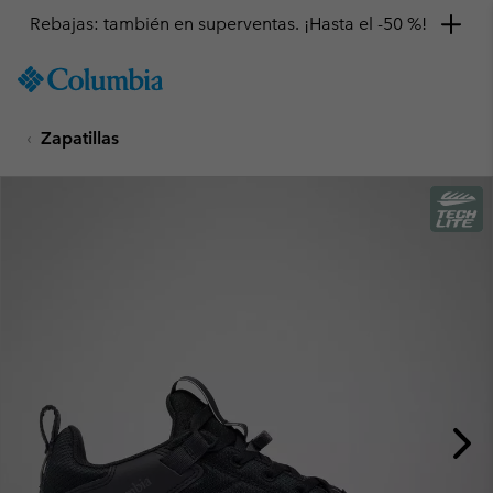
Rebajas: también en superventas. ¡Hasta el -50 %!
SKIP
Columbia
TO
Sportswear
CONTENT
Zapatillas
SKIP
TO
MAIN
NAV
SKIP
TO
SEARCH