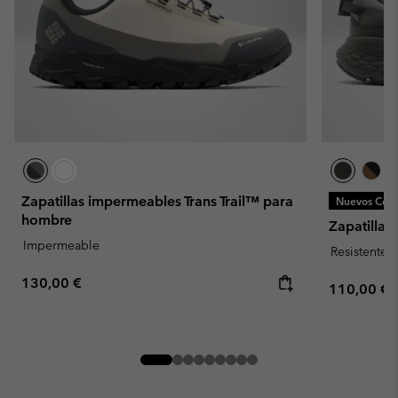
Zapatillas impermeables Trans Trail™ para
Nuevos Colo
hombre
Zapatillas
Impermeable
Resistente 
Regular price:
130,00 €
Regular pr
110,00 €