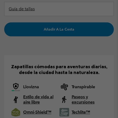
Guía de tallas
Añadir A La Cesta
Zapatillas cómodas para aventuras diarias,
desde la ciudad hasta la naturaleza.
Llovizna
Transpirable
Estilo de vida al
Paseos y
aire libre
excursiones
Omni-Shield™
Techlite™