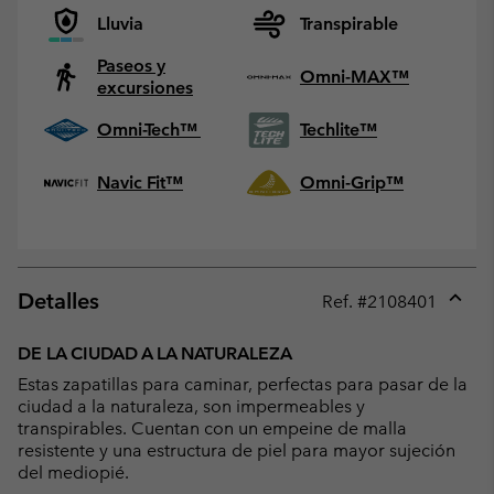
Lluvia
Transpirable
Paseos y
Omni-MAX™
excursiones
Omni-Tech™
Techlite™
Navic Fit™
Omni-Grip™
Detalles
Ref. #
2108401
Expan
or
DE LA CIUDAD A LA NATURALEZA
collap
Estas zapatillas para caminar, perfectas para pasar de la
sectio
ciudad a la naturaleza, son impermeables y
transpirables. Cuentan con un empeine de malla
resistente y una estructura de piel para mayor sujeción
del mediopié.