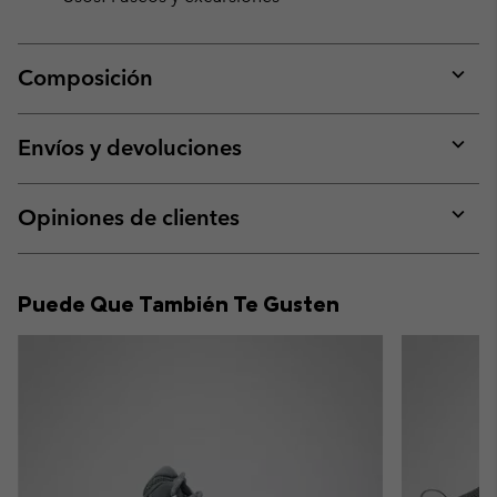
Composición
Expan
or
collap
Envíos y devoluciones
sectio
Expan
or
collap
Opiniones de clientes
sectio
Expan
or
collap
Puede Que También Te Gusten
sectio