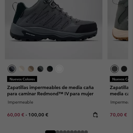
Nuevos Colores
Nuevos Colo
Zapatillas impermeables de media caña
Zapatillas
para caminar Redmond™ IV para mujer
media cañ
Impermeable
Impermeab
Minimum sale price:
Maximum price:
Minimum sa
60,00 €
-
100,00 €
70,00 €
-