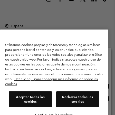
España
©
2026
Columbia Sportswear Spain S.L.U. Avenida del Doctor Arce, 14,
28002 Madrid, España. Todos los derechos reservados.
Utilizamos cookies propias y de terceros y tecnologías similares
Condiciones de uso
Terminos de Venta
Garantía
para personalizar el contenido y los anuncios publicitarios,
Política de Privacidad
proporcionar funciones de las redes sociales y analizar el tráfico
de nuestro sitio web. Por favor, indica si aceptas nuestro uso de
Términos y condiciones del programa de miembros
estas cookies en las opciones que te damos a continuación.
Selecciona tu país e idioma envío
Incluso si rechazas las cookies, activaremos algunas que son
Términos De Uso Del Contenido Generado Por Los Usuarios
Compras en línea disponibles
estrictamente necesarias para el funcionamiento de nuestro sitio
Impressum
Cookies
Public CBCR
web.
Haz clic aquí para conseguir más información sobre las
cookies
Comp
United States
en
Servicio al cliente: Lu. - Vi. de 9:00 a 13:00 y de 14:00 a 18:00
(+)34919015933
línea
Aceptar todas las
Rechazar todas las
Comp
España
dispon
cookies
cookies
en
línea
Ver Todos Los Países
dispon
Configurar las cookies