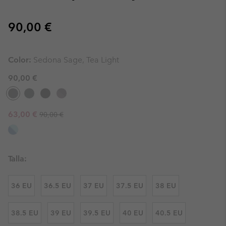
Regular price:
90,00 €
Color:
Sedona Sage, Tea Light
90,00 €
Regular price:
Sale price:
63,00 €
90,00 €
Talla:
36 EU
36.5 EU
37 EU
37.5 EU
38 EU
38.5 EU
39 EU
39.5 EU
40 EU
40.5 EU