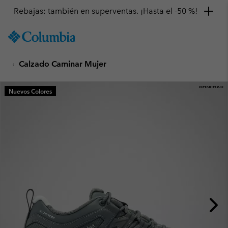
Rebajas: también en superventas. ¡Hasta el -50 %!
SKIP
Columbia
TO
Sportswear
CONTENT
Calzado Caminar Mujer
SKIP
TO
MAIN
Nuevos Colores
NAV
SKIP
TO
SEARCH