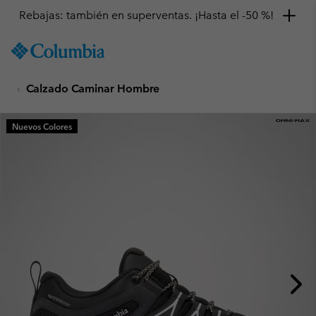
Rebajas: también en superventas. ¡Hasta el -50 %!
SKIP
Columbia
TO
Sportswear
CONTENT
Calzado Caminar Hombre
SKIP
TO
MAIN
Nuevos Colores
NAV
SKIP
TO
SEARCH