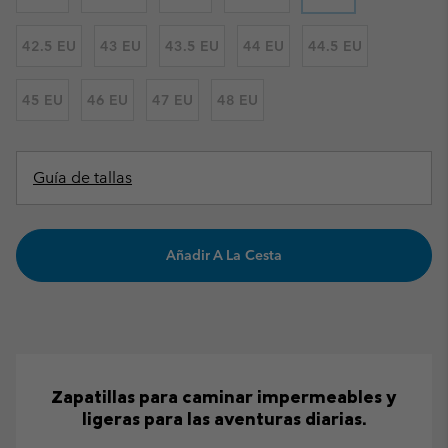
42.5 EU
43 EU
43.5 EU
44 EU
44.5 EU
45 EU
46 EU
47 EU
48 EU
Guía de tallas
Añadir A La Cesta
Zapatillas para caminar impermeables y
ligeras para las aventuras diarias.