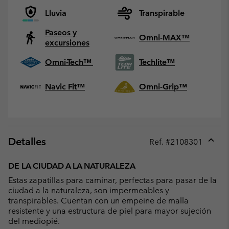
Lluvia
Transpirable
Paseos y
Omni-MAX™
excursiones
Omni-Tech™
Techlite™
Navic Fit™
Omni-Grip™
Detalles
Ref. #
2108301
Expan
or
DE LA CIUDAD A LA NATURALEZA
collap
Estas zapatillas para caminar, perfectas para pasar de la
sectio
ciudad a la naturaleza, son impermeables y
transpirables. Cuentan con un empeine de malla
resistente y una estructura de piel para mayor sujeción
del mediopié.