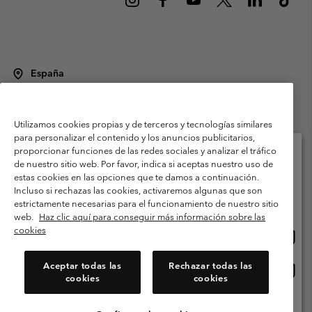
España
©
2026
Columbia Sportswear Spain S.L.U. Avenida del Doctor Arce, 14,
28002 Madrid, España. Todos los derechos reservados.
Utilizamos cookies propias y de terceros y tecnologías similares
Condiciones de uso
Terminos de Venta
Garantía
para personalizar el contenido y los anuncios publicitarios,
Política de Privacidad
proporcionar funciones de las redes sociales y analizar el tráfico
de nuestro sitio web. Por favor, indica si aceptas nuestro uso de
Términos y condiciones del programa de miembros
estas cookies en las opciones que te damos a continuación.
Selecciona tu país e idioma envío
Incluso si rechazas las cookies, activaremos algunas que son
Términos De Uso Del Contenido Generado Por Los Usuarios
Compras en línea disponibles
estrictamente necesarias para el funcionamiento de nuestro sitio
Impressum
Cookies
Public CBCR
web.
Haz clic aquí para conseguir más información sobre las
cookies
Comp
United States
en
Servicio al cliente: Lu. - Vi. de 9:00 a 13:00 y de 14:00 a 18:00
(+)34919015933
línea
Aceptar todas las
Rechazar todas las
Comp
España
dispon
cookies
cookies
en
línea
Ver Todos Los Países
dispon