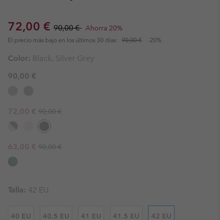
Sale price:
Regular price:
72,00 €
90,00 €
Ahorra 20%
El precio más bajo en los últimos 30 días:
90,00 €
-20%
Color:
Black, Silver Grey
90,00 €
Regular price:
Sale price:
72,00 €
90,00 €
Regular price:
Sale price:
63,00 €
90,00 €
Talla:
42 EU
40 EU
40.5 EU
41 EU
41.5 EU
42 EU