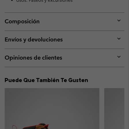
Usos: Paseos y excursiones
Composición
Expan
or
collap
Envíos y devoluciones
sectio
Expan
or
collap
Opiniones de clientes
sectio
Expan
or
collap
Puede Que También Te Gusten
sectio