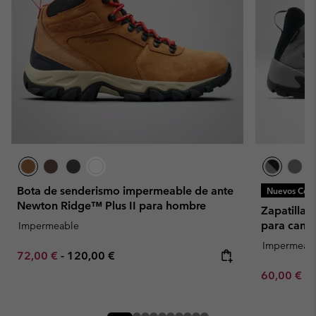
Bota de senderismo impermeable de ante
Nuevos Colo
Newton Ridge™ Plus II para hombre
Zapatilla
para cami
Impermeable
Impermeab
Minimum sale price:
Maximum price:
72,00 €
-
120,00 €
Minimum sa
60,00 €
-