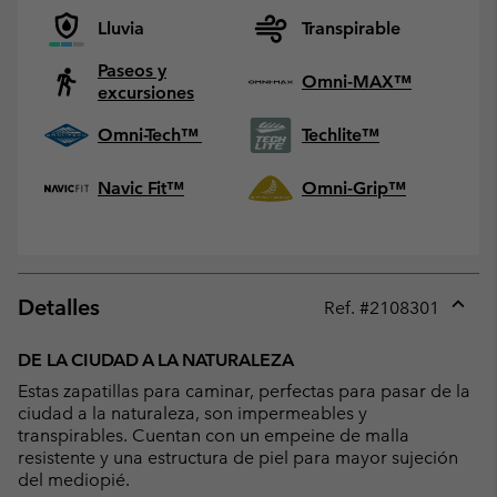
Lluvia
Transpirable
Paseos y
Omni-MAX™
excursiones
Omni-Tech™
Techlite™
Navic Fit™
Omni-Grip™
Detalles
Ref. #
2108301
Expan
or
DE LA CIUDAD A LA NATURALEZA
collap
Estas zapatillas para caminar, perfectas para pasar de la
sectio
ciudad a la naturaleza, son impermeables y
transpirables. Cuentan con un empeine de malla
resistente y una estructura de piel para mayor sujeción
del mediopié.