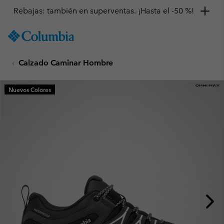
Rebajas: también en superventas. ¡Hasta el -50 %!
SKIP
Columbia
TO
Sportswear
CONTENT
Calzado Caminar Hombre
SKIP
TO
MAIN
Nuevos Colores
NAV
SKIP
TO
SEARCH