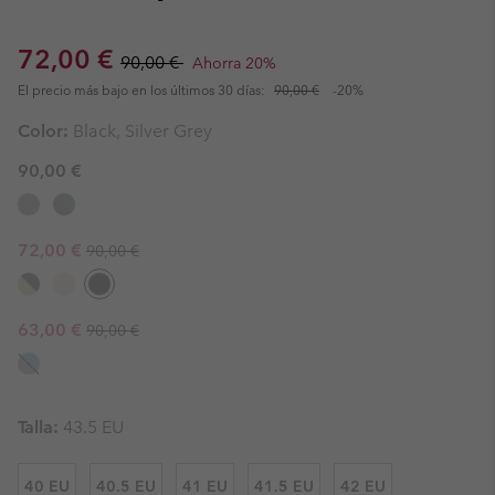
Sale price:
Regular price:
72,00 €
90,00 €
Ahorra 20%
El precio más bajo en los últimos 30 días:
90,00 €
-20%
Color:
Black, Silver Grey
90,00 €
Regular price:
Sale price:
72,00 €
90,00 €
Regular price:
Sale price:
63,00 €
90,00 €
Talla:
43.5 EU
40 EU
40.5 EU
41 EU
41.5 EU
42 EU