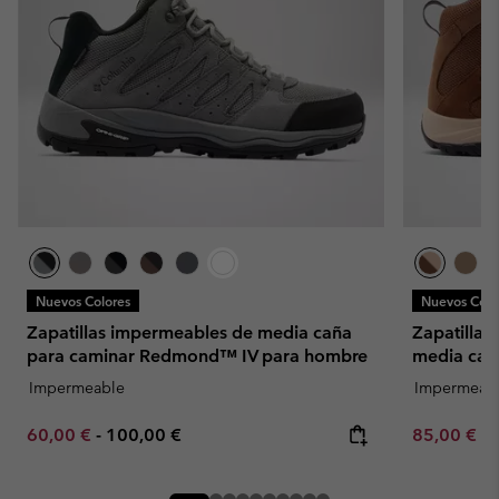
Nuevos Colores
Nuevos Colo
Zapatillas impermeables de media caña
Zapatillas
para caminar Redmond™ IV para hombre
media cañ
Impermeable
Impermeab
Minimum sale price:
Maximum price:
Minimum sa
60,00 €
-
100,00 €
85,00 €
-