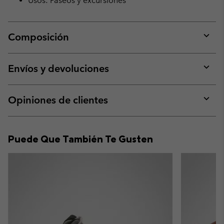
Usos: Paseos y excursiones
Composición
Expan
or
collap
Envíos y devoluciones
sectio
Expan
or
collap
Opiniones de clientes
sectio
Expan
or
collap
Puede Que También Te Gusten
sectio