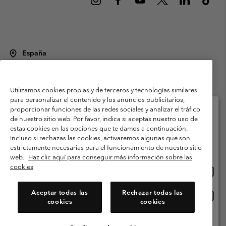
España
©
2026
Columbia Sportswear Spain S.L.U. Avenida del Doctor Arce, 14,
28002 Madrid, España. Todos los derechos reservados.
Utilizamos cookies propias y de terceros y tecnologías similares
Condiciones de uso
Terminos de Venta
Garantía
para personalizar el contenido y los anuncios publicitarios,
Política de Privacidad
proporcionar funciones de las redes sociales y analizar el tráfico
de nuestro sitio web. Por favor, indica si aceptas nuestro uso de
Términos y condiciones del programa de miembros
estas cookies en las opciones que te damos a continuación.
Selecciona tu país e idioma envío
Incluso si rechazas las cookies, activaremos algunas que son
Términos De Uso Del Contenido Generado Por Los Usuarios
Compras en línea disponibles
estrictamente necesarias para el funcionamiento de nuestro sitio
Impressum
Cookies
Public CBCR
web.
Haz clic aquí para conseguir más información sobre las
cookies
Comp
United States
en
Servicio al cliente: Lu. - Vi. de 9:00 a 13:00 y de 14:00 a 18:00
(+)34919015933
línea
Aceptar todas las
Rechazar todas las
Comp
España
dispon
cookies
cookies
en
línea
Ver Todos Los Países
dispon