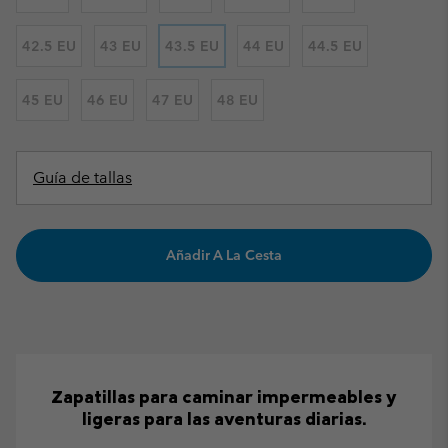
42.5 EU
43 EU
43.5 EU
44 EU
44.5 EU
45 EU
46 EU
47 EU
48 EU
Guía de tallas
Añadir A La Cesta
Zapatillas para caminar impermeables y
ligeras para las aventuras diarias.