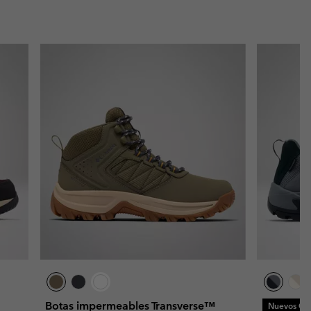
Botas impermeables Transverse™
Nuevos Col