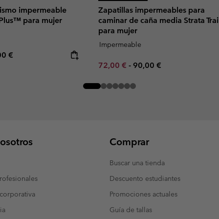
rismo impermeable
Zapatillas impermeables para
Plus™ para mujer
caminar de caña media Strata Tra
para mujer
Impermeable
rice:
mum price:
00 €
Minimum sale price:
Maximum price:
72,00 €
-
90,00 €
osotros
Comprar
Buscar una tienda
ofesionales
Descuento estudiantes
corporativa
Promociones actuales
ia
Guía de tallas