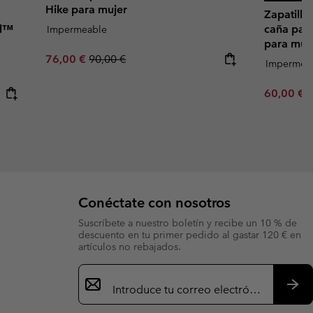
Hike para mujer
Zapatill
il™
caña par
Impermeable
para muj
Sale price:
Regular price:
76,00 €
90,00 €
Impermea
Minimum s
60,00 €
Conéctate con nosotros
Suscríbete a nuestro boletín y recibe un 10 % de
descuento en tu primer pedido al gastar 120 € en
artículos no rebajados.
Suscripción
de
correo
Susc