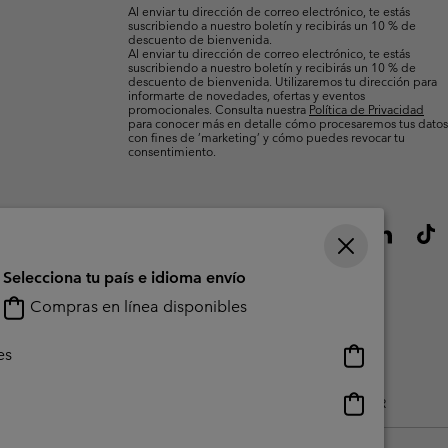
electrónico
Al enviar tu dirección de correo electrónico, te estás
suscribiendo a nuestro boletín y recibirás un 10 % de
descuento de bienvenida.
Al enviar tu dirección de correo electrónico, te estás
suscribiendo a nuestro boletín y recibirás un 10 % de
descuento de bienvenida. Utilizaremos tu dirección para
informarte de novedades, ofertas y eventos
promocionales. Consulta nuestra
Política de Privacidad
para conocer más en detalle cómo procesaremos tus datos
con fines de ’marketing’ y cómo puedes revocar tu
consentimiento.
Selecciona tu país e idioma envío
Compras en línea disponibles
Compras
es
en
línea
Compras
do Generado Por Los Usuarios
Impressum
Cookies
Public CBCR
disponibles
en
línea