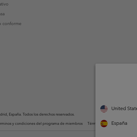
tivo
nsa
o conforme
United Stat
rid, España. Todos los derechos reservados.
España
rminos y condiciones del programa de miembros
Términos De Uso Del Conteni