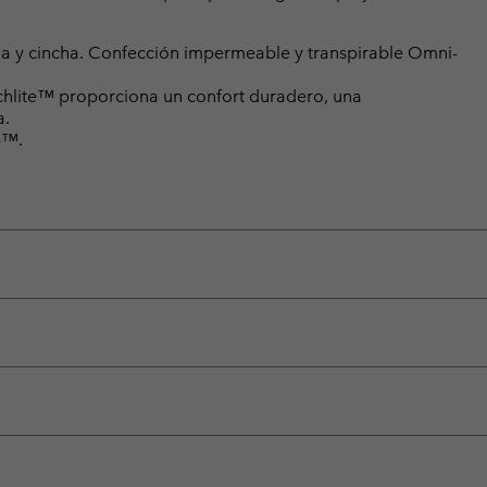
a y cincha. Confección impermeable y transpirable Omni-
chlite™ proporciona un confort duradero, una
a.
p™.