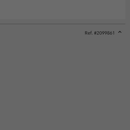
Ref. #
2099861
Expan
or
collap
sectio