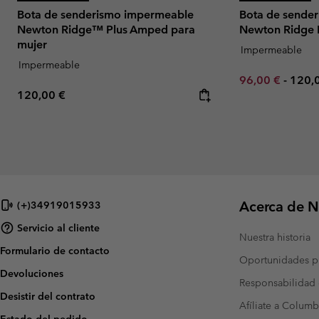
Bota de senderismo impermeable
Bota de sende
Newton Ridge™ Plus Amped para
Newton Ridge 
mujer
Impermeable
Impermeable
Minimum sale p
Maxi
96,00 €
-
120,
Regular price:
120,00 €
Acerca de N
(+)34919015933
Servicio al cliente
Nuestra historia
Formulario de contacto
Oportunidades pr
Devoluciones
Responsabilidad 
Desistir del contrato
Afíliate a Columb