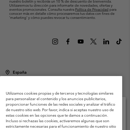
nuestro boletín y recibirás un 10 % de descuento de bienvenida.
Utilizaremos tu dirección para informarte de novedades, ofertas y
eventos promocionales. Consulta nuestra
Política de Privacidad
para
conocer más en detalle cómo procesaremos tus datos con fines de
’marketing’ y cómo puedes revocar tu consentimiento.
España
©
2026
Columbia Sportswear Spain S.L.U. Avenida del Doctor Arce, 14,
28002 Madrid, España. Todos los derechos reservados.
Utilizamos cookies propias y de terceros y tecnologías similares
Condiciones de uso
Terminos de Venta
Garantía
para personalizar el contenido y los anuncios publicitarios,
Política de Privacidad
proporcionar funciones de las redes sociales y analizar el tráfico
de nuestro sitio web. Por favor, indica si aceptas nuestro uso de
Términos y condiciones del programa de miembros
estas cookies en las opciones que te damos a continuación.
Selecciona tu país e idioma envío
Incluso si rechazas las cookies, activaremos algunas que son
Términos De Uso Del Contenido Generado Por Los Usuarios
Compras en línea disponibles
estrictamente necesarias para el funcionamiento de nuestro sitio