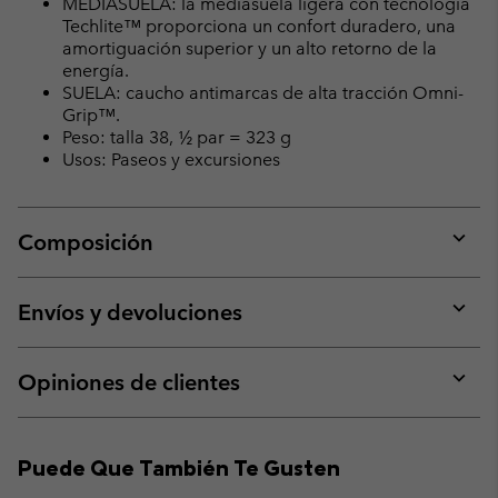
MEDIASUELA: la mediasuela ligera con tecnología
Techlite™ proporciona un confort duradero, una
amortiguación superior y un alto retorno de la
energía.
SUELA: caucho antimarcas de alta tracción Omni-
Grip™.
Peso: talla 38, ½ par = 323 g
Usos: Paseos y excursiones
Composición
Expan
or
collap
Envíos y devoluciones
sectio
Expan
or
collap
Opiniones de clientes
sectio
Expan
or
collap
Puede Que También Te Gusten
sectio