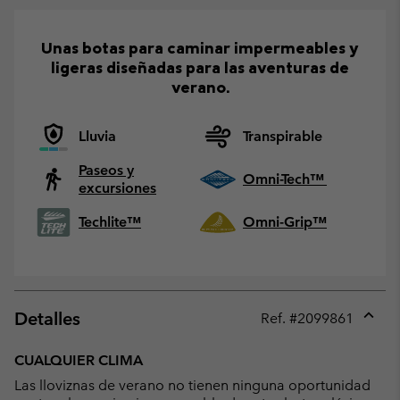
Unas botas para caminar impermeables y
ligeras diseñadas para las aventuras de
verano.
Lluvia
Transpirable
Paseos y
Omni-Tech™
excursiones
Techlite™
Omni-Grip™
Detalles
Ref. #
2099861
Expan
or
CUALQUIER CLIMA
collap
Las lloviznas de verano no tienen ninguna oportunidad
sectio