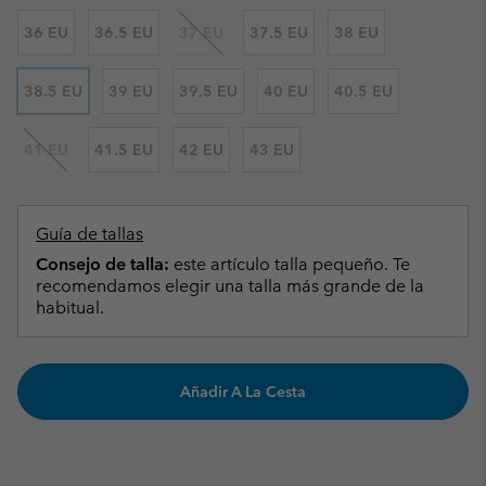
36 EU
36.5 EU
37 EU
37.5 EU
38 EU
38.5 EU
39 EU
39.5 EU
40 EU
40.5 EU
41 EU
41.5 EU
42 EU
43 EU
Guía de tallas
Consejo de talla:
este artículo talla pequeño. Te
recomendamos elegir una talla más grande de la
habitual.
Añadir A La Cesta