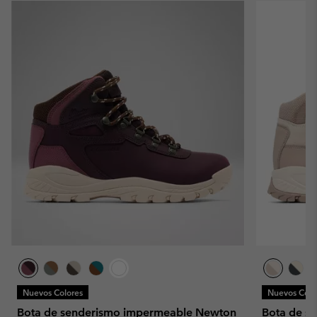
Nuevos Colores
Nuevos Colo
Bota de senderismo impermeable Newton
Bota de s