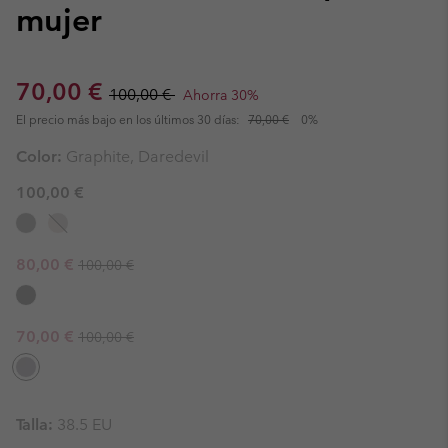
mujer
Sale price:
Regular price:
70,00 €
100,00 €
Ahorra 30%
El precio más bajo en los últimos 30 días:
70,00 €
0%
Color:
Graphite, Daredevil
100,00 €
Regular price:
Sale price:
80,00 €
100,00 €
Regular price:
Sale price:
70,00 €
100,00 €
Talla:
38.5 EU