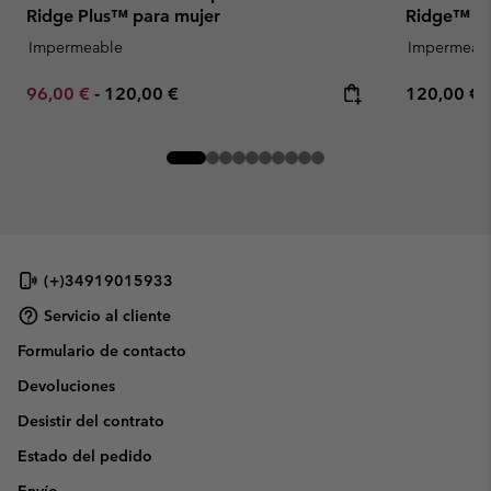
Ridge Plus™ para mujer
Ridge™ Pl
Impermeable
Impermeab
Minimum sale price:
Maximum price:
Regular pr
96,00 €
-
120,00 €
120,00 €
(+)34919015933
Servicio al cliente
Formulario de contacto
Devoluciones
Desistir del contrato
Estado del pedido