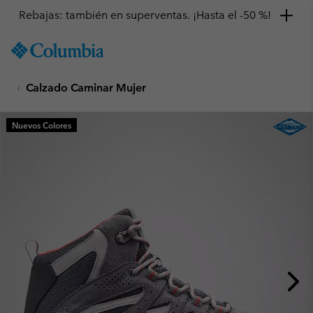
Rebajas: también en superventas. ¡Hasta el -50 %!
SKIP
Columbia
TO
Sportswear
CONTENT
Calzado Caminar Mujer
SKIP
TO
MAIN
Nuevos Colores
NAV
SKIP
TO
SEARCH