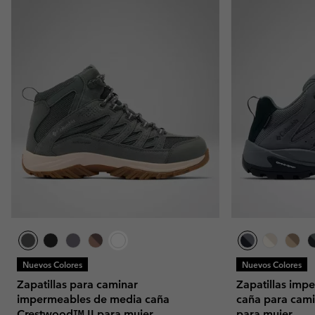
Nuevos Colores
Nuevos Colores
Zapatillas para caminar
Zapatillas imp
impermeables de media caña
caña para cam
Crestwood™ II para mujer
para mujer