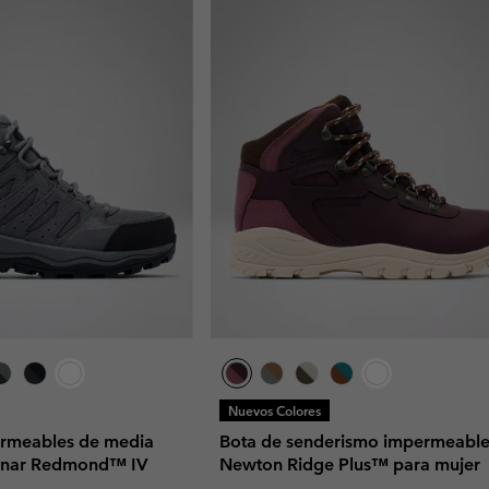
Nuevos Colores
ermeables de media
Bota de senderismo impermeabl
inar Redmond™ IV
Newton Ridge Plus™ para mujer