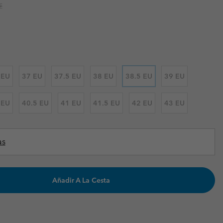
r price:
€
Invierno & de Esquí
Invierno & de Esquí
Guía De Artícolos Impermeables
Guía De Artícolos Impermeables
as grandes
 para mujer
s para hombre
 EU
37 EU
37.5 EU
38 EU
38.5 EU
39 EU
 EU
40.5 EU
41 EU
41.5 EU
42 EU
43 EU
as
Añadir A La Cesta