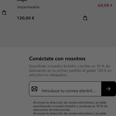
Minimum s
60,00 €
Impermeable
Regular price:
120,00 €
Conéctate con nosotros
Suscríbete a nuestro boletín y recibe un 10 % de
descuento en tu primer pedido al gastar 120 € en
artículos no rebajados.
Suscripción
de
correo
Susc
electrónico
Al enviar tu dirección de correo electrónico, te estás
suscribiendo a nuestro boletín y recibirás un 10 % de
descuento de bienvenida.
Al enviar tu dirección de correo electrónico, te estás