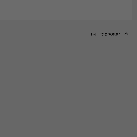
Ref. #
2099881
Expan
or
collap
sectio