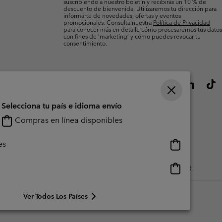
suscribiendo a nuestro boletín y recibirás un 10 % de
descuento de bienvenida. Utilizaremos tu dirección para
informarte de novedades, ofertas y eventos
promocionales. Consulta nuestra
Política de Privacidad
para conocer más en detalle cómo procesaremos tus datos
con fines de ’marketing’ y cómo puedes revocar tu
consentimiento.
Selecciona tu país e idioma envío
Compras en línea disponibles
Compras
es
en
línea
Compras
do Generado Por Los Usuarios
Impressum
Cookies
Public CBCR
disponibles
en
línea
Ver Todos Los Países
disponibles