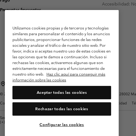
Pago
Accesibilidad: N
Preguntas frecuentes
Utilizamos cookies propias y de terceros y tecnologías
similares para personalizar el contenido y los anuncios
publicitarios, proporcionar funciones de las redes
sociales y analizar el tráfico de nuestro sitio web. Por
favor, indica si aceptas nuestro uso de estas cookies en
las opciones que te damos a continuación. Incluso si
rechazas las cookies, activaremos algunas que son
estrictamente necesarias para el funcionamiento de
nuestro sitio web.
Haz clic aquí para conseguir más
información sobre las cookies
España
Aceptar todas las cookies
©
2026
Columbia Sportswear Spain S.L.U. Avenida del Doctor Arce, 14, 28002 Mad
Condiciones de uso
Terminos de Venta
Garantía
Política de Privacidad
Té
Rechazar todas las cookies
Servicio al cliente: Lu. - Vi. de 9:00 a 13:00 y de 14:00 a 18:00
(+)34919015933
Configurar las cookies