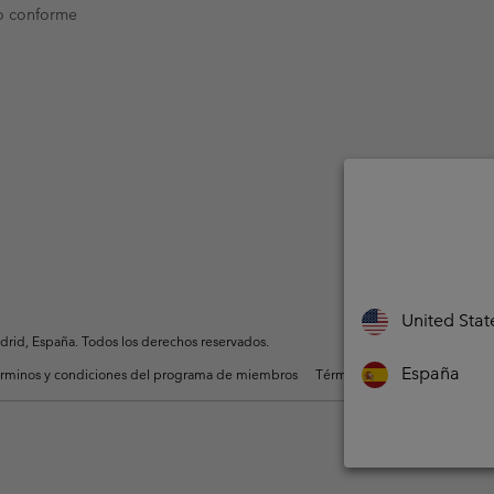
o conforme
United Stat
rid, España. Todos los derechos reservados.
España
rminos y condiciones del programa de miembros
Términos De Uso Del Conteni