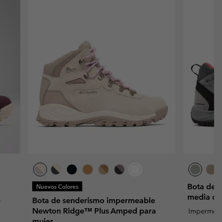
Bota de 
Nuevos Colores
media ca
e
Bota de senderismo impermeable
Newton Ridge™ Plus Amped para
Impermea
mujer