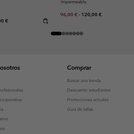
Impermeable
Minimum sale price:
Maximum price:
96,00 €
-
120,00 €
rice:
mum price:
00 €
osotros
Comprar
Buscar una tienda
ofesionales
Descuento estudiantes
corporativa
Promociones actuales
ia
Guía de tallas
tivo
nsa