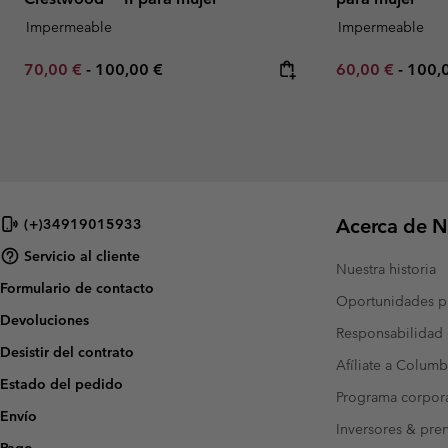
Impermeable
Impermeable
Minimum sale price:
Maximum price:
Minimum sale p
Maxi
70,00 €
-
100,00 €
60,00 €
-
100,
Acerca de N
(+)34919015933
Servicio al cliente
Nuestra historia
Formulario de contacto
Oportunidades pr
Devoluciones
Responsabilidad 
Desistir del contrato
Afíliate a Columb
Estado del pedido
Programa corpora
Envío
Inversores & pre