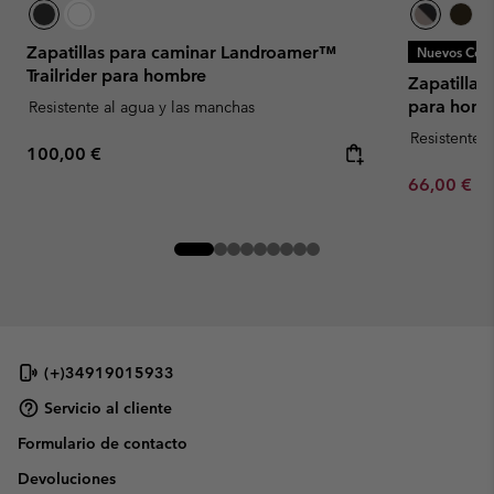
Zapatillas para caminar Landroamer™
Nuevos Colo
Trailrider para hombre
Zapatillas
para homb
Resistente al agua y las manchas
Resistente 
Regular price:
100,00 €
Minimum sa
66,00 €
-
(+)34919015933
Servicio al cliente
Formulario de contacto
Devoluciones