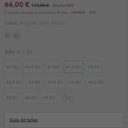
Sale price:
Regular price:
66,00 €
110,00 €
Ahorra 40%
El precio más bajo en los últimos 30 días:
110,00 €
-40%
Color:
Graphite, Dark Adobe
Talla:
41.5 EU
40 EU
40.5 EU
41 EU
41.5 EU
42 EU
42.5 EU
43 EU
43.5 EU
44 EU
44.5 EU
45 EU
46 EU
47 EU
48 EU
Guía de tallas