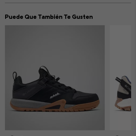
or
collap
Puede Que También Te Gusten
sectio