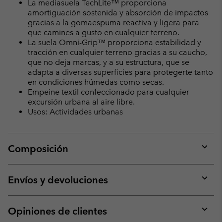
La mediasuela TechLite™ proporciona
amortiguación sostenida y absorción de impactos
gracias a la gomaespuma reactiva y ligera para
que camines a gusto en cualquier terreno.
La suela Omni-Grip™ proporciona estabilidad y
tracción en cualquier terreno gracias a su caucho,
que no deja marcas, y a su estructura, que se
adapta a diversas superficies para protegerte tanto
en condiciones húmedas como secas.
Empeine textil confeccionado para cualquier
excursión urbana al aire libre.
Usos: Actividades urbanas
Composición
Expan
or
collap
Envíos y devoluciones
sectio
Expan
or
collap
Opiniones de clientes
sectio
Expan