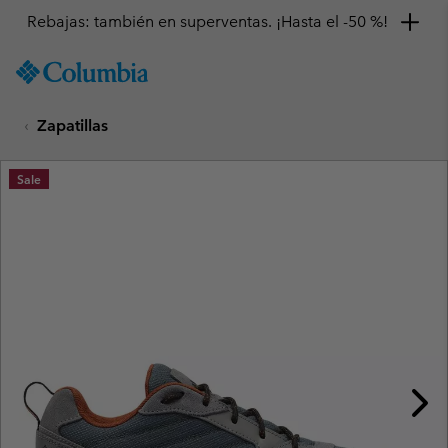
Rebajas: también en superventas. ¡Hasta el -50 %!
SKIP
Columbia
TO
Sportswear
CONTENT
Zapatillas
SKIP
TO
MAIN
Sale
NAV
SKIP
TO
SEARCH