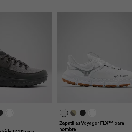
Zapatillas Voyager FLX™ para
hombre
astride BC™ para