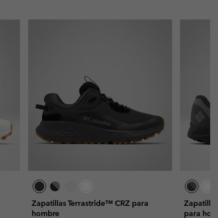
Zapatillas Terrastride™ CRZ para
Zapatilla
hombre
para hom