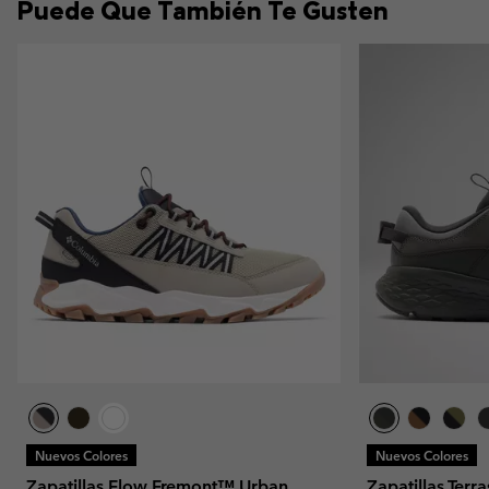
Puede Que También Te Gusten
Nuevos Colores
Nuevos Colores
Zapatillas Flow Fremont™ Urban
Zapatillas Terr