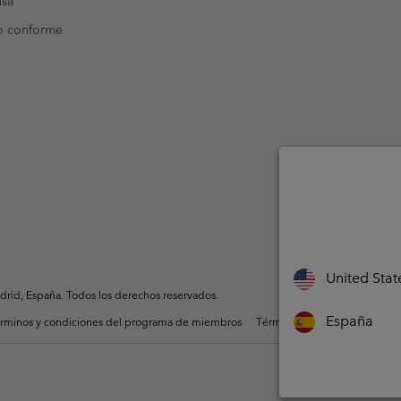
nsa
o conforme
United Stat
rid, España. Todos los derechos reservados.
España
rminos y condiciones del programa de miembros
Términos De Uso Del Conteni