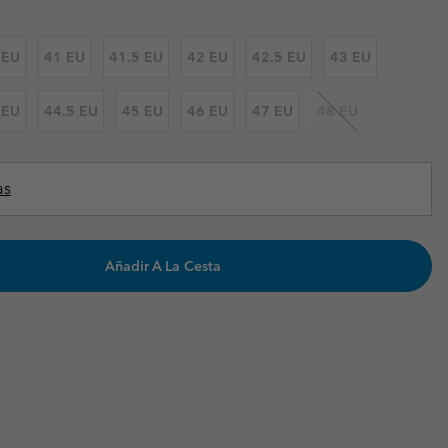
Invierno & de Esquí
Invierno & de Esquí
Guía De Artícolos Impermeables
Guía De Artícolos Impermeables
 EU
41 EU
41.5 EU
42 EU
42.5 EU
43 EU
as grandes
 para mujer
 EU
44.5 EU
45 EU
46 EU
47 EU
48 EU
s para hombre
as
Añadir A La Cesta