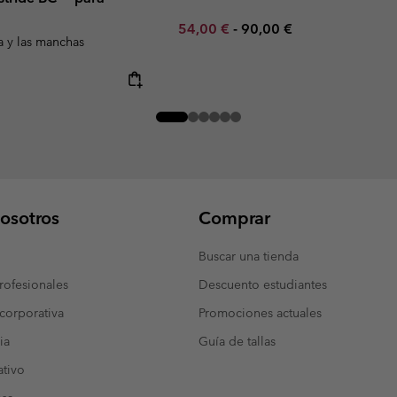
Minimum sale price:
Maximum price:
54,00 €
-
90,00 €
a y las manchas
osotros
Comprar
Buscar una tienda
ofesionales
Descuento estudiantes
corporativa
Promociones actuales
ia
Guía de tallas
tivo