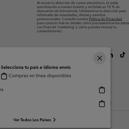
Al enviar tu dirección de correo electrónico, te estás
suscribiendo a nuestro boletín y recibirás un 10 % de
descuento de bienvenida. Utilizaremos tu dirección para
informarte de novedades, ofertas y eventos
promocionales. Consulta nuestra
Política de Privacidad
para conocer más en detalle cómo procesaremos tus datos
con fines de ’marketing’ y cómo puedes revocar tu
consentimiento.
Selecciona tu país e idioma envío
Compras en línea disponibles
Compras
es
en
línea
Compras
do Generado Por Los Usuarios
Impressum
Cookies
Public CBCR
disponibles
en
línea
Ver Todos Los Países
disponibles