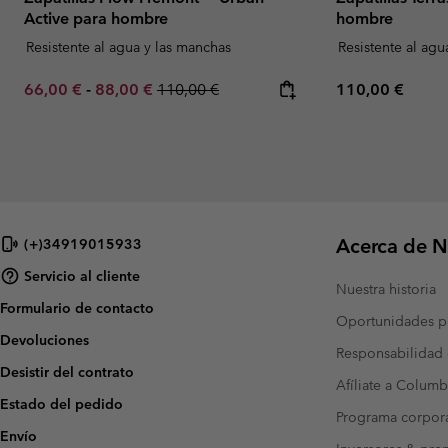
Active para hombre
hombre
Resistente al agua y las manchas
Resistente al agu
Minimum sale price:
Maximum sale price:
Regular price:
Regular price:
66,00 €
-
88,00 €
110,00 €
110,00 €
Acerca de N
(+)34919015933
Servicio al cliente
Nuestra historia
Formulario de contacto
Oportunidades pr
Devoluciones
Responsabilidad 
Desistir del contrato
Afíliate a Columb
Estado del pedido
Programa corpora
Envío