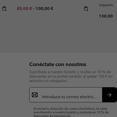
Impermea
Minimum sale price:
Maximum price:
85,00 €
-
100,00 €
Regular p
130,00 €
Conéctate con nosotros
Suscríbete a nuestro boletín y recibe un 10 % de
descuento en tu primer pedido al gastar 120 € en
artículos no rebajados.
Suscripción
de
correo
Susc
electrónico
Al enviar tu dirección de correo electrónico, te estás
suscribiendo a nuestro boletín y recibirás un 10 % de
descuento de bienvenida.