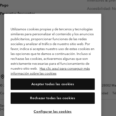
Inversores & pre
Pago
Accesibilidad: N
Preguntas frecuentes
Utilizamos cookies propias y de terceros y tecnologías
similares para personalizar el contenido y los anuncios
publicitarios, proporcionar funciones de las redes
sociales y analizar el tráfico de nuestro sitio web. Por
favor, indica si aceptas nuestro uso de estas cookies en
las opciones que te damos a continuación. Incluso si
rechazas las cookies, activaremos algunas que son
estrictamente necesarias para el funcionamiento de
nuestro sitio web.
Haz clic aquí para conseguir más
información sobre las cookies
España
Aceptar todas las cookies
©
2026
Columbia Sportswear Spain S.L.U. Avenida del Doctor Arce, 14, 28002 Mad
Condiciones de uso
Terminos de Venta
Garantía
Política de Privacidad
Té
Rechazar todas las cookies
Servicio al cliente: Lu. - Vi. de 9:00 a 13:00 y de 14:00 a 18:00
(+)34919015933
Configurar las cookies