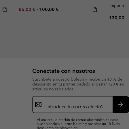
Impermea
Minimum sale price:
Maximum price:
85,00 €
-
100,00 €
Regular p
130,00 €
Conéctate con nosotros
Suscríbete a nuestro boletín y recibe un 10 % de
descuento en tu primer pedido al gastar 120 € en
artículos no rebajados.
Suscripción
de
correo
Susc
electrónico
Al enviar tu dirección de correo electrónico, te estás
suscribiendo a nuestro boletín y recibirás un 10 % de
descuento de bienvenida.