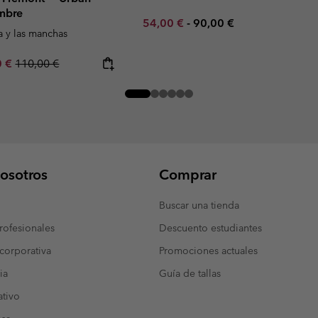
ombre
Minimum sale price:
Maximum price:
54,00 €
-
90,00 €
a y las manchas
rice:
um sale price:
Regular price:
0 €
110,00 €
osotros
Comprar
Buscar una tienda
ofesionales
Descuento estudiantes
corporativa
Promociones actuales
ia
Guía de tallas
tivo