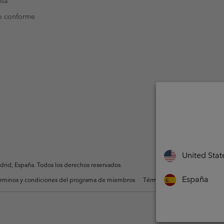
nsa
o conforme
United Stat
rid, España. Todos los derechos reservados.
España
rminos y condiciones del programa de miembros
Términos De Uso Del Conteni