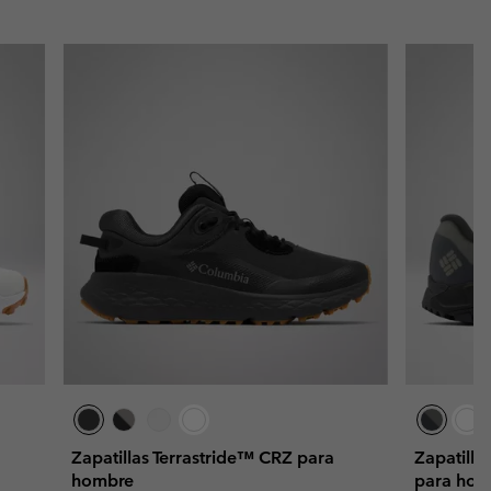
Zapatillas Terrastride™ CRZ para
Zapatilla
hombre
para hom