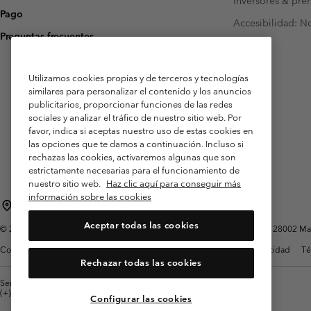
Inversores & pre
Pago
Accesibilidad: N
Preguntas frecuentes
Utilizamos cookies propias y de terceros y tecnologías
similares para personalizar el contenido y los anuncios
publicitarios, proporcionar funciones de las redes
sociales y analizar el tráfico de nuestro sitio web. Por
favor, indica si aceptas nuestro uso de estas cookies en
las opciones que te damos a continuación. Incluso si
rechazas las cookies, activaremos algunas que son
estrictamente necesarias para el funcionamiento de
nuestro sitio web.
Haz clic aquí para conseguir más
información sobre las cookies
España
Aceptar todas las cookies
©
2026
Columbia Sportswear Spain S.L.U. Avenida del Doctor Arce, 14, 28002 Mad
Condiciones de uso
Terminos de Venta
Garantía
Política de Privacidad
Té
Rechazar todas las cookies
Servicio al cliente: Lu. - Vi. de 9:00 a 13:00 y de 14:00 a 18:00
(+)34919015933
Configurar las cookies