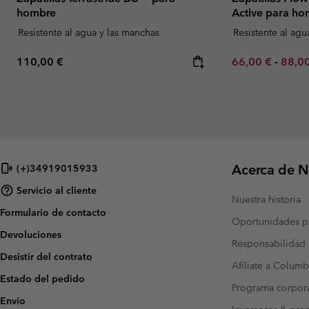
hombre
Active para h
Resistente al agua y las manchas
Resistente al agu
Regular price:
Minimum sale p
Maxim
110,00 €
66,00 €
-
88,0
Acerca de N
(+)34919015933
Servicio al cliente
Nuestra historia
Formulario de contacto
Oportunidades pr
Devoluciones
Responsabilidad 
Desistir del contrato
Afíliate a Columb
Estado del pedido
Programa corpora
Envío