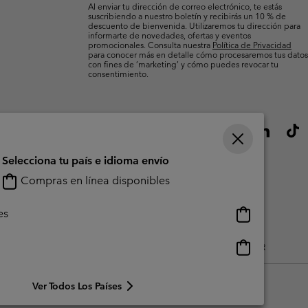
Al enviar tu dirección de correo electrónico, te estás
suscribiendo a nuestro boletín y recibirás un 10 % de
descuento de bienvenida. Utilizaremos tu dirección para
informarte de novedades, ofertas y eventos
promocionales. Consulta nuestra
Política de Privacidad
para conocer más en detalle cómo procesaremos tus datos
con fines de ’marketing’ y cómo puedes revocar tu
consentimiento.
Selecciona tu país e idioma envío
Compras en línea disponibles
Compras
es
en
línea
Compras
do Generado Por Los Usuarios
Impressum
Cookies
Public CBCR
disponibles
en
línea
Ver Todos Los Países
disponibles