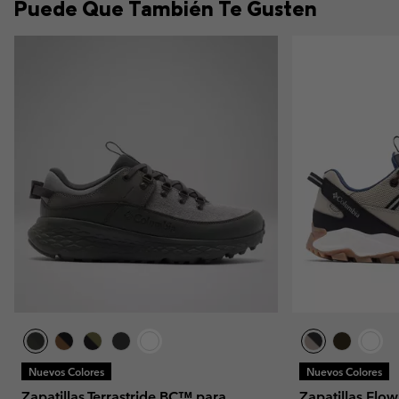
Puede Que También Te Gusten
Nuevos Colores
Nuevos Colores
Zapatillas Terrastride BC™ para
Zapatillas Fl