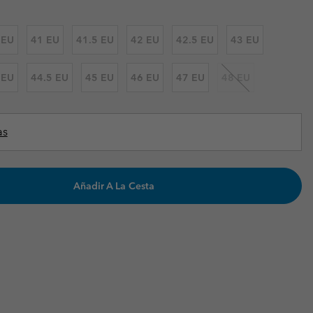
Invierno & de Esquí
Invierno & de Esquí
Guía De Artícolos Impermeables
Guía De Artícolos Impermeables
 EU
41 EU
41.5 EU
42 EU
42.5 EU
43 EU
as grandes
 para mujer
 EU
44.5 EU
45 EU
46 EU
47 EU
48 EU
s para hombre
as
Añadir A La Cesta