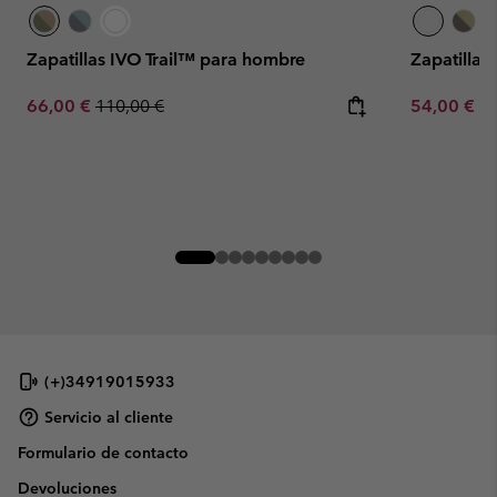
Zapatillas IVO Trail™ para hombre
Zapatilla
Sale price:
Regular price:
Minimum sa
66,00 €
110,00 €
54,00 €
-
(+)34919015933
Servicio al cliente
Formulario de contacto
Devoluciones