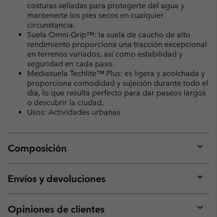
costuras selladas para protegerte del agua y
mantenerte los pies secos en cualquier
circunstancia.
Suela Omni-Grip™: la suela de caucho de alto
rendimiento proporciona una tracción excepcional
en terrenos variados, así como estabilidad y
seguridad en cada paso.
Mediasuela Techlite™ Plus: es ligera y acolchada y
proporciona comodidad y sujeción durante todo el
día, lo que resulta perfecto para dar paseos largos
o descubrir la ciudad.
Usos: Actividades urbanas
Composición
Expan
or
collap
Envíos y devoluciones
sectio
Expan
or
collap
Opiniones de clientes
sectio