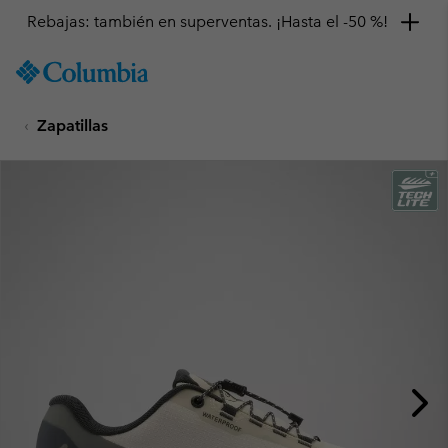
Rebajas: también en superventas. ¡Hasta el -50 %!
SKIP
Columbia
TO
Sportswear
CONTENT
Zapatillas
SKIP
TO
MAIN
NAV
SKIP
TO
SEARCH