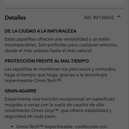
Detalles
Ref. #
2130632
Expan
or
DE LA CIUDAD A LA NATURALEZA
collap
Estas zapatillas ofrecen una versatilidad y un estilo
sectio
incomparables. Son perfectas para cualquier entorno,
desde el más urbano hasta el más natural.
PROTECCIÓN FRENTE AL MAL TIEMPO
Las zapatillas te mantienen los pies secos y cómodos,
haga el tiempo que haga, gracias a la tecnología
impermeable Omni-Tech™.
GRAN AGARRE
Experimenta una tracción excepcional en superficies
mojadas o secas con la suela de caucho de alto
rendimiento Omni-Grip™, que ofrece estabilidad y
seguridad en cada paso.
Omni-Tech™ impermeable: confección con