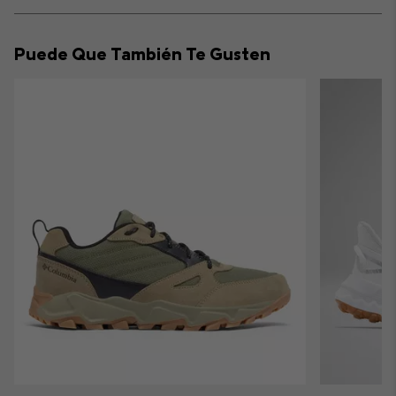
Expan
or
collap
Puede Que También Te Gusten
sectio