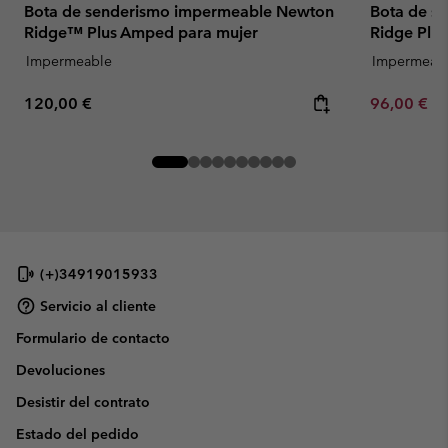
Bota de senderismo impermeable Newton
Bota de s
Ridge™ Plus Amped para mujer
Ridge Plu
Impermeable
Impermeab
Regular price:
Minimum sa
120,00 €
96,00 €
-
(+)34919015933
Servicio al cliente
Formulario de contacto
Devoluciones
Desistir del contrato
Estado del pedido