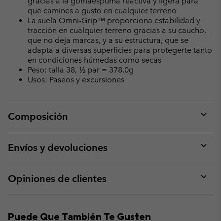
gracias a la gomaespuma reactiva y ligera para
que camines a gusto en cualquier terreno
La suela Omni-Grip™ proporciona estabilidad y
tracción en cualquier terreno gracias a su caucho,
que no deja marcas, y a su estructura, que se
adapta a diversas superficies para protegerte tanto
en condiciones húmedas como secas
Peso: talla 38, ½ par = 378.0g
Usos: Paseos y excursiones
Composición
Expan
or
collap
Envíos y devoluciones
sectio
Expan
or
collap
Opiniones de clientes
sectio
Expan
or
collap
Puede Que También Te Gusten
sectio