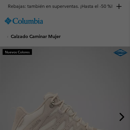
Rebajas: también en superventas. ¡Hasta el -50 %!
SKIP
Columbia
TO
Sportswear
CONTENT
Calzado Caminar Mujer
SKIP
TO
MAIN
Nuevos Colores
NAV
SKIP
TO
SEARCH