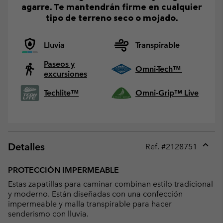
agarre. Te mantendrán firme en cualquier
tipo de terreno seco o mojado.
Lluvia
Transpirable
Paseos y
Omni-Tech™
excursiones
Techlite™
Omni-Grip™ Live
Detalles
Ref. #
2128751
Expan
or
PROTECCIÓN IMPERMEABLE
collap
Estas zapatillas para caminar combinan estilo tradicional
sectio
y moderno. Están diseñadas con una confección
impermeable y malla transpirable para hacer
senderismo con lluvia.