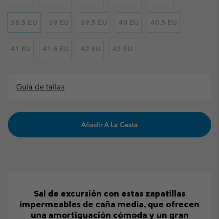
38.5 EU
39 EU
39.5 EU
40 EU
40.5 EU
41 EU
41.5 EU
42 EU
43 EU
Guía de tallas
Añadir A La Cesta
Sal de excursión con estas zapatillas
impermeables de caña media, que ofrecen
una amortiguación cómoda y un gran