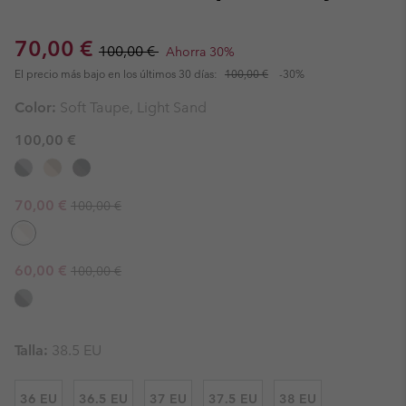
Sale price:
Regular price:
70,00 €
100,00 €
Ahorra 30%
El precio más bajo en los últimos 30 días:
100,00 €
-30%
Color:
Soft Taupe, Light Sand
100,00 €
Regular price:
Sale price:
70,00 €
100,00 €
Regular price:
Sale price:
60,00 €
100,00 €
Talla:
38.5 EU
36 EU
36.5 EU
37 EU
37.5 EU
38 EU