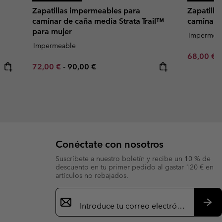
Zapatillas impermeables para
Zapatilla
caminar de caña media Strata Trail™
caminar S
para mujer
Impermea
Impermeable
Minimum s
68,00 €
Minimum sale price:
Maximum price:
72,00 €
-
90,00 €
Conéctate con nosotros
Suscríbete a nuestro boletín y recibe un 10 % de
descuento en tu primer pedido al gastar 120 € en
artículos no rebajados.
Suscripción
de
correo
Susc