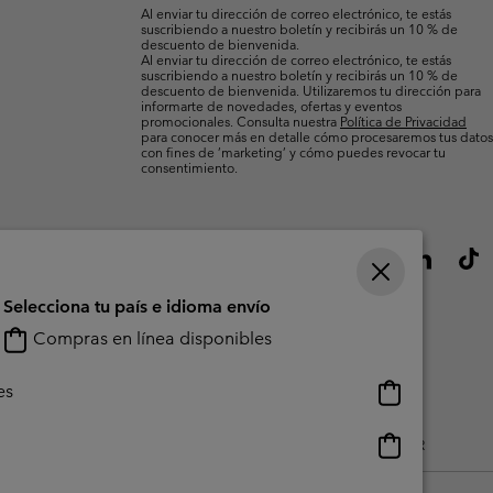
electrónico
Al enviar tu dirección de correo electrónico, te estás
suscribiendo a nuestro boletín y recibirás un 10 % de
descuento de bienvenida.
Al enviar tu dirección de correo electrónico, te estás
suscribiendo a nuestro boletín y recibirás un 10 % de
descuento de bienvenida. Utilizaremos tu dirección para
informarte de novedades, ofertas y eventos
promocionales. Consulta nuestra
Política de Privacidad
para conocer más en detalle cómo procesaremos tus datos
con fines de ’marketing’ y cómo puedes revocar tu
consentimiento.
Selecciona tu país e idioma envío
Compras en línea disponibles
Compras
es
en
línea
Compras
do Generado Por Los Usuarios
Impressum
Cookies
Public CBCR
disponibles
en
línea