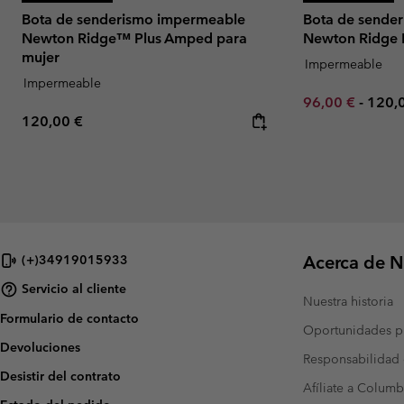
Bota de senderismo impermeable
Bota de sende
Newton Ridge™ Plus Amped para
Newton Ridge 
mujer
Impermeable
Impermeable
Minimum sale p
Maxi
96,00 €
-
120,
Regular price:
120,00 €
Acerca de N
(+)34919015933
Servicio al cliente
Nuestra historia
Formulario de contacto
Oportunidades pr
Devoluciones
Responsabilidad 
Desistir del contrato
Afíliate a Columb