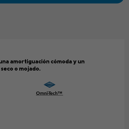
n una amortiguación cómoda y un
 seco o mojado.
Omni-Tech™