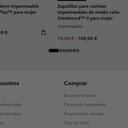
rismo impermeable
Zapatillas para caminar
Plus™ para mujer
impermeables de media caña
Crestwood™ II para mujer
Impermeable
rice:
mum price:
00 €
Minimum sale price:
Maximum price:
70,00 €
-
100,00 €
osotros
Comprar
Buscar una tienda
ofesionales
Descuento estudiantes
corporativa
Promociones actuales
ia
Guía de tallas