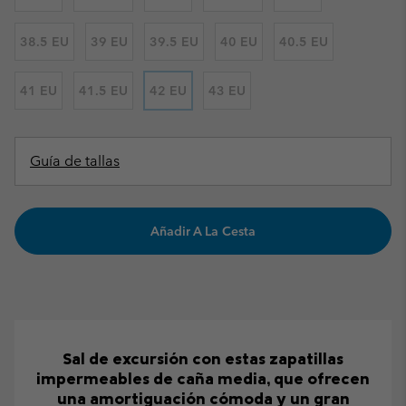
38.5 EU
39 EU
39.5 EU
40 EU
40.5 EU
41 EU
41.5 EU
42 EU
43 EU
Guía de tallas
Añadir A La Cesta
Sal de excursión con estas zapatillas
impermeables de caña media, que ofrecen
una amortiguación cómoda y un gran