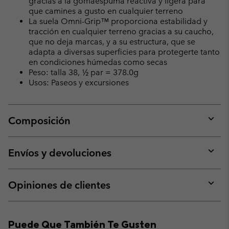
gracias a la gomaespuma reactiva y ligera para
que camines a gusto en cualquier terreno
La suela Omni-Grip™ proporciona estabilidad y
tracción en cualquier terreno gracias a su caucho,
que no deja marcas, y a su estructura, que se
adapta a diversas superficies para protegerte tanto
en condiciones húmedas como secas
Peso: talla 38, ½ par = 378.0g
Usos: Paseos y excursiones
Composición
Expan
or
collap
Envíos y devoluciones
sectio
Expan
or
collap
Opiniones de clientes
sectio
Expan
or
collap
Puede Que También Te Gusten
sectio