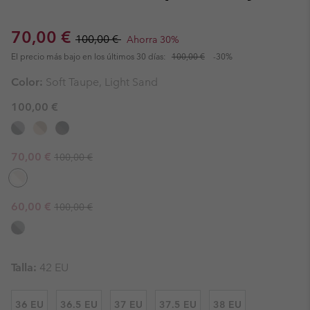
Sale price:
Regular price:
70,00 €
100,00 €
Ahorra 30%
El precio más bajo en los últimos 30 días:
100,00 €
-30%
Color:
Soft Taupe, Light Sand
100,00 €
Regular price:
Sale price:
70,00 €
100,00 €
Regular price:
Sale price:
60,00 €
100,00 €
Talla:
42 EU
36 EU
36.5 EU
37 EU
37.5 EU
38 EU