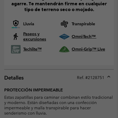
agarre. Te mantendrán firme en cualquier
tipo de terreno seco o mojado.
Lluvia
Transpirable
Paseos y
Omni-Tech™
excursiones
Techlite™
Omni-Grip™ Live
Detalles
Ref. #
2128751
Expan
or
PROTECCIÓN IMPERMEABLE
collap
Estas zapatillas para caminar combinan estilo tradicional
sectio
y moderno. Están diseñadas con una confección
impermeable y malla transpirable para hacer
senderismo con lluvia.