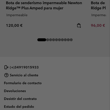
Bota de senderismo impermeable Newton
Bota de s
Ridge™ Plus Amped para mujer
Ridge Plu
Impermeable
Impermeab
Regular price:
Minimum sa
120,00 €
96,00 €
-
(+)34919015933
Servicio al cliente
Formulario de contacto
Devoluciones
Desistir del contrato
Estado del pedido