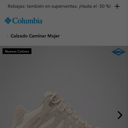
Rebajas: también en superventas. ¡Hasta el -50 %!
SKIP
Columbia
TO
Sportswear
CONTENT
Calzado Caminar Mujer
SKIP
TO
MAIN
Nuevos Colores
NAV
SKIP
TO
SEARCH