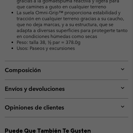
gracias a la gomaespuma reactiva y ligera para
que camines a gusto en cualquier terreno
La suela Omni-Grip™ proporciona estabilidad y
tracción en cualquier terreno gracias a su caucho,
que no deja marcas, y a su estructura, que se
adapta a diversas superficies para protegerte tanto
en condiciones húmedas como secas
Peso: talla 38, ½ par = 378.0g
Usos: Paseos y excursiones
Composición
Expan
or
collap
Envíos y devoluciones
sectio
Expan
or
collap
Opiniones de clientes
sectio
Expan
or
collap
Puede Que También Te Gusten
sectio