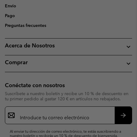
Envío
Pago
Preguntas frecuentes
Acerca de Nosotros
Comprar
Conéctate con nosotros
Suscríbete a nuestro boletín y recibe un 10 % de descuento en
tu primer pedido al gastar 120 € en artículos no rebajados.
Suscripción
de
correo
Suscri
electrónico
Al enviar tu dirección de correo electrónico, te estás suscribiendo a
nuestro boletín y recibirás un 10 % de descuento de bienvenida.