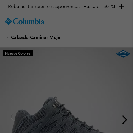
Rebajas: también en superventas. ¡Hasta el -50 %!
SKIP
Columbia
TO
Sportswear
CONTENT
Calzado Caminar Mujer
SKIP
TO
MAIN
Nuevos Colores
NAV
SKIP
TO
SEARCH