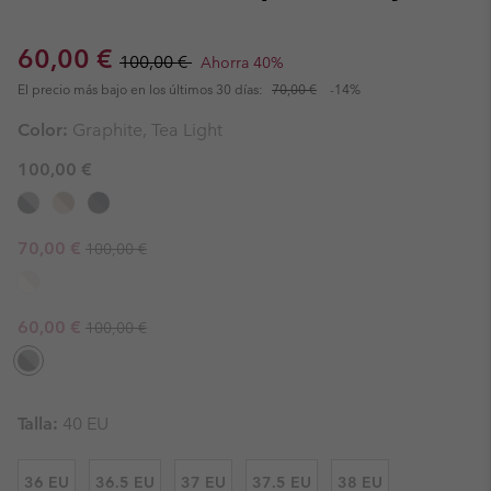
Sale price:
Regular price:
60,00 €
100,00 €
Ahorra 40%
El precio más bajo en los últimos 30 días:
70,00 €
-14%
Color:
Graphite, Tea Light
100,00 €
Regular price:
Sale price:
70,00 €
100,00 €
Regular price:
Sale price:
60,00 €
100,00 €
Talla:
40 EU
36 EU
36.5 EU
37 EU
37.5 EU
38 EU