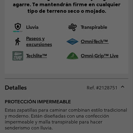
agarre. Te mantendrán firme en cualquier
tipo de terreno seco o mojado.
Lluvia
Transpirable
Paseos y
Omni-Tech™
excursiones
Techlite™
Omni-Grip™ Live
Detalles
Ref. #
2128751
Expan
or
PROTECCIÓN IMPERMEABLE
collap
Estas zapatillas para caminar combinan estilo tradicional
sectio
y moderno. Están diseñadas con una confección
impermeable y malla transpirable para hacer
senderismo con lluvia.