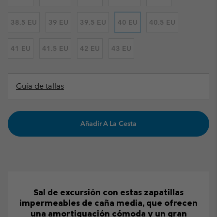
38.5 EU
39 EU
39.5 EU
40 EU
40.5 EU
41 EU
41.5 EU
42 EU
43 EU
Guía de tallas
Añadir A La Cesta
Sal de excursión con estas zapatillas
impermeables de caña media, que ofrecen
una amortiguación cómoda y un gran