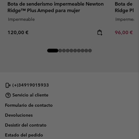
Bota de senderismo impermeable Newton
Bota de s
Ridge™ Plus Amped para mujer
Ridge Plu
Impermeable
Impermeab
Regular price:
Minimum sa
120,00 €
96,00 €
-
(+)34919015933
Servicio al cliente
Formulario de contacto
Devoluciones
Desistir del contrato
Estado del pedido