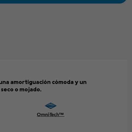
n una amortiguación cómoda y un
 seco o mojado.
Omni-Tech™