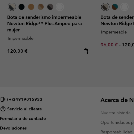
Bota de senderismo impermeable
Bota de sende
Newton Ridge™ Plus Amped para
Newton Ridge 
mujer
Impermeable
Impermeable
Minimum sale p
Maxi
96,00 €
-
120,
Regular price:
120,00 €
Acerca de N
(+)34919015933
Servicio al cliente
Nuestra historia
Formulario de contacto
Oportunidades pr
Devoluciones
Responsabilidad 