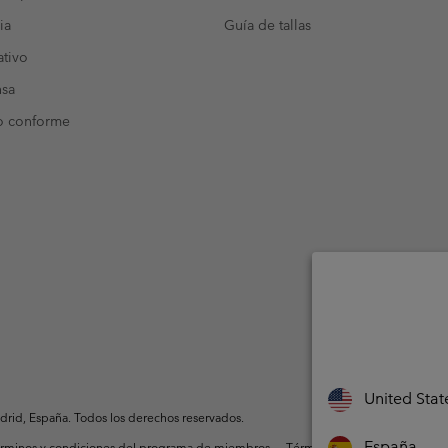
ia
Guía de tallas
tivo
nsa
o conforme
United Stat
rid, España. Todos los derechos reservados.
España
rminos y condiciones del programa de miembros
Términos De Uso Del Conteni