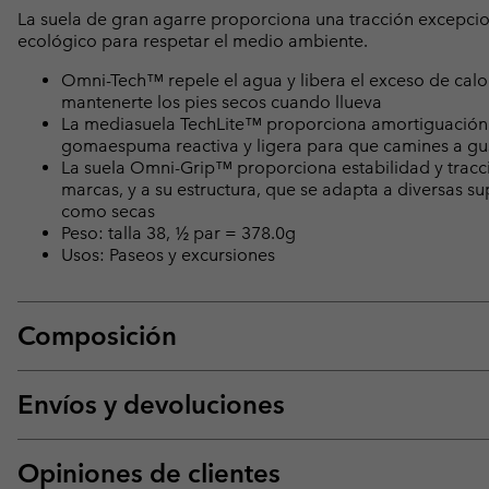
La suela de gran agarre proporciona una tracción excepcio
ecológico para respetar el medio ambiente.
Omni-Tech™ repele el agua y libera el exceso de calor
mantenerte los pies secos cuando llueva
La mediasuela TechLite™ proporciona amortiguación s
gomaespuma reactiva y ligera para que camines a gus
La suela Omni-Grip™ proporciona estabilidad y tracci
marcas, y a su estructura, que se adapta a diversas s
como secas
Peso: talla 38, ½ par = 378.0g
Usos: Paseos y excursiones
Composición
Envíos y devoluciones
Opiniones de clientes