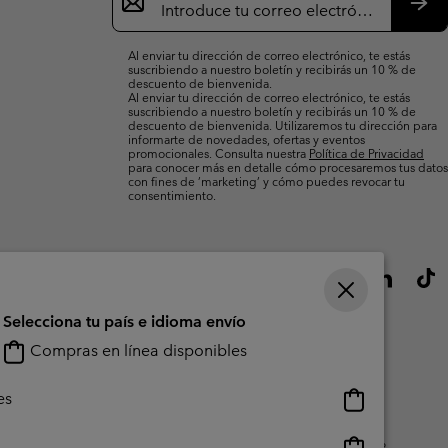
de
correo
Susc
electrónico
Al enviar tu dirección de correo electrónico, te estás
suscribiendo a nuestro boletín y recibirás un 10 % de
descuento de bienvenida.
Al enviar tu dirección de correo electrónico, te estás
suscribiendo a nuestro boletín y recibirás un 10 % de
descuento de bienvenida. Utilizaremos tu dirección para
informarte de novedades, ofertas y eventos
promocionales. Consulta nuestra
Política de Privacidad
para conocer más en detalle cómo procesaremos tus datos
con fines de ’marketing’ y cómo puedes revocar tu
consentimiento.
Selecciona tu país e idioma envío
Compras en línea disponibles
Compras
es
en
línea
Compras
do Generado Por Los Usuarios
Impressum
Cookies
Public CBCR