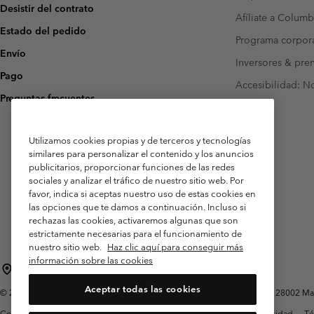
Desistir del contrato
Afíliate a Columb
Estado del pedido
Programa corpora
Envío
Inversores & pre
Pago
Accesibilidad: N
Preguntas frecuentes
Utilizamos cookies propias y de terceros y tecnologías
similares para personalizar el contenido y los anuncios
publicitarios, proporcionar funciones de las redes
sociales y analizar el tráfico de nuestro sitio web. Por
favor, indica si aceptas nuestro uso de estas cookies en
las opciones que te damos a continuación. Incluso si
rechazas las cookies, activaremos algunas que son
estrictamente necesarias para el funcionamiento de
nuestro sitio web.
Haz clic aquí para conseguir más
información sobre las cookies
España
Aceptar todas las cookies
©
2026
Columbia Sportswear Spain S.L.U. Avenida del Doctor Arce, 14, 28002 Mad
Condiciones de uso
Terminos de Venta
Garantía
Política de Privacidad
Té