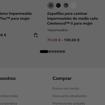
rismo impermeable
Zapatillas para caminar
Plus™ para mujer
impermeables de media caña
Crestwood™ II para mujer
Impermeable
rice:
mum price:
00 €
Minimum sale price:
Maximum price:
70,00 €
-
100,00 €
osotros
Comprar
Buscar una tienda
ofesionales
Descuento estudiantes
corporativa
Promociones actuales