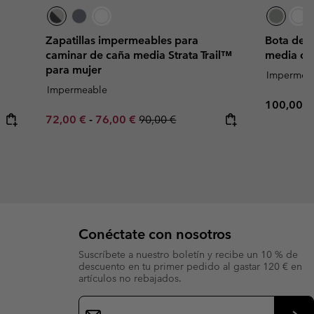
Zapatillas impermeables para
Bota de 
caminar de caña media Strata Trail™
media ca
para mujer
Impermea
Impermeable
Regular p
100,00 €
Minimum sale price:
Maximum sale price:
Regular price:
72,00 €
-
76,00 €
90,00 €
Conéctate con nosotros
Suscríbete a nuestro boletín y recibe un 10 % de
descuento en tu primer pedido al gastar 120 € en
artículos no rebajados.
Suscripción