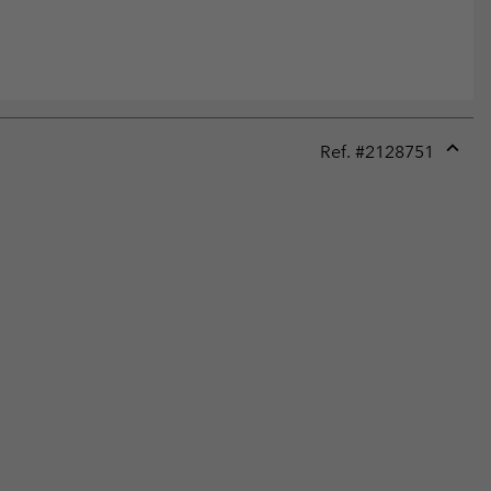
Ref. #
2128751
Expan
or
collap
sectio