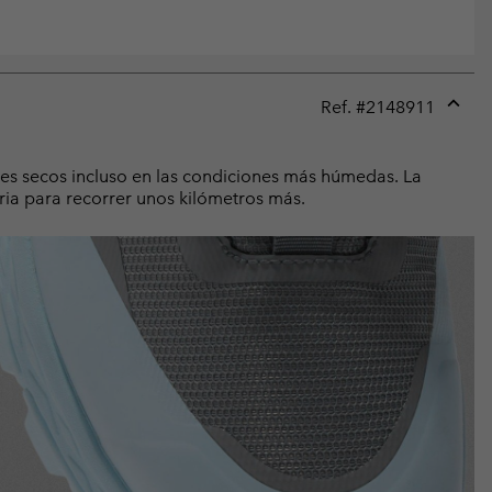
Ref. #
2148911
Expan
or
collap
ies secos incluso en las condiciones más húmedas. La
sectio
ia para recorrer unos kilómetros más.