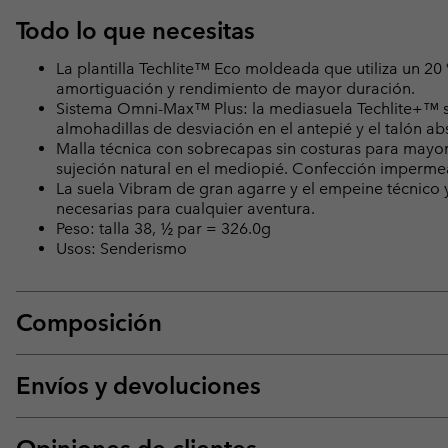
Todo lo que necesitas
La plantilla Techlite™ Eco moldeada que utiliza un 20
amortiguación y rendimiento de mayor duración.
Sistema Omni-Max™ Plus: la mediasuela Techlite+™ suje
almohadillas de desviación en el antepié y el talón ab
Malla técnica con sobrecapas sin costuras para mayor
sujeción natural en el mediopié. Confección imperme
La suela Vibram de gran agarre y el empeine técnico y
necesarias para cualquier aventura.
Peso: talla 38, ½ par = 326.0g
Usos: Senderismo
Composición
Envíos y devoluciones