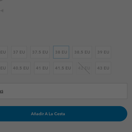
Invierno & de Esquí
Invierno & de Esquí
Guía De Artícolos Impermeables
Guía De Artícolos Impermeables
r price:
 €
as grandes
 para mujer
s para hombre
 EU
37 EU
37.5 EU
38 EU
38.5 EU
39 EU
 EU
40.5 EU
41 EU
41.5 EU
42 EU
43 EU
as
Añadir A La Cesta