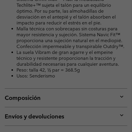
Techlite+™ sujeta el talón para un equilibrio
óptimo. Por su parte, las almohadillas de
desviación en el antepié y el talón absorben el
impacto para reducir el estrés en el pie.
Malla técnica con sobrecapas sin costuras para
mayor resistencia y sujeción. Sistema Navic Fit™
proporciona una sujeción natural en el mediopié.
Confección impermeable y transpirable Outdry™.
La suela Vibram de gran agarre y el empeine
técnico y resistente proporcionan la tracción y
durabilidad necesarias para cualquier aventura.
Peso: talla 42, ½ par = 368.5g
Usos: Senderismo
Composición
Expan
or
collap
Envíos y devoluciones
sectio
Expan
or