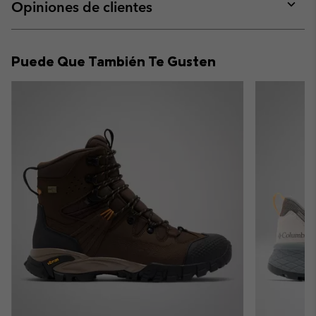
collap
Opiniones de clientes
sectio
Expan
or
collap
Puede Que También Te Gusten
sectio