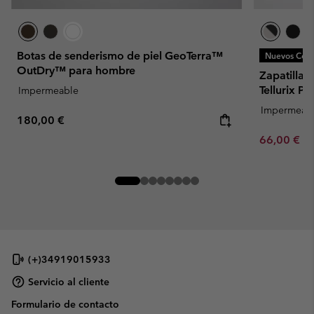
Botas de senderismo de piel GeoTerra™
Nuevos Colo
OutDry™ para hombre
Zapatilla
Tellurix 
Impermeable
Impermeab
Regular price:
180,00 €
Minimum sa
66,00 €
-
(+)34919015933
Servicio al cliente
Formulario de contacto