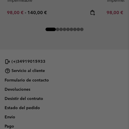
Impermeable
Impermeab
Minimum sale price:
Maximum price:
Minimum sa
98,00 €
-
140,00 €
98,00 €
-
(+)34919015933
Servicio al cliente
Formulario de contacto
Devoluciones
Desistir del contrato
Estado del pedido
Envío
Pago