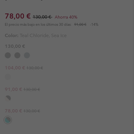
Sale price:
Regular price:
78,00 €
130,00 €
Ahorra 40%
El precio más bajo en los últimos 30 días:
91,00 €
-14%
Color:
Teal Chloride, Sea Ice
130,00 €
Regular price:
Sale price:
104,00 €
130,00 €
Regular price:
Sale price:
91,00 €
130,00 €
Regular price:
Sale price:
78,00 €
130,00 €