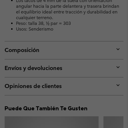
Los tacos de 4 mm de la suela con orientación
angular hacia la parte delantera y trasera brindan
el equilibrio ideal entre tracción y durabilidad en
cualquier terreno.
Peso: talla 38, ½ par = 303
Usos: Senderismo
Composición
Expan
or
collap
Envíos y devoluciones
sectio
Expan
or
collap
Opiniones de clientes
sectio
Expan
or
collap
Puede Que También Te Gusten
sectio