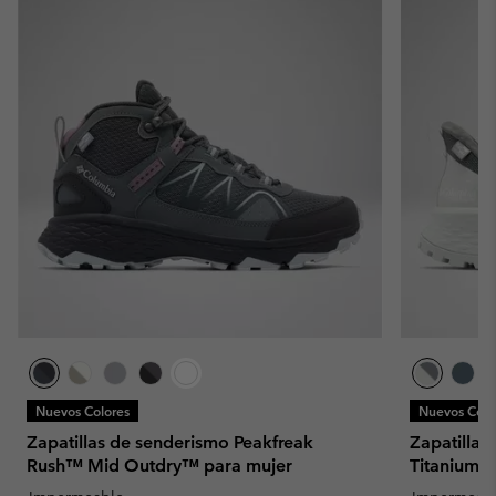
Nuevos Colores
Nuevos Colo
Zapatillas de senderismo Peakfreak
Zapatillas
Rush™ Mid Outdry™ para mujer
Titanium™