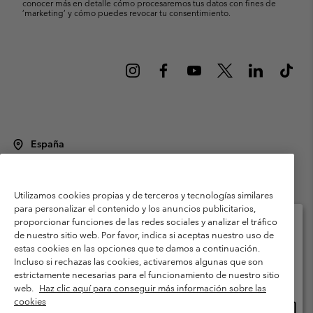
conocer más en detalle cómo procesaremos tus datos con fines de
’marketing’ y cómo puedes revocar tu consentimiento.
España
©
2026
Columbia Sportswear Spain S.L.U. Avenida del Doctor Arce, 14,
28002 Madrid, España. Todos los derechos reservados.
Utilizamos cookies propias y de terceros y tecnologías similares
Condiciones de uso
Terminos de Venta
Garantía
para personalizar el contenido y los anuncios publicitarios,
Política de Privacidad
proporcionar funciones de las redes sociales y analizar el tráfico
de nuestro sitio web. Por favor, indica si aceptas nuestro uso de
Términos y condiciones del programa de miembros
estas cookies en las opciones que te damos a continuación.
Selecciona tu país e idioma envío
Incluso si rechazas las cookies, activaremos algunas que son
Términos De Uso Del Contenido Generado Por Los Usuarios
Compras en línea disponibles
estrictamente necesarias para el funcionamiento de nuestro sitio
Impressum
Cookies
Public CBCR
web.
Haz clic aquí para conseguir más información sobre las
cookies
Comp
United States