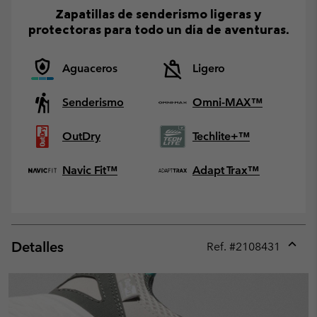
Zapatillas de senderismo ligeras y
protectoras para todo un día de aventuras.
Aguaceros
Ligero
Senderismo
Omni-MAX™
OutDry
Techlite+™
Navic Fit™
Adapt Trax™
Detalles
Ref. #
2108431
Expan
or
collap
sectio