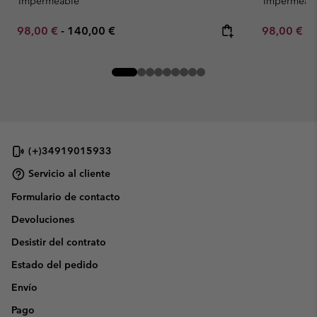
Impermeable
Impermeab
Minimum sale price:
Maximum price:
Minimum sa
98,00 €
-
140,00 €
98,00 €
-
(+)34919015933
Servicio al cliente
Formulario de contacto
Devoluciones
Desistir del contrato
Estado del pedido
Envío
Pago