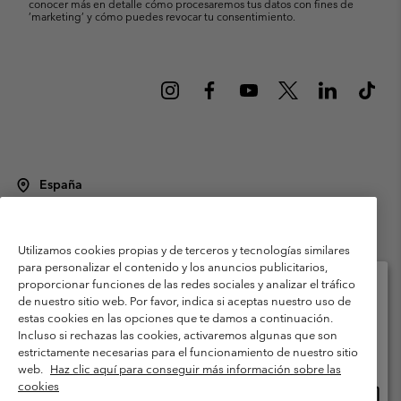
conocer más en detalle cómo procesaremos tus datos con fines de
’marketing’ y cómo puedes revocar tu consentimiento.
España
©
2026
Columbia Sportswear Spain S.L.U. Avenida del Doctor Arce, 14,
28002 Madrid, España. Todos los derechos reservados.
Utilizamos cookies propias y de terceros y tecnologías similares
Condiciones de uso
Terminos de Venta
Garantía
para personalizar el contenido y los anuncios publicitarios,
Política de Privacidad
proporcionar funciones de las redes sociales y analizar el tráfico
de nuestro sitio web. Por favor, indica si aceptas nuestro uso de
Términos y condiciones del programa de miembros
estas cookies en las opciones que te damos a continuación.
Selecciona tu país e idioma envío
Incluso si rechazas las cookies, activaremos algunas que son
Términos De Uso Del Contenido Generado Por Los Usuarios
Compras en línea disponibles
estrictamente necesarias para el funcionamiento de nuestro sitio
Impressum
Cookies
Public CBCR
web.
Haz clic aquí para conseguir más información sobre las
cookies
Comp
United States