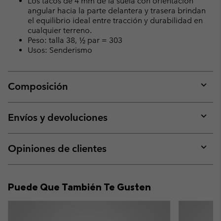
Los tacos de 4 mm de la suela con orientación
angular hacia la parte delantera y trasera brindan
el equilibrio ideal entre tracción y durabilidad en
cualquier terreno.
Peso: talla 38, ½ par = 303
Usos: Senderismo
Composición
Expan
or
collap
Envíos y devoluciones
sectio
Expan
or
collap
Opiniones de clientes
sectio
Expan
or
collap
Puede Que También Te Gusten
sectio