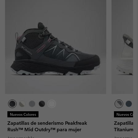
Nuevos Colores
Nuevos Colo
Zapatillas de senderismo Peakfreak
Zapatillas
Rush™ Mid Outdry™ para mujer
Titanium™