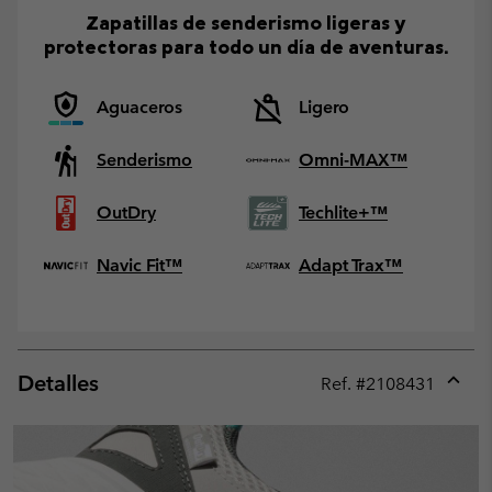
Zapatillas de senderismo ligeras y
protectoras para todo un día de aventuras.
Aguaceros
Ligero
Senderismo
Omni-MAX™
OutDry
Techlite+™
Navic Fit™
Adapt Trax™
Detalles
Ref. #
2108431
Expan
or
collap
sectio