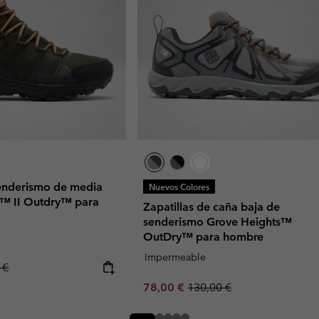
senderismo de media
Nuevos Colores
k™ II Outdry™ para
Zapatillas de caña baja de
senderismo Grove Heights™
OutDry™ para hombre
Impermeable
r price:
 €
Sale price:
Regular price:
78,00 €
130,00 €