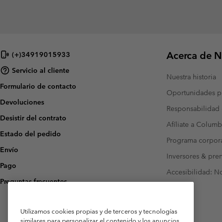
Acerca de N
(+)34919015933
Servicio al cliente
Nuestra historia
Formulario de contacto
Oportunidades pr
Devoluciones
Responsabilidad 
Desistir del contrato
Afíliate a Columb
Estado del pedido
Programa corpora
Envío
Inversores & pre
Pago
Accesibilidad: N
Preguntas frecuentes
Utilizamos cookies propias y de terceros y tecnologías
similares para personalizar el contenido y los anuncios