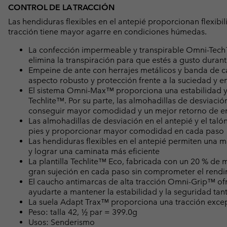
CONTROL DE LA TRACCIÓN
Las hendiduras flexibles en el antepié proporcionan flexibi
tracción tiene mayor agarre en condiciones húmedas.
La confección impermeable y transpirable Omni-Tech
elimina la transpiración para que estés a gusto durant
Empeine de ante con herrajes metálicos y banda de 
aspecto robusto y protección frente a la suciedad y 
El sistema Omni-Max™ proporciona una estabilidad y
Techlite™. Por su parte, las almohadillas de desviació
conseguir mayor comodidad y un mejor retorno de e
Las almohadillas de desviación en el antepié y el taló
pies y proporcionar mayor comodidad en cada paso
Las hendiduras flexibles en el antepié permiten una m
y lograr una caminata más eficiente
La plantilla Techlite™ Eco, fabricada con un 20 % de
gran sujeción en cada paso sin comprometer el rendim
El caucho antimarcas de alta tracción Omni-Grip™ ofr
ayudarte a mantener la estabilidad y la seguridad t
La suela Adapt Trax™ proporciona una tracción excep
Peso: talla 42, ½ par = 399.0g
Usos: Senderismo