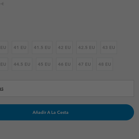
r price:
 €
Invierno & de Esquí
Invierno & de Esquí
Guía De Artícolos Impermeables
Guía De Artícolos Impermeables
as grandes
 para mujer
s para hombre
 EU
41 EU
41.5 EU
42 EU
42.5 EU
43 EU
 EU
44.5 EU
45 EU
46 EU
47 EU
48 EU
as
Añadir A La Cesta