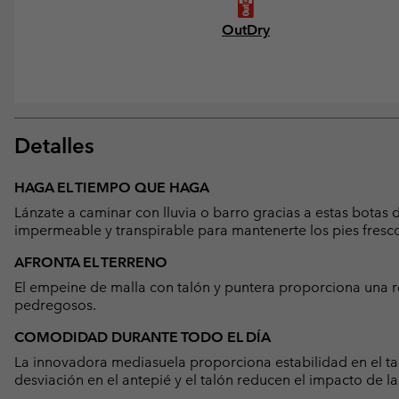
OutDry
Detalles
HAGA EL TIEMPO QUE HAGA
Lánzate a caminar con lluvia o barro gracias a estas bota
impermeable y transpirable para mantenerte los pies fresco
AFRONTA EL TERRENO
El empeine de malla con talón y puntera proporciona una res
pedregosos.
COMODIDAD DURANTE TODO EL DÍA
La innovadora mediasuela proporciona estabilidad en el tal
desviación en el antepié y el talón reducen el impacto de 