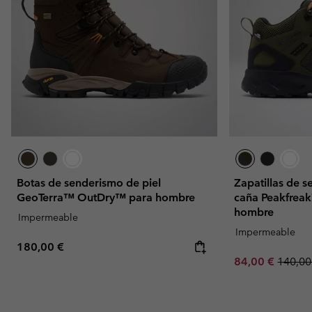
Botas de senderismo de piel
Zapatillas de 
GeoTerra™ OutDry™ para hombre
caña Peakfrea
hombre
Impermeable
Impermeable
Regular price:
180,00 €
Sale price:
Regula
84,00 €
140,00