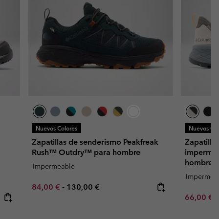
Nuevos Colores
Nuevos Col
Zapatillas de senderismo Peakfreak
Zapatilla
Rush™ Outdry™ para hombre
impermea
hombre
Impermeable
Impermea
Minimum sale price:
Maximum price:
84,00 €
-
130,00 €
Minimum s
66,00 €