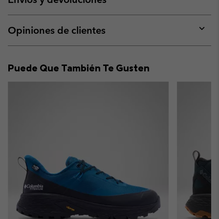
sectio
Expan
or
collap
Opiniones de clientes
sectio
Expan
or
collap
Puede Que También Te Gusten
sectio