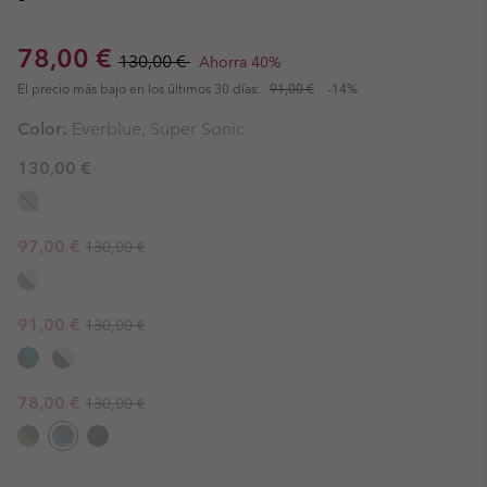
Sale price:
Regular price:
78,00 €
130,00 €
Ahorra 40%
El precio más bajo en los últimos 30 días:
91,00 €
-14%
Color:
Everblue, Super Sonic
130,00 €
Regular price:
Sale price:
97,00 €
130,00 €
Regular price:
Sale price:
91,00 €
130,00 €
Regular price:
Sale price:
78,00 €
130,00 €