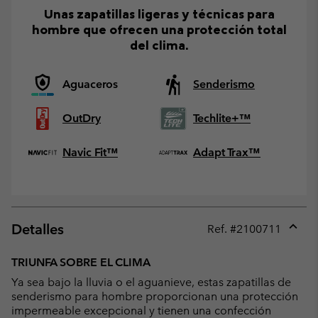
Unas zapatillas ligeras y técnicas para
hombre que ofrecen una protección total
del clima.
Aguaceros
Senderismo
OutDry
Techlite+™
Navic Fit™
Adapt Trax™
Detalles
Ref. #
2100711
Expan
or
TRIUNFA SOBRE EL CLIMA
collap
Ya sea bajo la lluvia o el aguanieve, estas zapatillas de
sectio
senderismo para hombre proporcionan una protección
impermeable excepcional y tienen una confección