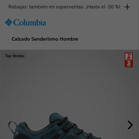
Rebajas: también en superventas. ¡Hasta el -50 %!
SKIP
Columbia
TO
Sportswear
CONTENT
Calzado Senderismo Hombre
SKIP
TO
MAIN
Top Ventas
NAV
SKIP
TO
SEARCH