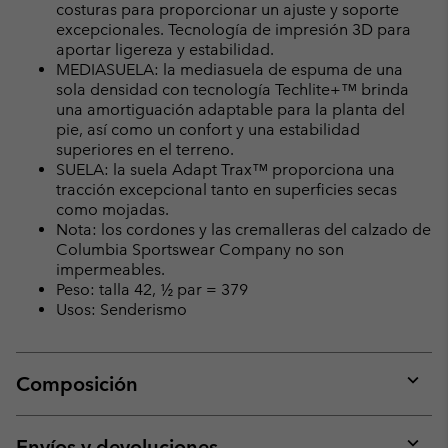
costuras para proporcionar un ajuste y soporte
excepcionales. Tecnología de impresión 3D para
aportar ligereza y estabilidad.
MEDIASUELA: la mediasuela de espuma de una
sola densidad con tecnología Techlite+™ brinda
una amortiguación adaptable para la planta del
pie, así como un confort y una estabilidad
superiores en el terreno.
SUELA: la suela Adapt Trax™ proporciona una
tracción excepcional tanto en superficies secas
como mojadas.
Nota: los cordones y las cremalleras del calzado de
Columbia Sportswear Company no son
impermeables.
Peso: talla 42, ½ par = 379
Usos: Senderismo
Composición
Expan
or
collap
Envíos y devoluciones