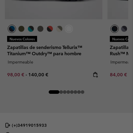
Nuevos Colores
Nuevos Colo
Zapatillas de senderismo Tellurix™
Zapatillas
Titanium™ Outdry™ para hombre
Rush™ Mi
Impermeable
Impermeab
Minimum sale price:
Maximum price:
Minimum sa
98,00 €
-
140,00 €
84,00 €
-
(+)34919015933