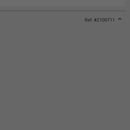
Ref. #
2100711
Expan
or
collap
sectio