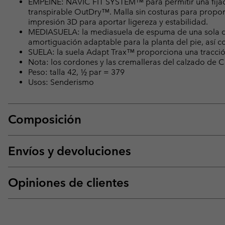
EMPEINE: NAVIC FIT SYSTEM™ para permitir una fijac
transpirable OutDry™. Malla sin costuras para propor
impresión 3D para aportar ligereza y estabilidad.
MEDIASUELA: la mediasuela de espuma de una sola d
amortiguación adaptable para la planta del pie, así c
SUELA: la suela Adapt Trax™ proporciona una tracció
Nota: los cordones y las cremalleras del calzado d
Peso: talla 42, ½ par = 379
Usos: Senderismo
Composición
Envíos y devoluciones
Opiniones de clientes