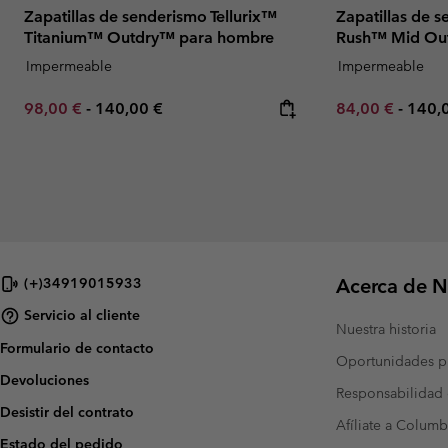
Zapatillas de senderismo Tellurix™
Zapatillas de 
Titanium™ Outdry™ para hombre
Rush™ Mid Ou
Impermeable
Impermeable
Minimum sale price:
Maximum price:
Minimum sale p
Maxi
98,00 €
-
140,00 €
84,00 €
-
140,
Acerca de N
(+)34919015933
Servicio al cliente
Nuestra historia
Formulario de contacto
Oportunidades pr
Devoluciones
Responsabilidad 
Desistir del contrato
Afíliate a Columb
Estado del pedido