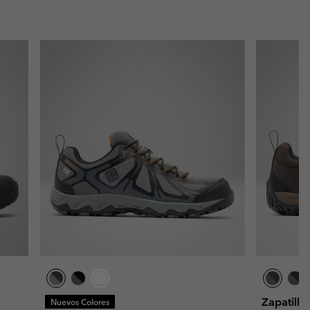
Zapatill
Nuevos Colores