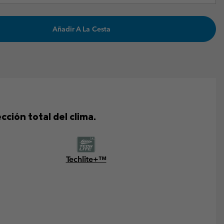
Añadir A La Cesta
ción total del clima.
Techlite+™