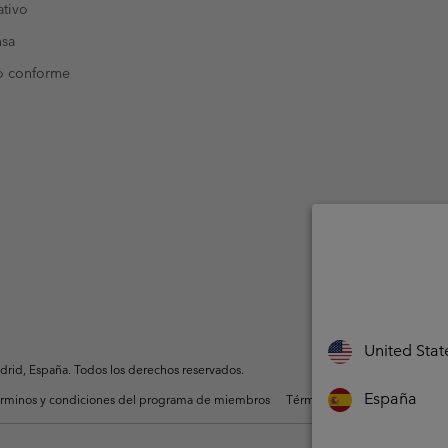
tivo
nsa
o conforme
United Stat
rid, España. Todos los derechos reservados.
España
rminos y condiciones del programa de miembros
Términos De Uso Del Conteni