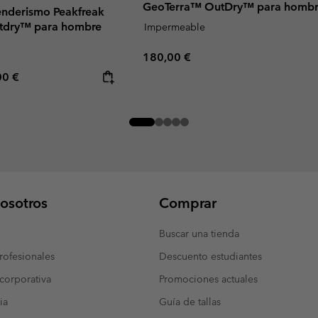
GeoTerra™ OutDry™ para homb
senderismo Peakfreak
tdry™ para hombre
Impermeable
Regular price:
180,00 €
rice:
mum price:
00 €
osotros
Comprar
Buscar una tienda
ofesionales
Descuento estudiantes
corporativa
Promociones actuales
ia
Guía de tallas