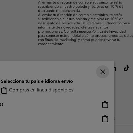
Al enviar tu dirección de correo electrónico, te estás
suscribiendo a nuestro boletín y recibirás un 10 % de
descuento de bienvenida.
Al enviar tu dirección de correo electrónico, te estás
suscribiendo a nuestro boletín y recibirás un 10 % de
descuento de bienvenida. Utilizaremos tu dirección para
informarte de novedades, ofertas y eventos
promocionales. Consulta nuestra
Política de Privacidad
para conocer más en detalle cómo procesaremos tus datos
con fines de ’marketing’ y cómo puedes revocar tu
consentimiento.
Selecciona tu país e idioma envío
Compras en línea disponibles
Compras
es
en
línea
Compras
do Generado Por Los Usuarios
Impressum
Cookies
Public CBCR
disponibles
en
línea