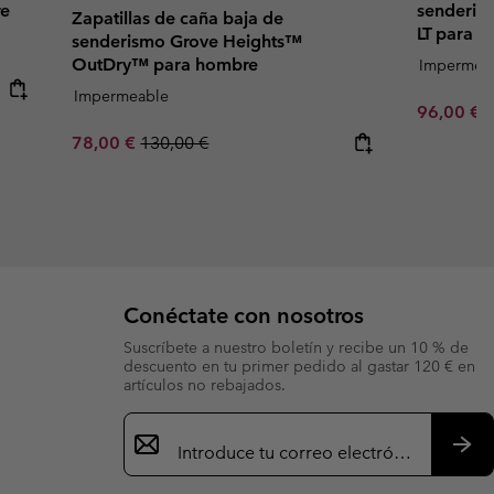
re
senderis
Zapatillas de caña baja de
LT para 
senderismo Grove Heights™
OutDry™ para hombre
Impermea
Impermeable
Sale price
R
96,00 €
1
Sale price:
Regular price:
78,00 €
130,00 €
Conéctate con nosotros
Suscríbete a nuestro boletín y recibe un 10 % de
descuento en tu primer pedido al gastar 120 € en
artículos no rebajados.
Suscripción
de
correo
Susc
electrónico