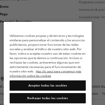
Programa corpora
Envío
Inversores & pre
Pago
Accesibilidad: N
Preguntas frecuentes
Utilizamos cookies propias y de terceros y tecnologías
similares para personalizar el contenido y los anuncios
publicitarios, proporcionar funciones de las redes
sociales y analizar el tráfico de nuestro sitio web. Por
favor, indica si aceptas nuestro uso de estas cookies en
las opciones que te damos a continuación. Incluso si
rechazas las cookies, activaremos algunas que son
estrictamente necesarias para el funcionamiento de
nuestro sitio web.
Haz clic aquí para conseguir más
información sobre las cookies
España
Aceptar todas las cookies
©
2026
Columbia Sportswear Spain S.L.U. Avenida del Doctor Arce, 14, 28002 Mad
Condiciones de uso
Terminos de Venta
Garantía
Política de Privacidad
Té
Rechazar todas las cookies
Servicio al cliente: Lu. - Vi. de 9:00 a 13:00 y de 14:00 a 18:00