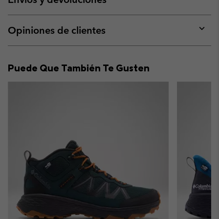
sectio
Expan
or
collap
Opiniones de clientes
sectio
Expan
or
collap
Puede Que También Te Gusten
sectio