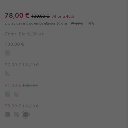
Sale price:
Regular price:
78,00 €
130,00 €
Ahorra 40%
El precio más bajo en los últimos 30 días:
91,00 €
-14%
Color:
Black, Shark
130,00 €
Regular price:
Sale price:
97,00 €
130,00 €
Regular price:
Sale price:
91,00 €
130,00 €
Regular price:
Sale price:
78,00 €
130,00 €