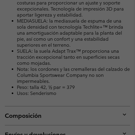
costuras para proporcionar un ajuste y soporte
excepcionales. Tecnología de impresión 3D para
aportar ligereza y estabilidad.
MEDIASUELA: la mediasuela de espuma de una
sola densidad con tecnología Techlite+™ brinda
una amortiguación adaptable para la planta del
pie, así como un confort y una estabilidad
superiores en el terreno.
SUELA: la suela Adapt Trax™ proporciona una
tracción excepcional tanto en superficies secas
como mojadas.
Nota: los cordones y las cremalleras del calzado de
Columbia Sportswear Company no son
impermeables.
Peso: talla 42, ½ par = 379
Usos: Senderismo
Composición
Expan
or
collap
Envíos y devoluciones