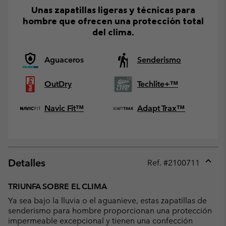
Unas zapatillas ligeras y técnicas para
hombre que ofrecen una protección total
del clima.
Aguaceros
Senderismo
OutDry
Techlite+™
Navic Fit™
Adapt Trax™
Detalles
Ref. #
2100711
Expan
or
TRIUNFA SOBRE EL CLIMA
collap
Ya sea bajo la lluvia o el aguanieve, estas zapatillas de
sectio
senderismo para hombre proporcionan una protección
impermeable excepcional y tienen una confección