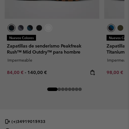
Nuevos Colores
Nuevos Colo
Zapatillas de senderismo Peakfreak
Zapatillas
Rush™ Mid Outdry™ para hombre
Titanium™
Impermeable
Impermeab
Minimum sale price:
Maximum price:
Minimum sa
84,00 €
-
140,00 €
98,00 €
-
(+)34919015933