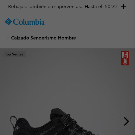
Rebajas: también en superventas. ¡Hasta el -50 %!
SKIP
Columbia
TO
Sportswear
CONTENT
Calzado Senderismo Hombre
SKIP
TO
MAIN
Top Ventas
NAV
SKIP
TO
SEARCH