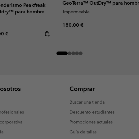
GeoTerra™ OutDry™ para homb
senderismo Peakfreak
tdry™ para hombre
Impermeable
Regular price:
180,00 €
rice:
mum price:
00 €
osotros
Comprar
Buscar una tienda
ofesionales
Descuento estudiantes
corporativa
Promociones actuales
ia
Guía de tallas