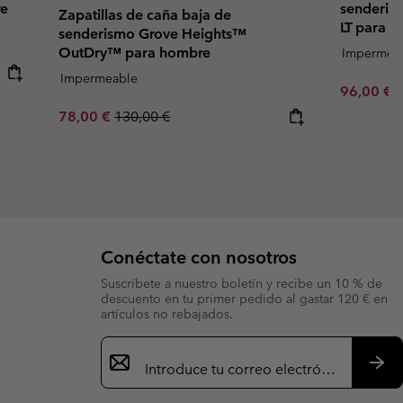
re
senderis
Zapatillas de caña baja de
LT para 
senderismo Grove Heights™
OutDry™ para hombre
Impermea
Impermeable
Sale price
R
96,00 €
1
Sale price:
Regular price:
78,00 €
130,00 €
Conéctate con nosotros
Suscríbete a nuestro boletín y recibe un 10 % de
descuento en tu primer pedido al gastar 120 € en
artículos no rebajados.
Suscripción
de
correo
Susc
electrónico