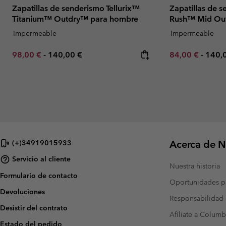
Zapatillas de senderismo Tellurix™
Zapatillas de 
Titanium™ Outdry™ para hombre
Rush™ Mid Ou
Impermeable
Impermeable
Minimum sale price:
Maximum price:
Minimum sale p
Maxi
98,00 €
-
140,00 €
84,00 €
-
140,
Acerca de N
(+)34919015933
Servicio al cliente
Nuestra historia
Formulario de contacto
Oportunidades pr
Devoluciones
Responsabilidad 
Desistir del contrato
Afíliate a Columb
Estado del pedido