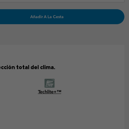
Añadir A La Cesta
ción total del clima.
Techlite+™