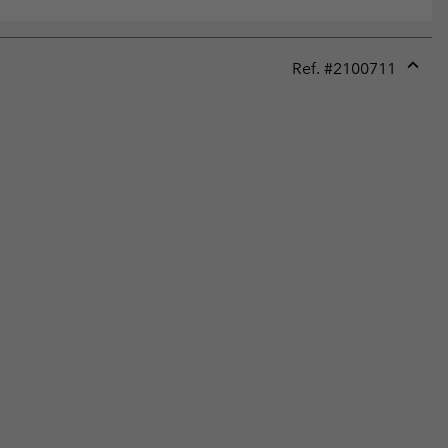
Ref. #
2100711
Expan
or
collap
sectio