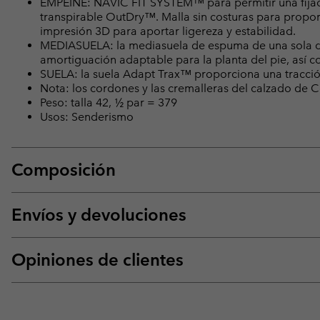
EMPEINE: NAVIC FIT SYSTEM™ para permitir una fijac
transpirable OutDry™. Malla sin costuras para propor
impresión 3D para aportar ligereza y estabilidad.
MEDIASUELA: la mediasuela de espuma de una sola d
amortiguación adaptable para la planta del pie, así c
SUELA: la suela Adapt Trax™ proporciona una tracció
Nota: los cordones y las cremalleras del calzado d
Peso: talla 42, ½ par = 379
Usos: Senderismo
Composición
Envíos y devoluciones
Opiniones de clientes