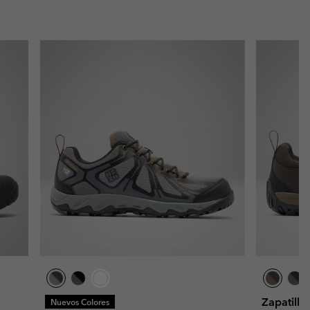
Zapatill
Nuevos Colores