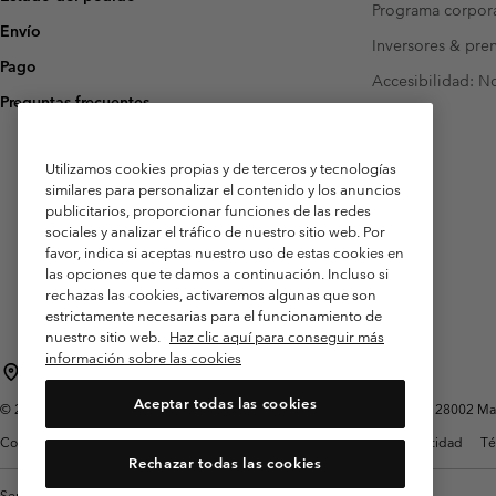
Programa corpora
Envío
Inversores & pre
Pago
Accesibilidad: N
Preguntas frecuentes
Utilizamos cookies propias y de terceros y tecnologías
similares para personalizar el contenido y los anuncios
publicitarios, proporcionar funciones de las redes
sociales y analizar el tráfico de nuestro sitio web. Por
favor, indica si aceptas nuestro uso de estas cookies en
las opciones que te damos a continuación. Incluso si
rechazas las cookies, activaremos algunas que son
estrictamente necesarias para el funcionamiento de
nuestro sitio web.
Haz clic aquí para conseguir más
información sobre las cookies
España
Aceptar todas las cookies
©
2026
Columbia Sportswear Spain S.L.U. Avenida del Doctor Arce, 14, 28002 Mad
Condiciones de uso
Terminos de Venta
Garantía
Política de Privacidad
Té
Rechazar todas las cookies
Servicio al cliente: Lu. - Vi. de 9:00 a 13:00 y de 14:00 a 18:00