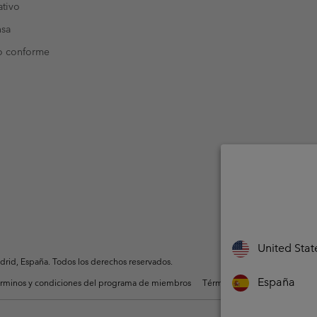
tivo
nsa
o conforme
United Stat
rid, España. Todos los derechos reservados.
España
rminos y condiciones del programa de miembros
Términos De Uso Del Conteni