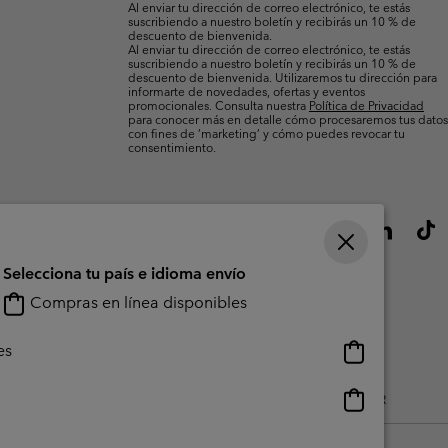
Al enviar tu dirección de correo electrónico, te estás
suscribiendo a nuestro boletín y recibirás un 10 % de
descuento de bienvenida.
Al enviar tu dirección de correo electrónico, te estás
suscribiendo a nuestro boletín y recibirás un 10 % de
descuento de bienvenida. Utilizaremos tu dirección para
informarte de novedades, ofertas y eventos
promocionales. Consulta nuestra
Política de Privacidad
para conocer más en detalle cómo procesaremos tus datos
con fines de ’marketing’ y cómo puedes revocar tu
consentimiento.
Selecciona tu país e idioma envío
Compras en línea disponibles
Compras
es
en
línea
Compras
do Generado Por Los Usuarios
Impressum
Cookies
Public CBCR
disponibles
en
línea