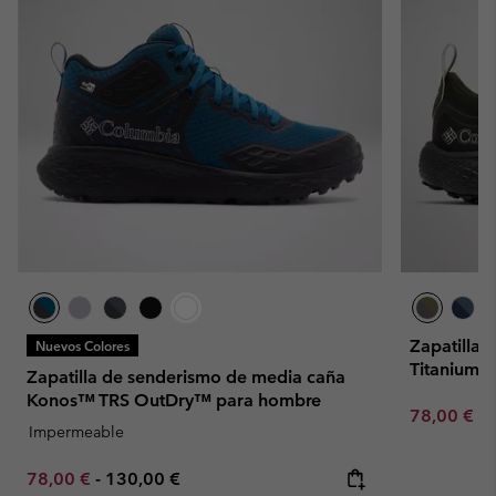
Zapatillas
Nuevos Colores
Titanium™
Zapatilla de senderismo de media caña
Konos™ TRS OutDry™ para hombre
Minimum sa
78,00 €
-
Impermeable
Minimum sale price:
Maximum price:
78,00 €
-
130,00 €