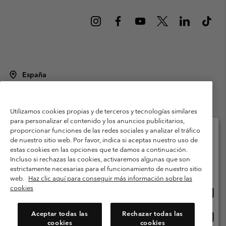
España
©
2026
Columbia Sportswear Spain S.L.U. Avenida del Doctor Arce, 14,
28002 Madrid, España. Todos los derechos reservados.
Utilizamos cookies propias y de terceros y tecnologías similares
Condiciones de uso
Terminos de Venta
Garantía
para personalizar el contenido y los anuncios publicitarios,
Política de Privacidad
proporcionar funciones de las redes sociales y analizar el tráfico
de nuestro sitio web. Por favor, indica si aceptas nuestro uso de
Términos y condiciones del programa de miembros
estas cookies en las opciones que te damos a continuación.
Selecciona tu país e idioma envío
Incluso si rechazas las cookies, activaremos algunas que son
Términos De Uso Del Contenido Generado Por Los Usuarios
Compras en línea disponibles
estrictamente necesarias para el funcionamiento de nuestro sitio
Impressum
Cookies
Public CBCR
web.
Haz clic aquí para conseguir más información sobre las
cookies
Comp
United States
en
Servicio al cliente: Lu. - Vi. de 9:00 a 13:00 y de 14:00 a 18:00
(+)34919015933
línea
Aceptar todas las
Rechazar todas las
Comp
España
dispon
cookies
cookies
en