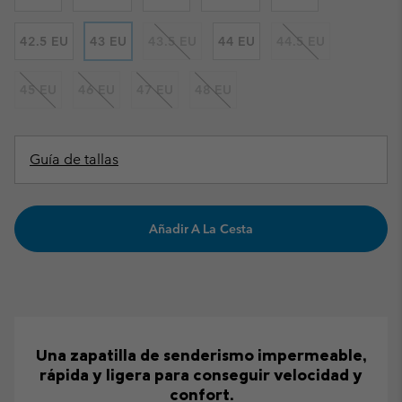
42.5 EU
43 EU
43.5 EU
44 EU
44.5 EU
45 EU
46 EU
47 EU
48 EU
Guía de tallas
Añadir A La Cesta
Una zapatilla de senderismo impermeable,
rápida y ligera para conseguir velocidad y
confort.