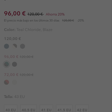
Sale price:
Regular price:
96,00 €
120,00 €
Ahorra 20%
El precio más bajo en los últimos 30 días:
120,00 €
-20%
Color:
Teal Chloride, Blaze
120,00 €
Regular price:
Sale price:
96,00 €
120,00 €
Regular price:
Sale price:
72,00 €
120,00 €
Talla:
43 EU
40 EU
40.5 EU
41 EU
41.5 EU
42 EU