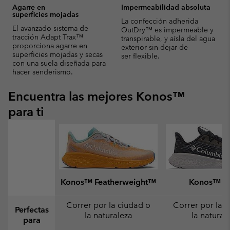
Agarre en
Impermeabilidad absoluta
superficies mojadas
La confección adherida
El avanzado sistema de
OutDry™ es impermeable y
tracción Adapt Trax™
transpirable, y aísla del agua
proporciona agarre en
exterior sin dejar de
superficies mojadas y secas
ser flexible.
con una suela diseñada para
hacer senderismo.
Encuentra las mejores Konos™
para ti
Konos™ Featherweight™
Konos™ Sw
Correr por la ciudad o
Correr por la 
Perfectas
la naturaleza
la natural
para