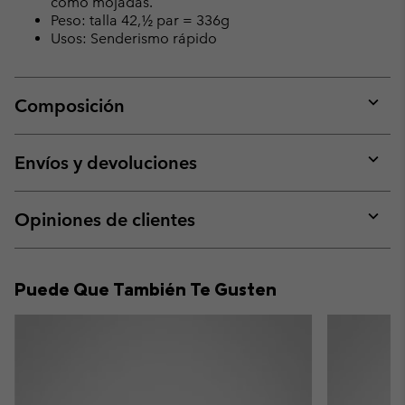
como mojadas.
Peso: talla 42,½ par = 336g
Usos: Senderismo rápido
Composición
Expan
or
collap
Envíos y devoluciones
sectio
Expan
or
collap
Opiniones de clientes
sectio
Expan
or
collap
Puede Que También Te Gusten
sectio