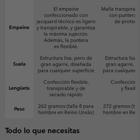
El empeine
Malla transpirabl
confeccionado con
con puntera y
jacquard técnico es ligero
de protecc
Empeine
y transpirable, y garantiza
la máxima sujeción.
Además, la puntera
es flexible.
Estructura lisa, pero de
Estructura lisa,
Suela
gran agarre, diseñada
gran agarre, d
para cualquier superficie
para cualquier s
Confección flexible,
Confección l
Lengüeta
transpirable y de
y flexibl
secado rápido
262 gramos (talla 8 para
272 gramos (tal
Peso
hombre en Reino Unido)
hombre en Rein
Todo lo que necesitas