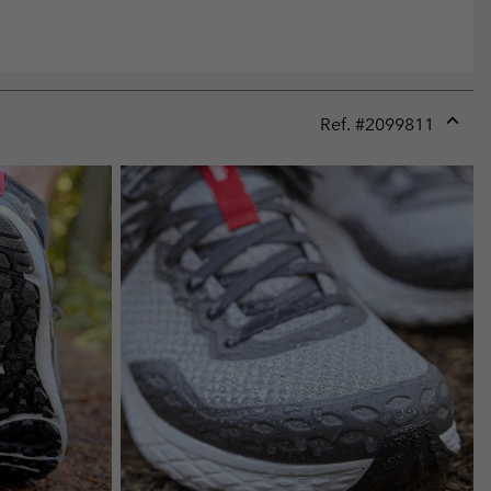
Ref. #
2099811
Expan
or
collap
sectio