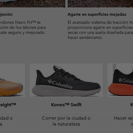
ujeción
Agarre en superficies mojadas
ordones Navic Fit™ te
El avanzado sistema de tracción 
eción de los talones para
proporciona agarre en superficie
uste seguro y mejorado.
secas con una suela diseñada para
hacer senderismo.
weight™
Konos™ Swift
udad o
Correr por la ciudad o
Hacer se
za
la naturaleza