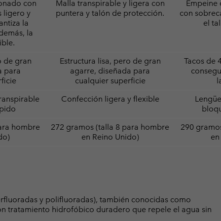
ionado con
Malla transpirable y ligera con
Empeine d
 ligero y
puntera y talón de protección.
con sobrec
antiza la
el ta
demás, la
ible.
o de gran
Estructura lisa, pero de gran
Tacos de 
a para
agarre, diseñada para
consegu
ficie
cualquier superficie
l
transpirable
Confección ligera y flexible
Lengüe
ápido
bloqu
para hombre
272 gramos (talla 8 para hombre
290 gramos
do)
en Reino Unido)
en
erfluoradas y polifluoradas), también conocidas como
on tratamiento hidrofóbico duradero que repele el agua sin