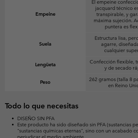
El empeine confecc
jacquard técnico es
Empeine
transpirable, y gar
máxima sujeción. A
puntera es flex
Estructura lisa, per
Suela
agarre, diseñad
cualquier super
Confección flexible, 
Lengüeta
y de secado r
262 gramos (talla 8 
Peso
en Reino Uni
Todo lo que necesitas
DISEÑO SIN PFA
Este producto ha sido diseñado sin PFA (sustancias p
"sustancias químicas eternas", sino con un acabado c
perjudicar el medio ambiente.