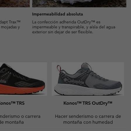
Impermeabilidad absoluta
Adapt Trax™
La confección adherida OutDry™ es
s mojadas y
impermeable y transpirable, y aísla del agua
exterior sin dejar de ser flexible.
Konos™ TRS
Konos™ TRS OutDry™
nderismo o carrera
Hacer senderismo o carrera de
de montaña
montaña con humedad