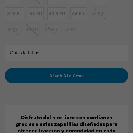
42.5 EU
43 EU
43.5 EU
44 EU
44.5 EU
45 EU
46 EU
47 EU
48 EU
Guía de tallas
Añadir A La Cesta
Disfruta del aire libre con confianza
gracias a estas zapatillas diseñadas para
ofrecer tracción y comodidad en cada