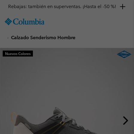
Rebajas: también en superventas. ¡Hasta el -50 %!
SKIP
Columbia
TO
Sportswear
CONTENT
Calzado Senderismo Hombre
SKIP
TO
MAIN
Nuevos Colores
NAV
SKIP
TO
SEARCH