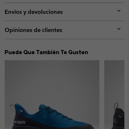
or
collap
Envíos y devoluciones
sectio
Expan
or
collap
Opiniones de clientes
sectio
Expan
or
collap
Puede Que También Te Gusten
sectio