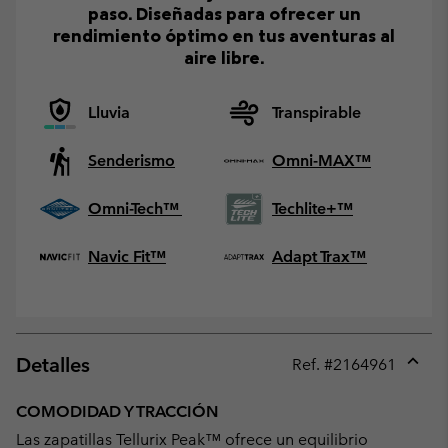
paso. Diseñadas para ofrecer un
rendimiento óptimo en tus aventuras al
aire libre.
Lluvia
Transpirable
Senderismo
Omni-MAX™
Omni-Tech™
Techlite+™
Navic Fit™
Adapt Trax™
Detalles
Ref. #
2164961
Expan
or
COMODIDAD Y TRACCIÓN
collap
Las zapatillas Tellurix Peak™ ofrece un equilibrio
sectio