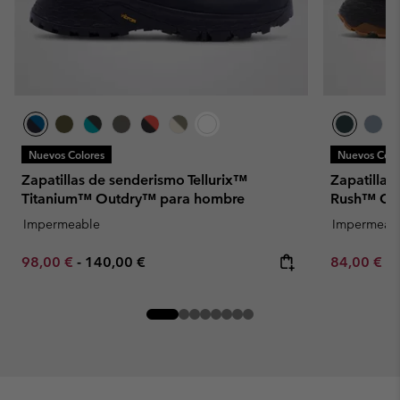
Nuevos Colores
Nuevos Colo
Zapatillas de senderismo Tellurix™
Zapatillas
Titanium™ Outdry™ para hombre
Rush™ Ou
Impermeable
Impermeab
Minimum sale price:
Maximum price:
Minimum sa
98,00 €
-
140,00 €
84,00 €
-