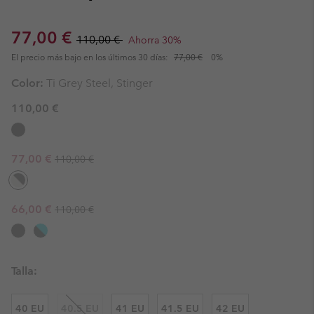
Sale price:
Regular price:
77,00 €
110,00 €
Ahorra 30%
El precio más bajo en los últimos 30 días:
77,00 €
0%
Color:
Ti Grey Steel, Stinger
110,00 €
Regular price:
Sale price:
77,00 €
110,00 €
Regular price:
Sale price:
66,00 €
110,00 €
Talla:
40 EU
40.5 EU
41 EU
41.5 EU
42 EU