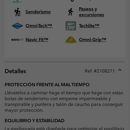
Paseos y
Senderismo
excursiones
Omni-Tech™
Techlite™
Navic Fit™
Omni-Grip™
Detalles
Ref. #
2108271
Expan
or
PROTECCIÓN FRENTE AL MAL TIEMPO
collap
Llévatelos a caminar haga el tiempo que haga con estas
sectio
botas de senderismo con empeine impermeable y
transpirable y puntera y talón de caucho para conseguir
mayor protección.
EQUILIBRIO Y ESTABILIDAD
La mediasuela está diseñada para optimizar el equilibrio