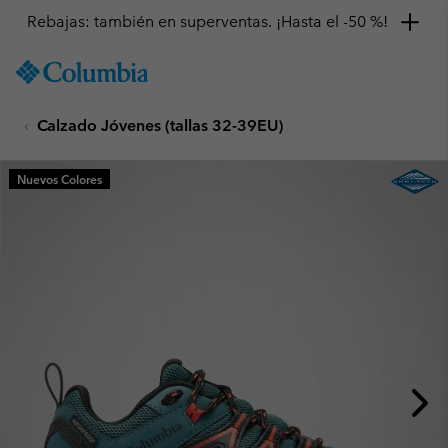
Rebajas: también en superventas. ¡Hasta el -50 %!
SKIP
Columbia
TO
Sportswear
CONTENT
Calzado Jóvenes (tallas 32-39EU)
SKIP
TO
MAIN
Nuevos Colores
NAV
SKIP
TO
SEARCH