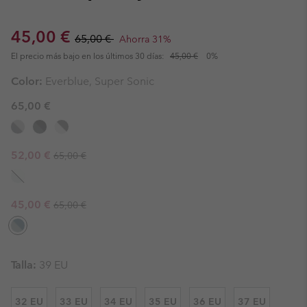
Sale price:
Regular price:
45,00 €
65,00 €
Ahorra 31%
El precio más bajo en los últimos 30 días:
45,00 €
0%
Color:
Everblue, Super Sonic
65,00 €
Regular price:
Sale price:
52,00 €
65,00 €
Regular price:
Sale price:
45,00 €
65,00 €
Talla:
39 EU
32 EU
33 EU
34 EU
35 EU
36 EU
37 EU