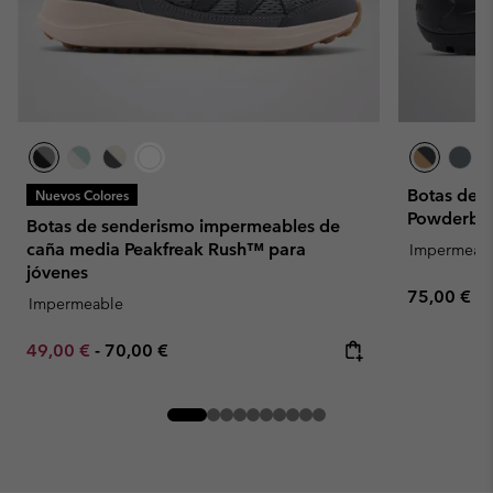
Botas de 
Nuevos Colores
Powderbug
Botas de senderismo impermeables de
caña media Peakfreak Rush™ para
Impermeab
jóvenes
Regular pr
75,00 €
Impermeable
Minimum sale price:
Maximum price:
49,00 €
-
70,00 €