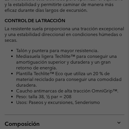
y la estabilidad y permitirte caminar de manera más
eficaz durante días largos de excursión.
CONTROL DE LA TRACCIÓN
La resistente suela proporciona una tracción excepcional
y una estabilidad direccional en condiciones húmedas o
secas.
Talón y puntera para mayor resistencia.
Mediasuela ligera Techlite™ para conseguir una
amortiguación superior y duradera y un gran
retorno de energía.
Plantilla Techlite™ Eco que utiliza un 20 % de
material reciclado para conseguir una comodidad
duradera.
Caucho antimarcas de alta tracción OmniGrip™.
Peso: talla 38, ½ par = 208
Usos: Paseos y excursiones, Senderismo
Composición
Expan