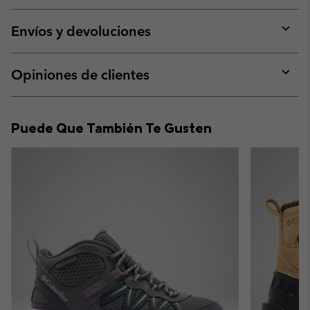
or
collap
Envíos y devoluciones
sectio
Expan
or
collap
Opiniones de clientes
sectio
Expan
or
collap
Puede Que También Te Gusten
sectio