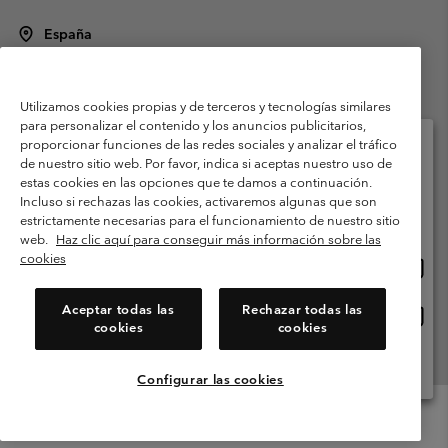
España
©
2026
Columbia Sportswear Spain S.L.U. Avenida del Doctor Arce, 14,
28002 Madrid, España. Todos los derechos reservados.
Utilizamos cookies propias y de terceros y tecnologías similares
Condiciones de uso
Terminos de Venta
Garantía
para personalizar el contenido y los anuncios publicitarios,
Política de Privacidad
proporcionar funciones de las redes sociales y analizar el tráfico
de nuestro sitio web. Por favor, indica si aceptas nuestro uso de
Términos y condiciones del programa de miembros
estas cookies en las opciones que te damos a continuación.
Selecciona tu país e idioma envío
Incluso si rechazas las cookies, activaremos algunas que son
Términos De Uso Del Contenido Generado Por Los Usuarios
Compras en línea disponibles
estrictamente necesarias para el funcionamiento de nuestro sitio
Impressum
Cookies
Public CBCR
web.
Haz clic aquí para conseguir más información sobre las
cookies
Comp
United States
en
Servicio al cliente: Lu. - Vi. de 9:00 a 13:00 y de 14:00 a 18:00
(+)34919015933
línea
Aceptar todas las
Rechazar todas las
Comp
España
dispon
cookies
cookies
en
línea
Ver Todos Los Países
dispon
Configurar las cookies
Menu
Buscar
Iniciar
Mini