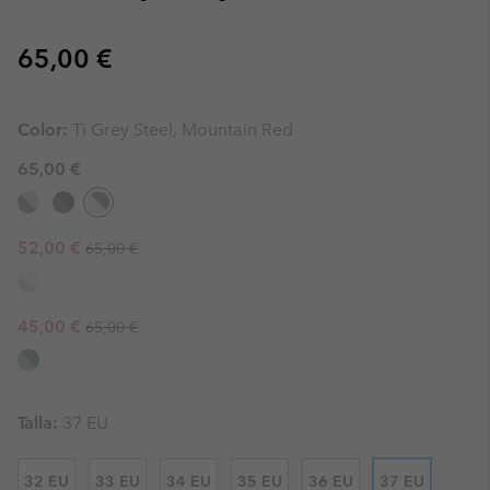
Regular price:
65,00 €
Color:
Ti Grey Steel, Mountain Red
65,00 €
Regular price:
Sale price:
52,00 €
65,00 €
Regular price:
Sale price:
45,00 €
65,00 €
Talla:
37 EU
32 EU
33 EU
34 EU
35 EU
36 EU
37 EU