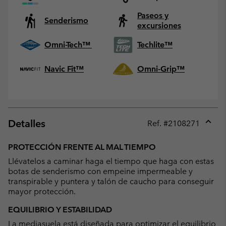
Paseos y
Senderismo
excursiones
Omni-Tech™
Techlite™
Navic Fit™
Omni-Grip™
Detalles
Ref. #
2108271
Expan
or
PROTECCIÓN FRENTE AL MAL TIEMPO
collap
Llévatelos a caminar haga el tiempo que haga con estas
sectio
botas de senderismo con empeine impermeable y
transpirable y puntera y talón de caucho para conseguir
mayor protección.
EQUILIBRIO Y ESTABILIDAD
La mediasuela está diseñada para optimizar el equilibrio