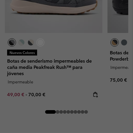
Botas de 
Nuevos Colores
Powderbug
Botas de senderismo impermeables de
caña media Peakfreak Rush™ para
Impermeab
jóvenes
Regular pr
75,00 €
Impermeable
Minimum sale price:
Maximum price:
49,00 €
-
70,00 €