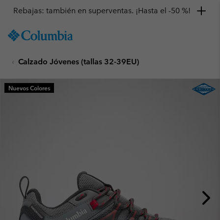
Rebajas: también en superventas. ¡Hasta el -50 %!
SKIP
Columbia
TO
Sportswear
CONTENT
Calzado Jóvenes (tallas 32-39EU)
SKIP
TO
MAIN
Nuevos Colores
NAV
SKIP
TO
SEARCH