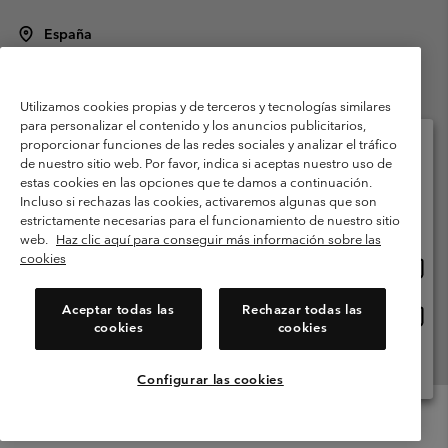
España
©
2026
Columbia Sportswear Spain S.L.U. Avenida del Doctor Arce, 14,
28002 Madrid, España. Todos los derechos reservados.
Utilizamos cookies propias y de terceros y tecnologías similares
Condiciones de uso
Terminos de Venta
Garantía
para personalizar el contenido y los anuncios publicitarios,
Política de Privacidad
proporcionar funciones de las redes sociales y analizar el tráfico
de nuestro sitio web. Por favor, indica si aceptas nuestro uso de
Términos y condiciones del programa de miembros
estas cookies en las opciones que te damos a continuación.
Selecciona tu país e idioma envío
Incluso si rechazas las cookies, activaremos algunas que son
Términos De Uso Del Contenido Generado Por Los Usuarios
Compras en línea disponibles
estrictamente necesarias para el funcionamiento de nuestro sitio
Impressum
Cookies
Public CBCR
web.
Haz clic aquí para conseguir más información sobre las
cookies
Comp
United States
en
Servicio al cliente: Lu. - Vi. de 9:00 a 13:00 y de 14:00 a 18:00
(+)34919015933
línea
Aceptar todas las
Rechazar todas las
Comp
España
dispon
cookies
cookies
en
línea
Ver Todos Los Países
dispon
Configurar las cookies
Menu
Buscar
Iniciar
Mini