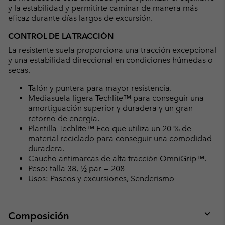
y la estabilidad y permitirte caminar de manera más
eficaz durante días largos de excursión.
CONTROL DE LA TRACCIÓN
La resistente suela proporciona una tracción excepcional
y una estabilidad direccional en condiciones húmedas o
secas.
Talón y puntera para mayor resistencia.
Mediasuela ligera Techlite™ para conseguir una
amortiguación superior y duradera y un gran
retorno de energía.
Plantilla Techlite™ Eco que utiliza un 20 % de
material reciclado para conseguir una comodidad
duradera.
Caucho antimarcas de alta tracción OmniGrip™.
Peso: talla 38, ½ par = 208
Usos: Paseos y excursiones, Senderismo
Composición
Expan