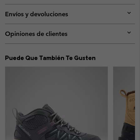
or
collap
Envíos y devoluciones
sectio
Expan
or
collap
Opiniones de clientes
sectio
Expan
or
collap
Puede Que También Te Gusten
sectio