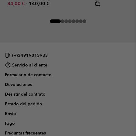
Minimum sale price:
Maximum price:
84,00 €
-
140,00 €
(+)34919015933
Servicio al cliente
Formulario de contacto
Devoluciones
Desistir del contrato
Estado del pedido
Envío
Pago
Preguntas frecuentes