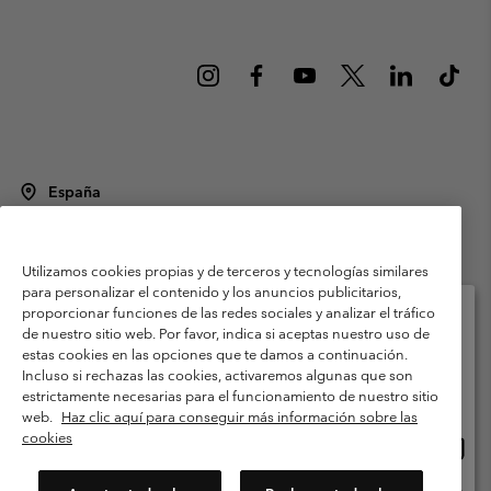
España
©
2026
Columbia Sportswear Spain S.L.U. Avenida del Doctor Arce, 14,
28002 Madrid, España. Todos los derechos reservados.
Utilizamos cookies propias y de terceros y tecnologías similares
Condiciones de uso
Terminos de Venta
Garantía
para personalizar el contenido y los anuncios publicitarios,
Política de Privacidad
proporcionar funciones de las redes sociales y analizar el tráfico
de nuestro sitio web. Por favor, indica si aceptas nuestro uso de
Términos y condiciones del programa de miembros
estas cookies en las opciones que te damos a continuación.
Selecciona tu país e idioma envío
Incluso si rechazas las cookies, activaremos algunas que son
Términos De Uso Del Contenido Generado Por Los Usuarios
Compras en línea disponibles
estrictamente necesarias para el funcionamiento de nuestro sitio
Impressum
Cookies
Public CBCR
web.
Haz clic aquí para conseguir más información sobre las
cookies
Comp
United States
en
Servicio al cliente: Lu. - Vi. de 9:00 a 13:00 y de 14:00 a 18:00
(+)34919015933
línea