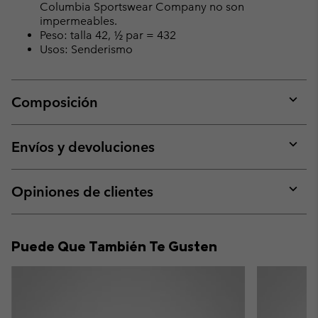
Columbia Sportswear Company no son
impermeables.
Peso: talla 42, ½ par = 432
Usos: Senderismo
Composición
Expan
or
collap
Envíos y devoluciones
sectio
Expan
or
collap
Opiniones de clientes
sectio
Expan
or
collap
Puede Que También Te Gusten
sectio