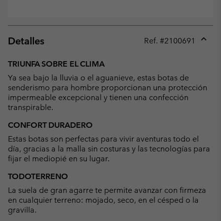
Detalles
Ref. #
2100691
Expan
or
TRIUNFA SOBRE EL CLIMA
collap
Ya sea bajo la lluvia o el aguanieve, estas botas de
sectio
senderismo para hombre proporcionan una protección
impermeable excepcional y tienen una confección
transpirable.
CONFORT DURADERO
Estas botas son perfectas para vivir aventuras todo el
día, gracias a la malla sin costuras y las tecnologías para
fijar el mediopié en su lugar.
TODOTERRENO
La suela de gran agarre te permite avanzar con firmeza
en cualquier terreno: mojado, seco, en el césped o la
gravilla.