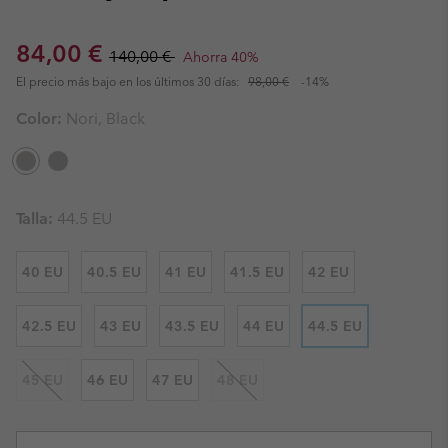
Sale price:
Regular price:
84,00 €
140,00 €
Ahorra 40%
El precio más bajo en los últimos 30 días:
98,00 €
-14%
Color:
Nori, Black
Talla:
44.5 EU
40 EU
40.5 EU
41 EU
41.5 EU
42 EU
42.5 EU
43 EU
43.5 EU
44 EU
44.5 EU
45 EU
46 EU
47 EU
48 EU