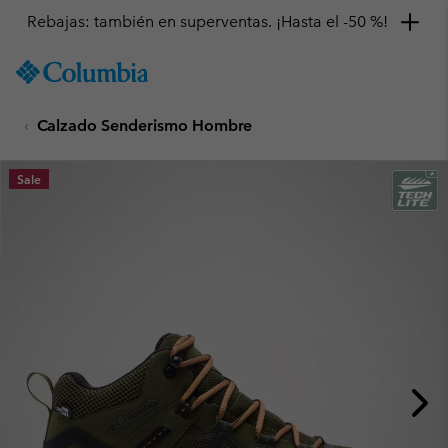
Rebajas: también en superventas. ¡Hasta el -50 %!
SKIP
Columbia
TO
Sportswear
CONTENT
Calzado Senderismo Hombre
SKIP
TO
MAIN
Sale
NAV
SKIP
TO
SEARCH