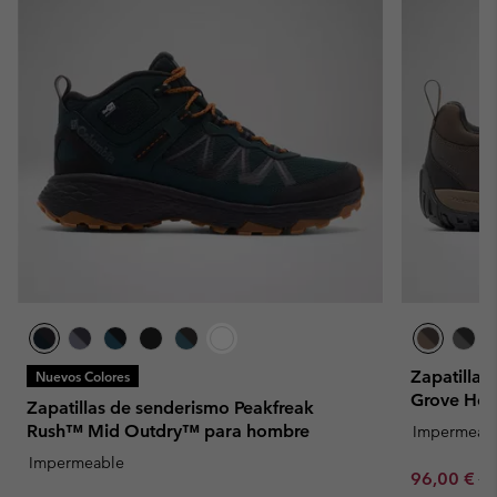
Zapatilla
Nuevos Colores
Grove Hei
Zapatillas de senderismo Peakfreak
Rush™ Mid Outdry™ para hombre
Impermeab
Impermeable
Sale price:
Re
96,00 €
12