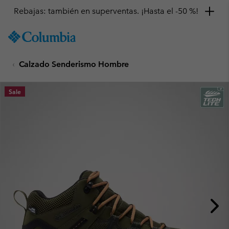
Rebajas: también en superventas. ¡Hasta el -50 %!
SKIP
Columbia
TO
Sportswear
CONTENT
Calzado Senderismo Hombre
SKIP
TO
MAIN
Sale
NAV
SKIP
TO
SEARCH