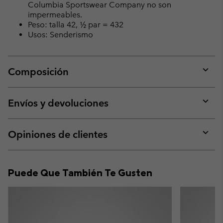
Columbia Sportswear Company no son
impermeables.
Peso: talla 42, ½ par = 432
Usos: Senderismo
Composición
Expan
or
collap
Envíos y devoluciones
sectio
Expan
or
collap
Opiniones de clientes
sectio
Expan
or
collap
Puede Que También Te Gusten
sectio