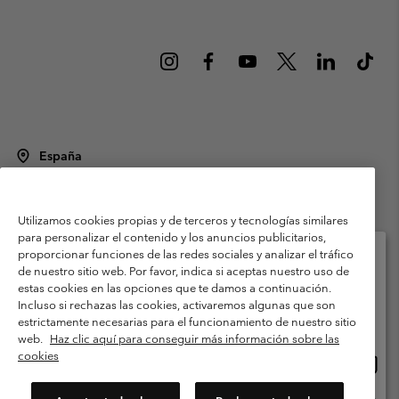
España
©
2026
Columbia Sportswear Spain S.L.U. Avenida del Doctor Arce, 14,
28002 Madrid, España. Todos los derechos reservados.
Utilizamos cookies propias y de terceros y tecnologías similares
Condiciones de uso
Terminos de Venta
Garantía
para personalizar el contenido y los anuncios publicitarios,
Política de Privacidad
proporcionar funciones de las redes sociales y analizar el tráfico
de nuestro sitio web. Por favor, indica si aceptas nuestro uso de
Términos y condiciones del programa de miembros
estas cookies en las opciones que te damos a continuación.
Selecciona tu país e idioma envío
Incluso si rechazas las cookies, activaremos algunas que son
Términos De Uso Del Contenido Generado Por Los Usuarios
Compras en línea disponibles
estrictamente necesarias para el funcionamiento de nuestro sitio
Impressum
Cookies
Public CBCR
web.
Haz clic aquí para conseguir más información sobre las
cookies
Comp
United States
en
Servicio al cliente: Lu. - Vi. de 9:00 a 13:00 y de 14:00 a 18:00
(+)34919015933
línea