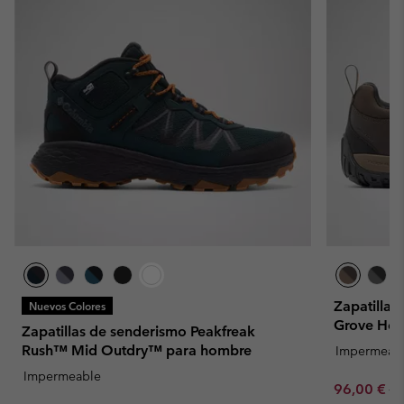
Zapatilla
Nuevos Colores
Grove Hei
Zapatillas de senderismo Peakfreak
Rush™ Mid Outdry™ para hombre
Impermeab
Impermeable
Sale price:
Re
96,00 €
12