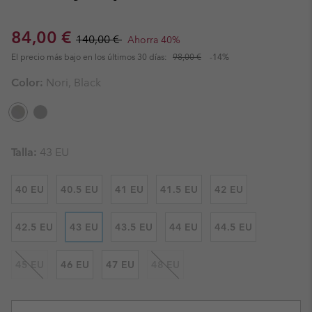
Sale price:
Regular price:
84,00 €
140,00 €
Ahorra 40%
El precio más bajo en los últimos 30 días:
98,00 €
-14%
Color:
Nori, Black
Talla:
43 EU
40 EU
40.5 EU
41 EU
41.5 EU
42 EU
42.5 EU
43 EU
43.5 EU
44 EU
44.5 EU
45 EU
46 EU
47 EU
48 EU