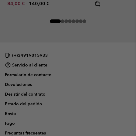
Minimum sale price:
Maximum price:
84,00 €
-
140,00 €
(+)34919015933
Servicio al cliente
Formulario de contacto
Devoluciones
Desistir del contrato
Estado del pedido
Envío
Pago
Preguntas frecuentes