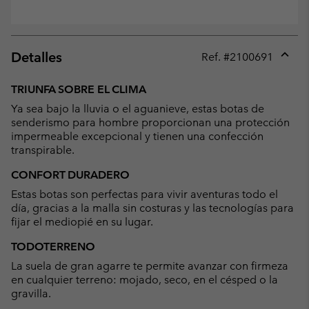
Detalles
Ref. #
2100691
Expan
or
TRIUNFA SOBRE EL CLIMA
collap
Ya sea bajo la lluvia o el aguanieve, estas botas de
sectio
senderismo para hombre proporcionan una protección
impermeable excepcional y tienen una confección
transpirable.
CONFORT DURADERO
Estas botas son perfectas para vivir aventuras todo el
día, gracias a la malla sin costuras y las tecnologías para
fijar el mediopié en su lugar.
TODOTERRENO
La suela de gran agarre te permite avanzar con firmeza
en cualquier terreno: mojado, seco, en el césped o la
gravilla.