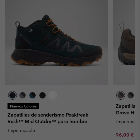
Zapatilla
Nuevos Colores
Grove Hei
Zapatillas de senderismo Peakfreak
Rush™ Mid Outdry™ para hombre
Impermeab
Impermeable
Sale price:
Re
96,00 €
12