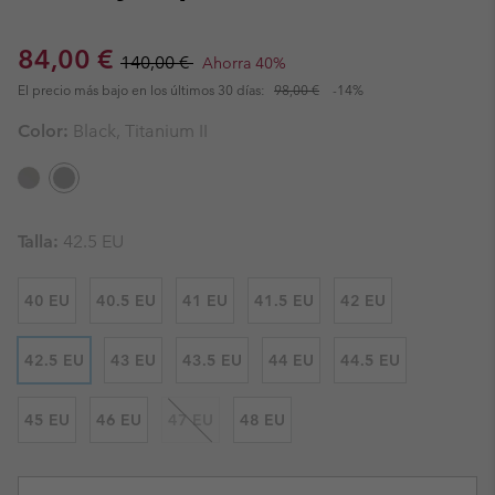
Sale price:
Regular price:
84,00 €
140,00 €
Ahorra 40%
El precio más bajo en los últimos 30 días:
98,00 €
-14%
Color:
Black, Titanium II
Talla:
42.5 EU
40 EU
40.5 EU
41 EU
41.5 EU
42 EU
42.5 EU
43 EU
43.5 EU
44 EU
44.5 EU
45 EU
46 EU
47 EU
48 EU