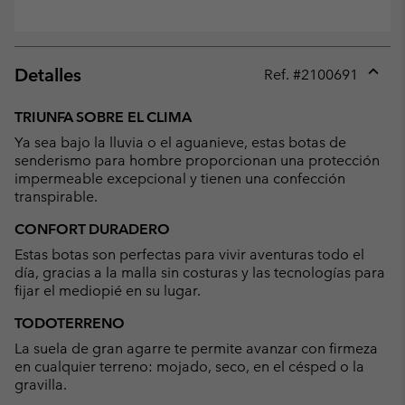
Detalles
Ref. #
2100691
Expan
or
TRIUNFA SOBRE EL CLIMA
collap
Ya sea bajo la lluvia o el aguanieve, estas botas de
sectio
senderismo para hombre proporcionan una protección
impermeable excepcional y tienen una confección
transpirable.
CONFORT DURADERO
Estas botas son perfectas para vivir aventuras todo el
día, gracias a la malla sin costuras y las tecnologías para
fijar el mediopié en su lugar.
TODOTERRENO
La suela de gran agarre te permite avanzar con firmeza
en cualquier terreno: mojado, seco, en el césped o la
gravilla.