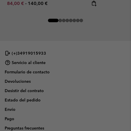
Minimum sale price:
Maximum price:
84,00 €
-
140,00 €
(+)34919015933
Servicio al cliente
Formulario de contacto
Devoluciones
Desistir del contrato
Estado del pedido
Envío
Pago
Preguntas frecuentes