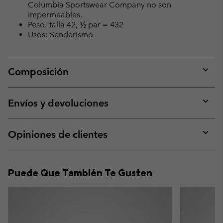
Columbia Sportswear Company no son
impermeables.
Peso: talla 42, ½ par = 432
Usos: Senderismo
Composición
Expan
or
collap
Envíos y devoluciones
sectio
Expan
or
collap
Opiniones de clientes
sectio
Expan
or
collap
Puede Que También Te Gusten
sectio