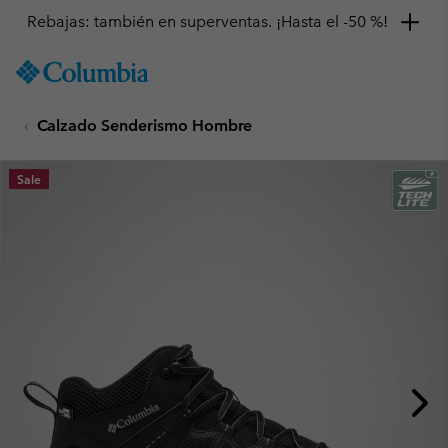
Rebajas: también en superventas. ¡Hasta el -50 %!
SKIP
Columbia
TO
Sportswear
CONTENT
Calzado Senderismo Hombre
SKIP
TO
MAIN
Sale
NAV
SKIP
TO
SEARCH