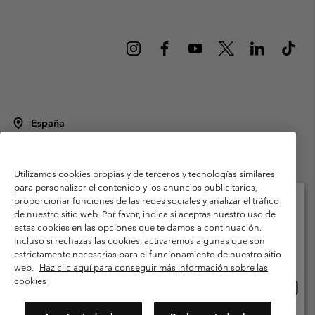
España
©
2026
Columbia Sportswear Spain S.L.U. Avenida del Doctor Arce, 14,
28002 Madrid, España. Todos los derechos reservados.
Utilizamos cookies propias y de terceros y tecnologías similares
Condiciones de uso
Terminos de Venta
Garantía
para personalizar el contenido y los anuncios publicitarios,
Política de Privacidad
proporcionar funciones de las redes sociales y analizar el tráfico
de nuestro sitio web. Por favor, indica si aceptas nuestro uso de
Términos y condiciones del programa de miembros
estas cookies en las opciones que te damos a continuación.
Selecciona tu país e idioma envío
Incluso si rechazas las cookies, activaremos algunas que son
Términos De Uso Del Contenido Generado Por Los Usuarios
Compras en línea disponibles
estrictamente necesarias para el funcionamiento de nuestro sitio
Impressum
Cookies
Public CBCR
web.
Haz clic aquí para conseguir más información sobre las
cookies
Comp
United States
en
Servicio al cliente: Lu. - Vi. de 9:00 a 13:00 y de 14:00 a 18:00
(+)34919015933
línea