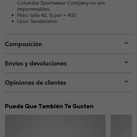
Columbia Sportswear Company no son
impermeables.
Peso: talla 42, ½ par = 432
Usos: Senderismo
Composición
Expan
or
collap
Envíos y devoluciones
sectio
Expan
or
collap
Opiniones de clientes
sectio
Expan
or
collap
Puede Que También Te Gusten
sectio