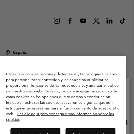
España
©
2026
Columbia Sportswear Spain S.L.U. Avenida del Doctor Arce, 14,
28002 Madrid, España. Todos los derechos reservados.
Utilizamos cookies propias y de terceros y tecnologías similares
Condiciones de uso
Terminos de Venta
Garantía
para personalizar el contenido y los anuncios publicitarios,
Política de Privacidad
proporcionar funciones de las redes sociales y analizar el tráfico
de nuestro sitio web. Por favor, indica si aceptas nuestro uso de
Términos y condiciones del programa de miembros
estas cookies en las opciones que te damos a continuación.
Selecciona tu país e idioma envío
Incluso si rechazas las cookies, activaremos algunas que son
Términos De Uso Del Contenido Generado Por Los Usuarios
Compras en línea disponibles
estrictamente necesarias para el funcionamiento de nuestro sitio
Impressum
Cookies
Public CBCR
web.
Haz clic aquí para conseguir más información sobre las
cookies
Comp
United States
en
Servicio al cliente: Lu. - Vi. de 9:00 a 13:00 y de 14:00 a 18:00
(+)34919015933
línea