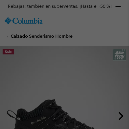
Rebajas: también en superventas. ¡Hasta el -50 %!
SKIP
Columbia
TO
Sportswear
CONTENT
Calzado Senderismo Hombre
SKIP
TO
MAIN
Sale
NAV
SKIP
TO
SEARCH