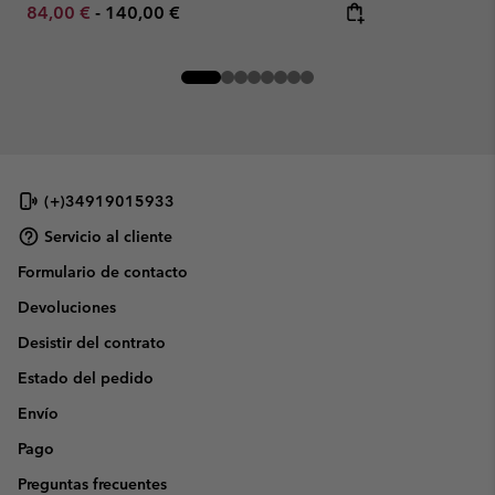
Minimum sale price:
Maximum price:
84,00 €
-
140,00 €
(+)34919015933
Servicio al cliente
Formulario de contacto
Devoluciones
Desistir del contrato
Estado del pedido
Envío
Pago
Preguntas frecuentes