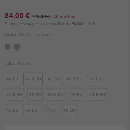
Sale price:
Regular price:
84,00 €
140,00 €
Ahorra 40%
El precio más bajo en los últimos 30 días:
98,00 €
-14%
Color:
Black, Titanium II
Talla:
40.5 EU
40 EU
40.5 EU
41 EU
41.5 EU
42 EU
42.5 EU
43 EU
43.5 EU
44 EU
44.5 EU
45 EU
46 EU
47 EU
48 EU