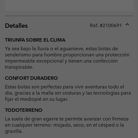
Detalles
Ref. #
2100691
Expan
or
TRIUNFA SOBRE EL CLIMA
collap
Ya sea bajo la lluvia o el aguanieve, estas botas de
sectio
senderismo para hombre proporcionan una protección
impermeable excepcional y tienen una confección
transpirable.
CONFORT DURADERO
Estas botas son perfectas para vivir aventuras todo el
día, gracias a la malla sin costuras y las tecnologías para
fijar el mediopié en su lugar.
TODOTERRENO
La suela de gran agarre te permite avanzar con firmeza
en cualquier terreno: mojado, seco, en el césped o la
gravilla.