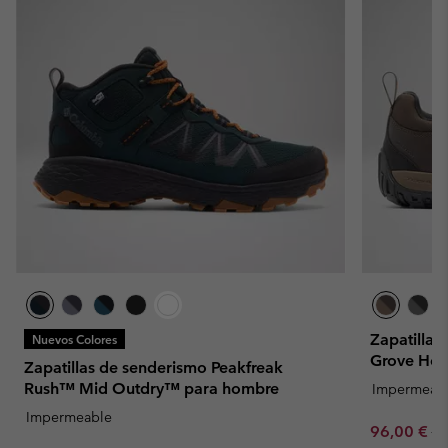
Zapatilla
Nuevos Colores
Grove Hei
Zapatillas de senderismo Peakfreak
Rush™ Mid Outdry™ para hombre
Impermeab
Impermeable
Sale price:
Re
96,00 €
12