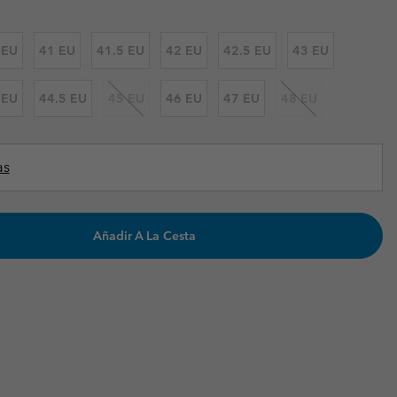
Invierno & de Esquí
Invierno & de Esquí
Guía De Artícolos Impermeables
Guía De Artícolos Impermeables
 EU
41 EU
41.5 EU
42 EU
42.5 EU
43 EU
as grandes
 para mujer
 EU
44.5 EU
45 EU
46 EU
47 EU
48 EU
s para hombre
as
Añadir A La Cesta