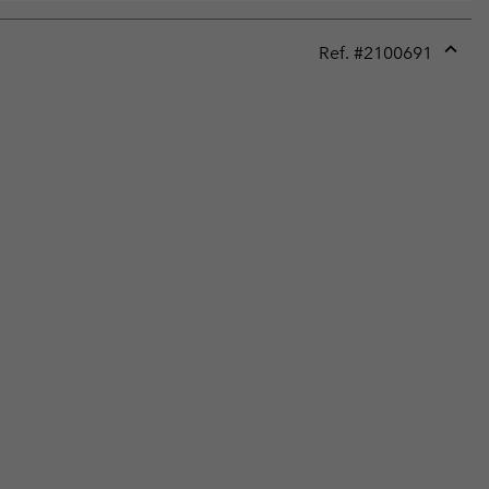
Ref. #
2100691
Expan
or
collap
sectio