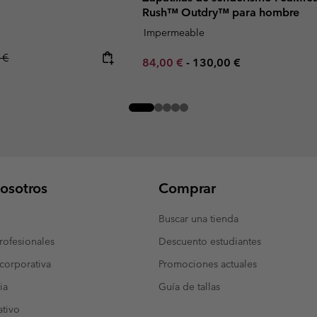
e
Rush™ Outdry™ para hombre
Impermeable
r price:
 €
Minimum sale price:
Maximum price:
84,00 €
-
130,00 €
osotros
Comprar
Buscar una tienda
ofesionales
Descuento estudiantes
corporativa
Promociones actuales
ia
Guía de tallas
tivo