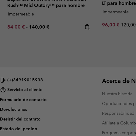
LT para hombr
Rush™ Mid Outdry™ para hombre
Impermeable
Impermeable
Sale price:
Regula
96,00 €
120,00
Minimum sale price:
Maximum price:
84,00 €
-
140,00 €
Acerca de N
(+)34919015933
Servicio al cliente
Nuestra historia
Formulario de contacto
Oportunidades pr
Devoluciones
Responsabilidad 
Desistir del contrato
Afíliate a Columb
Estado del pedido
Programa corpora