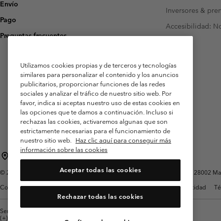
Envío
Inversores & pre
Pago
Accesibilidad: N
Preguntas frecuentes
Utilizamos cookies propias y de terceros y tecnologías
similares para personalizar el contenido y los anuncios
publicitarios, proporcionar funciones de las redes
sociales y analizar el tráfico de nuestro sitio web. Por
favor, indica si aceptas nuestro uso de estas cookies en
las opciones que te damos a continuación. Incluso si
rechazas las cookies, activaremos algunas que son
estrictamente necesarias para el funcionamiento de
nuestro sitio web.
Haz clic aquí para conseguir más
información sobre las cookies
España
Aceptar todas las cookies
©
2026
Columbia Sportswear Spain S.L.U. Avenida del Doctor Arce, 14, 28002 Mad
Condiciones de uso
Terminos de Venta
Garantía
Política de Privacidad
Té
Rechazar todas las cookies
Servicio al cliente: Lu. - Vi. de 9:00 a 13:00 y de 14:00 a 18:00
(+)34919015933