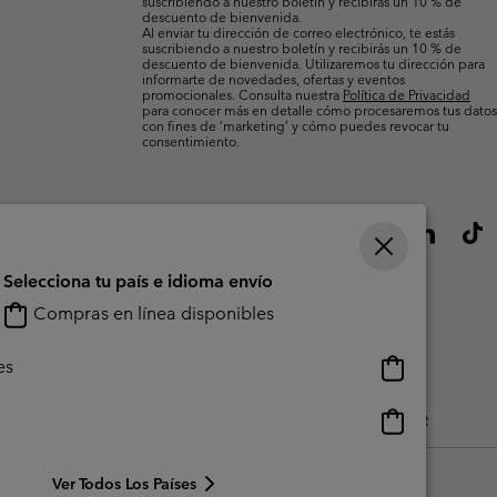
suscribiendo a nuestro boletín y recibirás un 10 % de
descuento de bienvenida.
Al enviar tu dirección de correo electrónico, te estás
suscribiendo a nuestro boletín y recibirás un 10 % de
descuento de bienvenida. Utilizaremos tu dirección para
informarte de novedades, ofertas y eventos
promocionales. Consulta nuestra
Política de Privacidad
para conocer más en detalle cómo procesaremos tus datos
con fines de ’marketing’ y cómo puedes revocar tu
consentimiento.
Selecciona tu país e idioma envío
Compras en línea disponibles
Compras
es
en
línea
Compras
do Generado Por Los Usuarios
Impressum
Cookies
Public CBCR
disponibles
en
línea
Ver Todos Los Países
disponibles