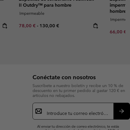
II Outdry™ para hombre
impermea
hombre
Impermeable
Impermea
Minimum sale price:
Maximum price:
78,00 €
-
130,00 €
Minimum s
66,00 €
Conéctate con nosotros
Suscríbete a nuestro boletín y recibe un 10 % de
descuento en tu primer pedido al gastar 120 € en
artículos no rebajados.
Suscripción
de
correo
Susc
electrónico
Al enviar tu dirección de correo electrónico, te estás