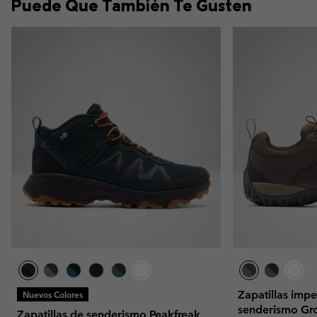
Puede Que También Te Gusten
Zapatillas imp
Nuevos Colores
senderismo Gr
Zapatillas de senderismo Peakfreak