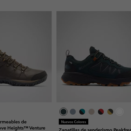
ermeables de
Nuevos Colores
ove Heights™ Venture
Zapatillas de senderismo Peakfre