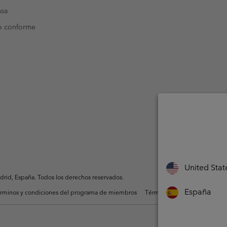
nsa
o conforme
United Stat
rid, España. Todos los derechos reservados.
España
rminos y condiciones del programa de miembros
Términos De Uso Del Conteni