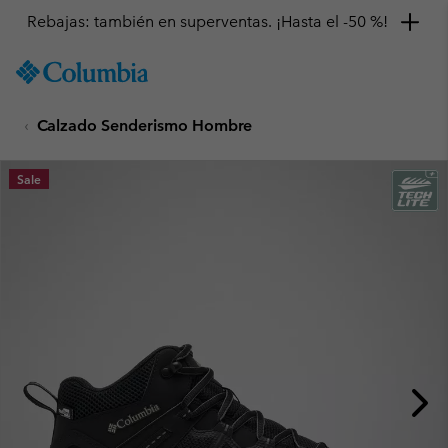
Rebajas: también en superventas. ¡Hasta el -50 %!
SKIP
Columbia
TO
Sportswear
CONTENT
Calzado Senderismo Hombre
SKIP
TO
MAIN
Sale
NAV
SKIP
TO
SEARCH