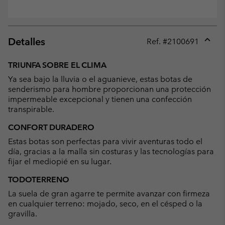
Detalles
Ref. #
2100691
Expan
or
TRIUNFA SOBRE EL CLIMA
collap
Ya sea bajo la lluvia o el aguanieve, estas botas de
sectio
senderismo para hombre proporcionan una protección
impermeable excepcional y tienen una confección
transpirable.
CONFORT DURADERO
Estas botas son perfectas para vivir aventuras todo el
día, gracias a la malla sin costuras y las tecnologías para
fijar el mediopié en su lugar.
TODOTERRENO
La suela de gran agarre te permite avanzar con firmeza
en cualquier terreno: mojado, seco, en el césped o la
gravilla.