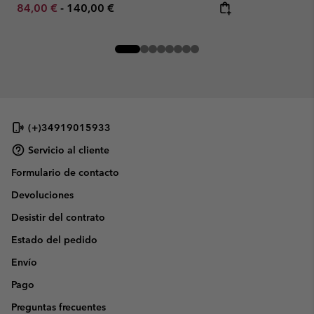
Minimum sale price:
Maximum price:
84,00 €
-
140,00 €
(+)34919015933
Servicio al cliente
Formulario de contacto
Devoluciones
Desistir del contrato
Estado del pedido
Envío
Pago
Preguntas frecuentes