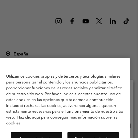
España
©
2026
Columbia Sportswear Spain S.L.U. Avenida del Doctor Arce, 14,
28002 Madrid, España. Todos los derechos reservados.
Utilizamos cookies propias y de terceros y tecnologías similares
Condiciones de uso
Terminos de Venta
Garantía
para personalizar el contenido y los anuncios publicitarios,
Política de Privacidad
proporcionar funciones de las redes sociales y analizar el tráfico
de nuestro sitio web. Por favor, indica si aceptas nuestro uso de
Términos y condiciones del programa de miembros
estas cookies en las opciones que te damos a continuación.
Selecciona tu país e idioma envío
Incluso si rechazas las cookies, activaremos algunas que son
Términos De Uso Del Contenido Generado Por Los Usuarios
Compras en línea disponibles
estrictamente necesarias para el funcionamiento de nuestro sitio
Impressum
Cookies
Public CBCR
web.
Haz clic aquí para conseguir más información sobre las
cookies
Comp
United States
en
Servicio al cliente: Lu. - Vi. de 9:00 a 13:00 y de 14:00 a 18:00
(+)34919015933
línea