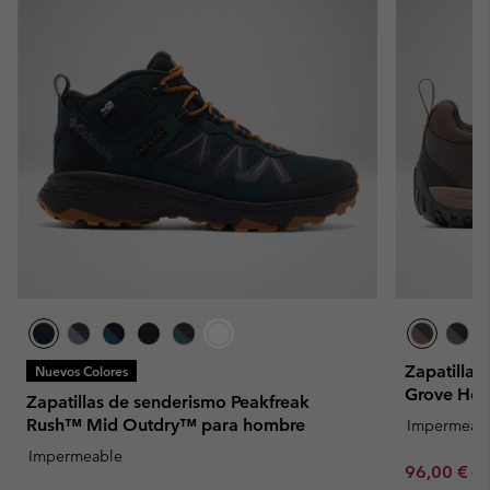
Zapatilla
Nuevos Colores
Grove Hei
Zapatillas de senderismo Peakfreak
Rush™ Mid Outdry™ para hombre
Impermeab
Impermeable
Sale price:
Re
96,00 €
12