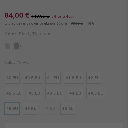
Sale price:
Regular price:
84,00 €
140,00 €
Ahorra 40%
El precio más bajo en los últimos 30 días:
98,00 €
-14%
Color:
Black, Titanium II
Talla:
45 EU
40 EU
40.5 EU
41 EU
41.5 EU
42 EU
42.5 EU
43 EU
43.5 EU
44 EU
44.5 EU
45 EU
46 EU
47 EU
48 EU