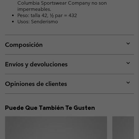
Columbia Sportswear Company no son
impermeables.
Peso: talla 42, ½ par = 432
Usos: Senderismo
Composición
Expan
or
collap
Envíos y devoluciones
sectio
Expan
or
collap
Opiniones de clientes
sectio
Expan
or
collap
Puede Que También Te Gusten
sectio