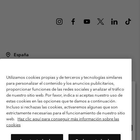
España
©
2026
Columbia Sportswear Spain S.L.U. Avenida del Doctor Arce, 14,
28002 Madrid, España. Todos los derechos reservados.
Utilizamos cookies propias y de terceros y tecnologías similares
Condiciones de uso
Terminos de Venta
Garantía
para personalizar el contenido y los anuncios publicitarios,
Política de Privacidad
proporcionar funciones de las redes sociales y analizar el tráfico
de nuestro sitio web. Por favor, indica si aceptas nuestro uso de
Términos y condiciones del programa de miembros
estas cookies en las opciones que te damos a continuación.
Selecciona tu país e idioma envío
Incluso si rechazas las cookies, activaremos algunas que son
Términos De Uso Del Contenido Generado Por Los Usuarios
Compras en línea disponibles
estrictamente necesarias para el funcionamiento de nuestro sitio
Impressum
Cookies
Public CBCR
web.
Haz clic aquí para conseguir más información sobre las
cookies
Comp
United States
en
Servicio al cliente: Lu. - Vi. de 9:00 a 13:00 y de 14:00 a 18:00
(+)34919015933
línea