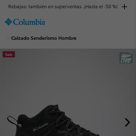
Rebajas: también en superventas. ¡Hasta el -50 %!
SKIP
Columbia
TO
Sportswear
CONTENT
Calzado Senderismo Hombre
SKIP
TO
MAIN
Sale
NAV
SKIP
TO
SEARCH