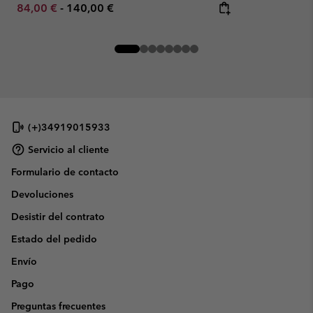
Minimum sale price:
Maximum price:
84,00 €
-
140,00 €
(+)34919015933
Servicio al cliente
Formulario de contacto
Devoluciones
Desistir del contrato
Estado del pedido
Envío
Pago
Preguntas frecuentes