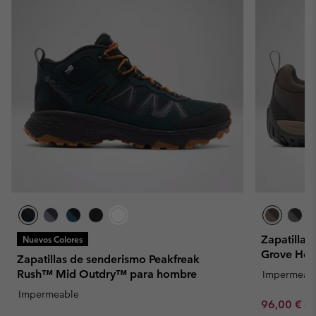
Zapatilla
Nuevos Colores
Grove Hei
Zapatillas de senderismo Peakfreak
Rush™ Mid Outdry™ para hombre
Impermeab
Impermeable
Sale price:
Re
96,00 €
12