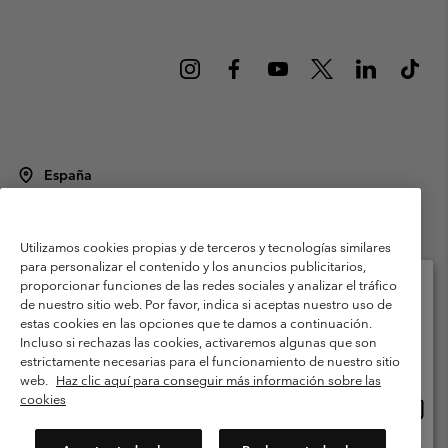
España
©
2026
Columbia Sportswear Spain S.L.U. Avenida del Doctor Arce, 14,
28002 Madrid, España. Todos los derechos reservados.
Utilizamos cookies propias y de terceros y tecnologías similares
Condiciones de uso
Terminos de Venta
Garantía
para personalizar el contenido y los anuncios publicitarios,
Política de Privacidad
proporcionar funciones de las redes sociales y analizar el tráfico
de nuestro sitio web. Por favor, indica si aceptas nuestro uso de
Términos y condiciones del programa de miembros
estas cookies en las opciones que te damos a continuación.
Selecciona tu país e idioma envío
Incluso si rechazas las cookies, activaremos algunas que son
Términos De Uso Del Contenido Generado Por Los Usuarios
Compras en línea disponibles
estrictamente necesarias para el funcionamiento de nuestro sitio
Impressum
Cookies
Public CBCR
web.
Haz clic aquí para conseguir más información sobre las
cookies
Comp
United States
en
Servicio al cliente: Lu. - Vi. de 9:00 a 13:00 y de 14:00 a 18:00
(+)34919015933
línea