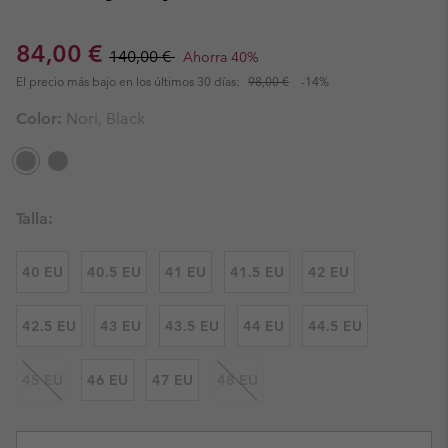
Sale price:
Regular price:
84,00 €
140,00 €
Ahorra 40%
El precio más bajo en los últimos 30 días:
98,00 €
-14%
Color:
Nori, Black
Talla:
40 EU
40.5 EU
41 EU
41.5 EU
42 EU
42.5 EU
43 EU
43.5 EU
44 EU
44.5 EU
45 EU
46 EU
47 EU
48 EU