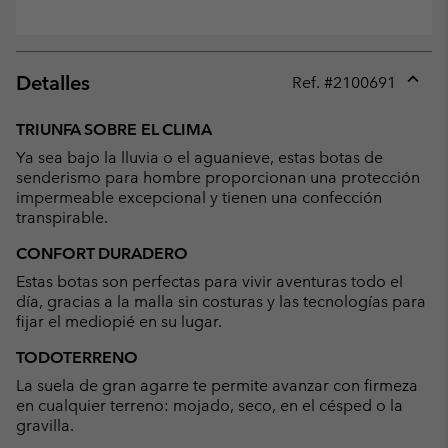
Detalles
Ref. #
2100691
Expan
or
TRIUNFA SOBRE EL CLIMA
collap
Ya sea bajo la lluvia o el aguanieve, estas botas de
sectio
senderismo para hombre proporcionan una protección
impermeable excepcional y tienen una confección
transpirable.
CONFORT DURADERO
Estas botas son perfectas para vivir aventuras todo el
día, gracias a la malla sin costuras y las tecnologías para
fijar el mediopié en su lugar.
TODOTERRENO
La suela de gran agarre te permite avanzar con firmeza
en cualquier terreno: mojado, seco, en el césped o la
gravilla.