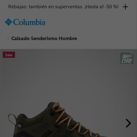
Rebajas: también en superventas. ¡Hasta el -50 %!
SKIP
Columbia
TO
Sportswear
CONTENT
Calzado Senderismo Hombre
SKIP
TO
MAIN
Sale
NAV
SKIP
TO
SEARCH