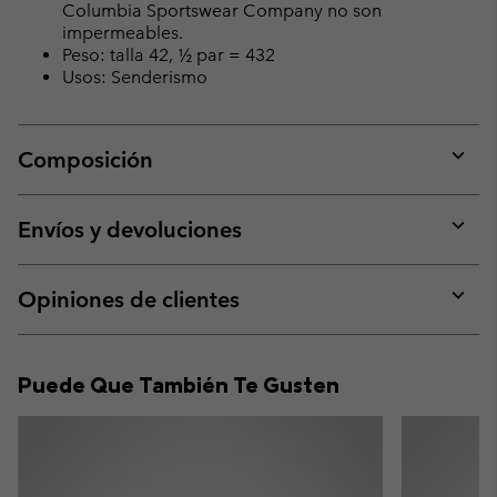
Columbia Sportswear Company no son
impermeables.
Peso: talla 42, ½ par = 432
Usos: Senderismo
Composición
Expan
or
collap
Envíos y devoluciones
sectio
Expan
or
collap
Opiniones de clientes
sectio
Expan
or
collap
Puede Que También Te Gusten
sectio