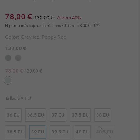
Sale price:
Regular price:
78,00 €
130,00 €
Ahorra 40%
El precio más bajo en los últimos 30 días:
78,00 €
0%
Color:
Grey Ice, Poppy Red
130,00 €
Regular price:
Sale price:
78,00 €
130,00 €
Talla:
39 EU
36 EU
36.5 EU
37 EU
37.5 EU
38 EU
38.5 EU
39 EU
39.5 EU
40 EU
40.5 EU