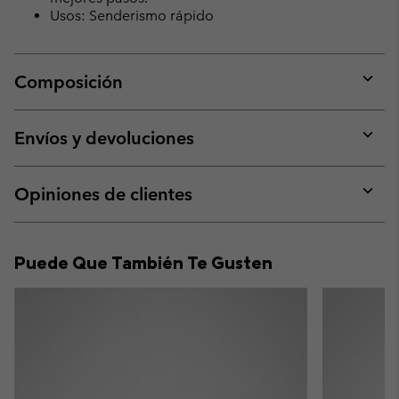
Usos: Senderismo rápido
Composición
Expan
or
collap
Envíos y devoluciones
sectio
Expan
or
collap
Opiniones de clientes
sectio
Expan
or
collap
Puede Que También Te Gusten
sectio