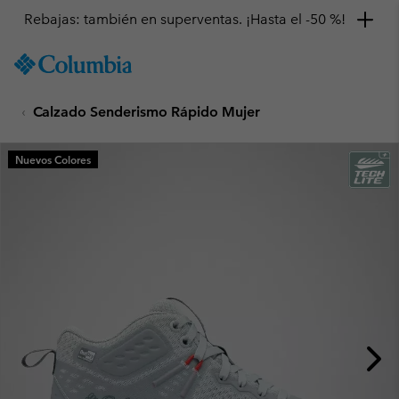
Rebajas: también en superventas. ¡Hasta el -50 %!
SKIP
Columbia
TO
Sportswear
CONTENT
Calzado Senderismo Rápido Mujer
SKIP
TO
MAIN
Nuevos Colores
NAV
SKIP
TO
SEARCH