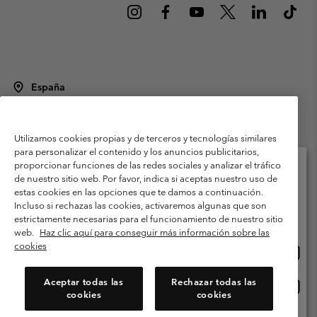
España
©
2026
Columbia Sportswear Spain S.L.U. Avenida del Doctor Arce, 14,
28002 Madrid, España. Todos los derechos reservados.
Utilizamos cookies propias y de terceros y tecnologías similares
Condiciones de uso
Terminos de Venta
Garantía
para personalizar el contenido y los anuncios publicitarios,
Política de Privacidad
proporcionar funciones de las redes sociales y analizar el tráfico
de nuestro sitio web. Por favor, indica si aceptas nuestro uso de
Términos y condiciones del programa de miembros
estas cookies en las opciones que te damos a continuación.
Selecciona tu país e idioma envío
Incluso si rechazas las cookies, activaremos algunas que son
Términos De Uso Del Contenido Generado Por Los Usuarios
Compras en línea disponibles
estrictamente necesarias para el funcionamiento de nuestro sitio
Impressum
Cookies
Public CBCR
web.
Haz clic aquí para conseguir más información sobre las
cookies
Comp
United States
en
Servicio al cliente: Lu. - Vi. de 9:00 a 13:00 y de 14:00 a 18:00
(+)34919015933
línea
Aceptar todas las
Rechazar todas las
Comp
España
dispon
cookies
cookies
en
línea