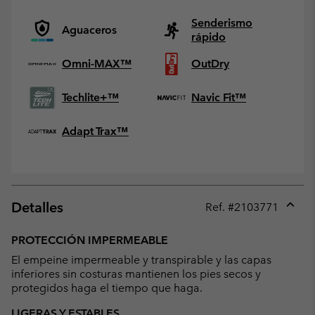
Senderismo
Aguaceros
rápido
Omni-MAX™
OutDry
Techlite+™
Navic Fit™
Adapt Trax™
Detalles
Ref. #
2103771
Expan
or
PROTECCIÓN IMPERMEABLE
collap
El empeine impermeable y transpirable y las capas
sectio
inferiores sin costuras mantienen los pies secos y
protegidos haga el tiempo que haga.
LIGERAS Y ESTABLES