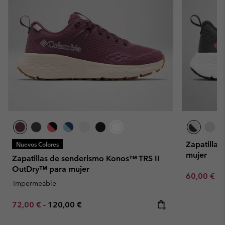
Zapatilla
Nuevos Colores
mujer
Zapatillas de senderismo Konos™ TRS II
OutDry™ para mujer
Minimum sa
60,00 €
-
Impermeable
Minimum sale price:
Maximum price:
72,00 €
-
120,00 €