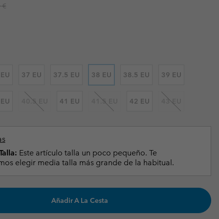
r price:
 €
Invierno & de Esquí
Invierno & de Esquí
Guía De Artícolos Impermeables
Guía De Artícolos Impermeables
as grandes
 para mujer
s para hombre
 EU
37 EU
37.5 EU
38 EU
38.5 EU
39 EU
 EU
40.5 EU
41 EU
41.5 EU
42 EU
43 EU
as
alla:
Este artículo talla un poco pequeño. Te
s elegir media talla más grande de la habitual.
Añadir A La Cesta