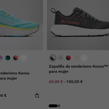
Zapatilla de senderismo Konos™
para mujer
senderismo Konos
para mujer
Minimum sale price:
Maximum price:
60,00 €
-
100,00 €
rice:
mum price:
00 €