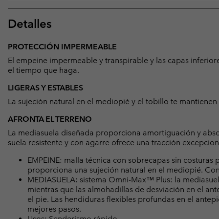
Detalles
PROTECCIÓN IMPERMEABLE
El empeine impermeable y transpirable y las capas inferior
el tiempo que haga.
LIGERAS Y ESTABLES
La sujeción natural en el mediopié y el tobillo te mantienen
AFRONTA EL TERRENO
La mediasuela diseñada proporciona amortiguación y absor
suela resistente y con agarre ofrece una tracción excepci
EMPEINE: malla técnica con sobrecapas sin costuras 
proporciona una sujeción natural en el mediopié. Co
MEDIASUELA: sistema Omni-Max™ Plus: la mediasuela 
mientras que las almohadillas de desviación en el ante
el pie. Las hendiduras flexibles profundas en el ant
mejores pasos.
Usos: Senderismo rápido