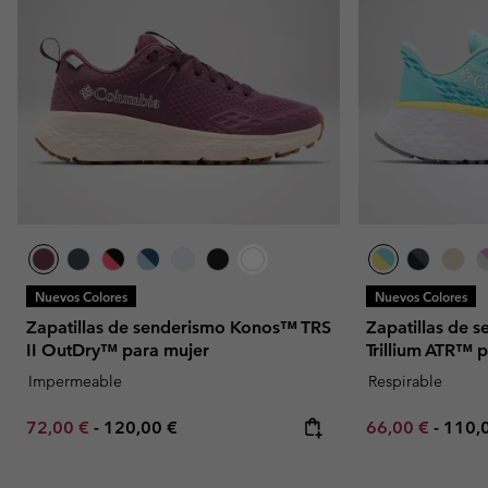
Nuevos Colores
Nuevos Colores
Zapatillas de senderismo Konos™ TRS
Zapatillas de 
II OutDry™ para mujer
Trillium ATR™ 
Impermeable
Respirable
Minimum sale price:
Maximum price:
Minimum sale p
Maxi
72,00 €
-
120,00 €
66,00 €
-
110,