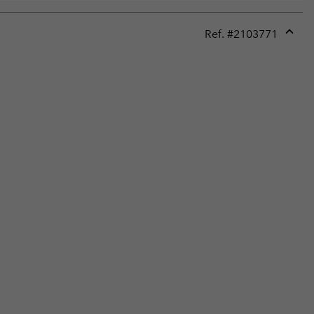
Ref. #
2103771
Expan
or
collap
sectio