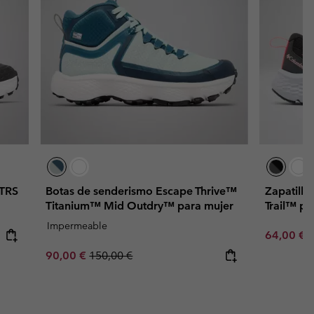
 TRS
Botas de senderismo Escape Thrive™
Zapatilla
Titanium™ Mid Outdry™ para mujer
Trail™ pa
Impermeable
Sale price
R
64,00 €
8
Sale price:
Regular price:
90,00 €
150,00 €