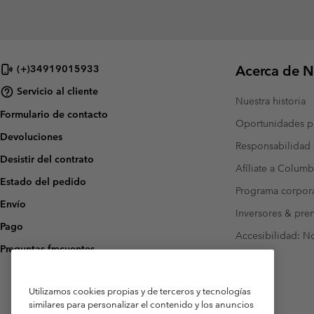
Acerca de N
(+)34919015933
Servicio al cliente
Nuestra historia
Formulario de contacto
Oportunidades pr
Devoluciones
Responsabilidad 
Desistir del contrato
Afíliate a Columb
Estado del pedido
Programa corpora
Envío
Inversores & pre
Pago
Accesibilidad: N
Preguntas frecuentes
Utilizamos cookies propias y de terceros y tecnologías
similares para personalizar el contenido y los anuncios