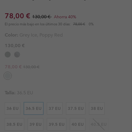
Sale price:
Regular price:
78,00 €
130,00 €
Ahorra 40%
El precio más bajo en los últimos 30 días:
78,00 €
0%
Color:
Grey Ice, Poppy Red
130,00 €
Regular price:
Sale price:
78,00 €
130,00 €
Talla:
36.5 EU
36 EU
36.5 EU
37 EU
37.5 EU
38 EU
38.5 EU
39 EU
39.5 EU
40 EU
40.5 EU