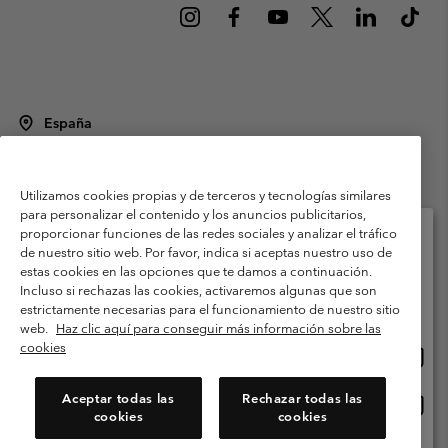
España
©
2026
Columbia Sportswear Spain S.L.U. Avenida del Doctor Arce, 14,
28002 Madrid, España. Todos los derechos reservados.
Utilizamos cookies propias y de terceros y tecnologías similares
Condiciones de uso
Terminos de Venta
Garantía
para personalizar el contenido y los anuncios publicitarios,
Política de Privacidad
proporcionar funciones de las redes sociales y analizar el tráfico
de nuestro sitio web. Por favor, indica si aceptas nuestro uso de
Términos y condiciones del programa de miembros
estas cookies en las opciones que te damos a continuación.
Selecciona tu país e idioma envío
Incluso si rechazas las cookies, activaremos algunas que son
Términos De Uso Del Contenido Generado Por Los Usuarios
Compras en línea disponibles
estrictamente necesarias para el funcionamiento de nuestro sitio
Impressum
Cookies
Public CBCR
web.
Haz clic aquí para conseguir más información sobre las
cookies
Comp
United States
en
Servicio al cliente: Lu. - Vi. de 9:00 a 13:00 y de 14:00 a 18:00
(+)34919015933
línea
Aceptar todas las
Rechazar todas las
Comp
España
dispon
cookies
cookies
en
línea