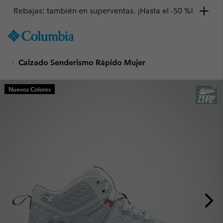
Rebajas: también en superventas. ¡Hasta el -50 %!
SKIP
Columbia
TO
Sportswear
CONTENT
Calzado Senderismo Rápido Mujer
SKIP
TO
MAIN
Nuevos Colores
NAV
SKIP
TO
SEARCH