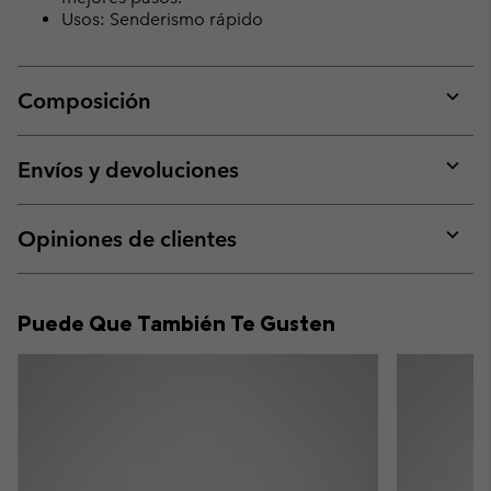
Usos: Senderismo rápido
Composición
Expan
or
collap
Envíos y devoluciones
sectio
Expan
or
collap
Opiniones de clientes
sectio
Expan
or
collap
Puede Que También Te Gusten
sectio