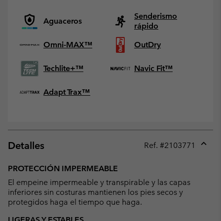
Senderismo
Aguaceros
rápido
Omni-MAX™
OutDry
Techlite+™
Navic Fit™
Adapt Trax™
Detalles
Ref. #
2103771
Expan
or
PROTECCIÓN IMPERMEABLE
collap
El empeine impermeable y transpirable y las capas
sectio
inferiores sin costuras mantienen los pies secos y
protegidos haga el tiempo que haga.
LIGERAS Y ESTABLES