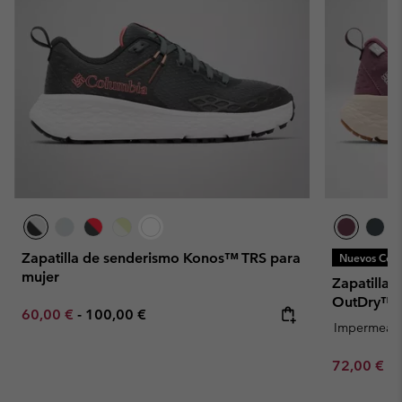
Zapatilla de senderismo Konos™ TRS para
Nuevos Colo
mujer
Zapatillas
OutDry™ p
Minimum sale price:
Maximum price:
60,00 €
-
100,00 €
Impermeab
Minimum sa
72,00 €
-