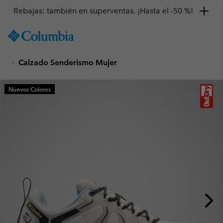
Rebajas: también en superventas. ¡Hasta el -50 %!
SKIP
Columbia
TO
Sportswear
CONTENT
Calzado Senderismo Mujer
SKIP
TO
MAIN
Nuevos Colores
NAV
SKIP
TO
SEARCH