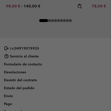
Minimum sale price:
Maximum price:
Minimum sa
98,00 €
-
140,00 €
78,00 €
-
(+)34919015933
Servicio al cliente
Formulario de contacto
Devoluciones
Desistir del contrato
Estado del pedido
Envío
Pago