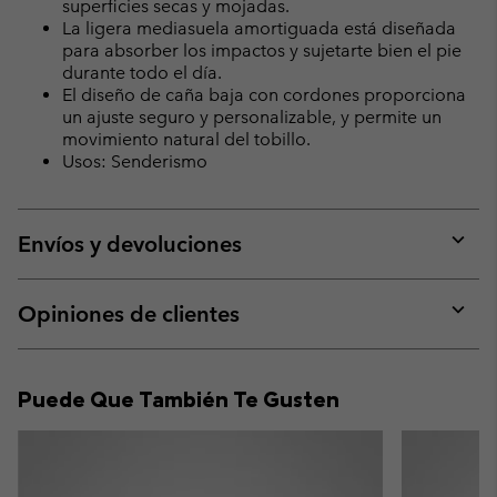
superficies secas y mojadas.
La ligera mediasuela amortiguada está diseñada
para absorber los impactos y sujetarte bien el pie
durante todo el día.
El diseño de caña baja con cordones proporciona
un ajuste seguro y personalizable, y permite un
movimiento natural del tobillo.
Usos: Senderismo
Envíos y devoluciones
Expan
or
collap
Opiniones de clientes
sectio
Expan
or
collap
Puede Que También Te Gusten
sectio