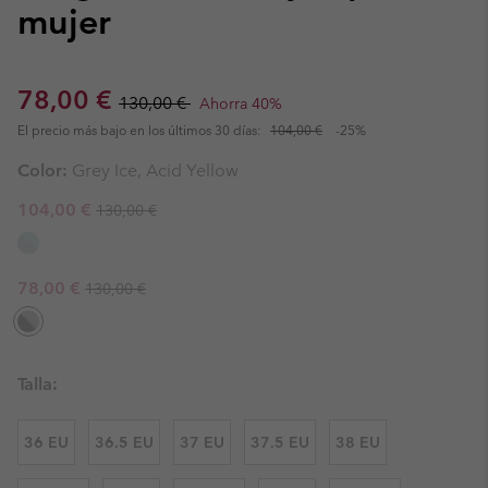
mujer
Sale price:
Regular price:
78,00 €
130,00 €
Ahorra 40%
El precio más bajo en los últimos 30 días:
104,00 €
-25%
Color:
Grey Ice, Acid Yellow
Regular price:
Sale price:
104,00 €
130,00 €
Regular price:
Sale price:
78,00 €
130,00 €
Talla:
36 EU
36.5 EU
37 EU
37.5 EU
38 EU