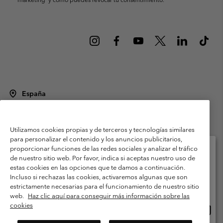
España
©
2026
Columbia Sportswear Spain S.L.U. Avenida del Doctor Arce, 14,
28002 Madrid, España. Todos los derechos reservados.
Utilizamos cookies propias y de terceros y tecnologías similares
Condiciones de uso
Terminos de Venta
Garantía
para personalizar el contenido y los anuncios publicitarios,
Política de Privacidad
proporcionar funciones de las redes sociales y analizar el tráfico
de nuestro sitio web. Por favor, indica si aceptas nuestro uso de
Términos y condiciones del programa de miembros
estas cookies en las opciones que te damos a continuación.
Selecciona tu país e idioma envío
Incluso si rechazas las cookies, activaremos algunas que son
Términos De Uso Del Contenido Generado Por Los Usuarios
Compras en línea disponibles
estrictamente necesarias para el funcionamiento de nuestro sitio
Impressum
Cookies
Public CBCR
web.
Haz clic aquí para conseguir más información sobre las
cookies
Comp
United States
en
Servicio al cliente: Lu. - Vi. de 9:00 a 13:00 y de 14:00 a 18:00