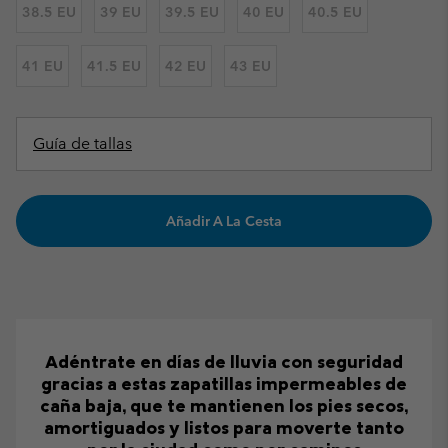
38.5 EU
39 EU
39.5 EU
40 EU
40.5 EU
41 EU
41.5 EU
42 EU
43 EU
Guía de tallas
Añadir A La Cesta
Adéntrate en días de lluvia con seguridad
gracias a estas zapatillas impermeables de
caña baja, que te mantienen los pies secos,
amortiguados y listos para moverte tanto