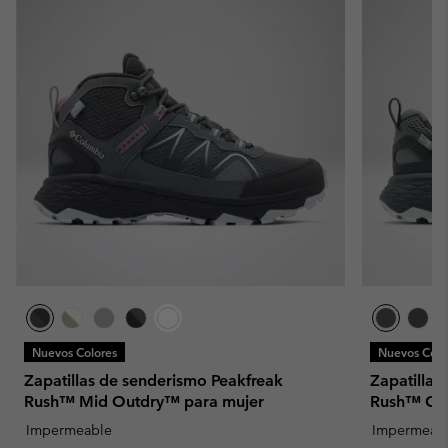
Nuevos Colores
Nuevos Colo
Zapatillas de senderismo Peakfreak
Zapatillas
Rush™ Mid Outdry™ para mujer
Rush™ Out
Impermeable
Impermeab