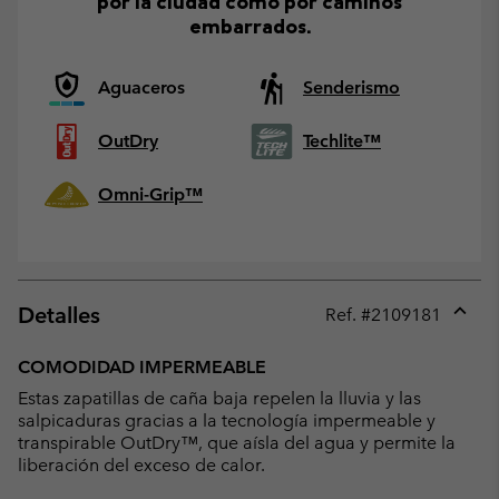
por la ciudad como por caminos
embarrados.
Aguaceros
Senderismo
OutDry
Techlite™
Omni-Grip™
Detalles
Ref. #
2109181
Expan
or
COMODIDAD IMPERMEABLE
collap
Estas zapatillas de caña baja repelen la lluvia y las
sectio
salpicaduras gracias a la tecnología impermeable y
transpirable OutDry™, que aísla del agua y permite la
liberación del exceso de calor.