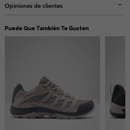
collap
Opiniones de clientes
sectio
Expan
or
collap
Puede Que También Te Gusten
sectio