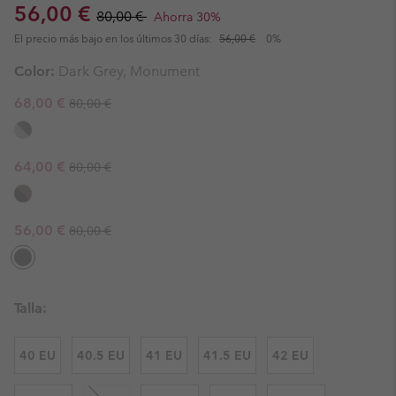
Sale price:
Regular price:
56,00 €
80,00 €
Ahorra 30%
El precio más bajo en los últimos 30 días:
56,00 €
0%
Color:
Dark Grey, Monument
Regular price:
Sale price:
68,00 €
80,00 €
Regular price:
Sale price:
64,00 €
80,00 €
Regular price:
Sale price:
56,00 €
80,00 €
Talla:
40 EU
40.5 EU
41 EU
41.5 EU
42 EU