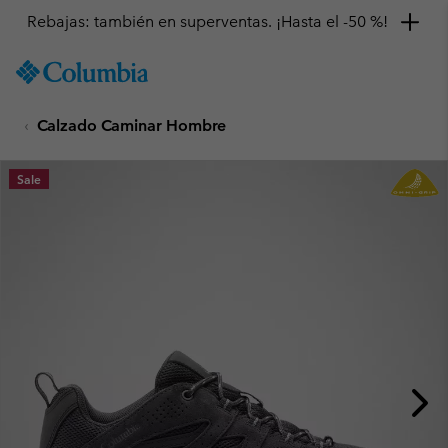
Rebajas: también en superventas. ¡Hasta el -50 %!
SKIP
Columbia
TO
Sportswear
CONTENT
Calzado Caminar Hombre
SKIP
TO
MAIN
Sale
NAV
SKIP
TO
SEARCH