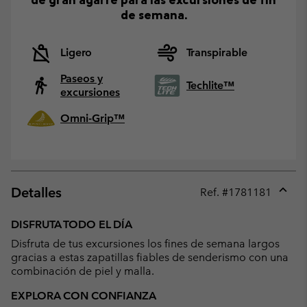
de semana.
Ligero
Transpirable
Paseos y
Techlite™
excursiones
Omni-Grip™
Detalles
Ref. #
1781181
Expan
or
DISFRUTA TODO EL DÍA
collap
Disfruta de tus excursiones los fines de semana largos
sectio
gracias a estas zapatillas fiables de senderismo con una
combinación de piel y malla.
EXPLORA CON CONFIANZA