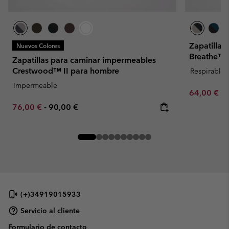
Zapatilla
Nuevos Colores
Breathe™ 
Zapatillas para caminar impermeables
Crestwood™ II para hombre
Respirable
Impermeable
Minimum sa
64,00 €
-
Minimum sale price:
Maximum price:
76,00 €
-
90,00 €
(+)34919015933
Servicio al cliente
Formulario de contacto