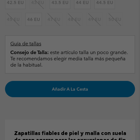
42.5 EU
43 EU
43.5 EU
44 EU
44.5 EU
45 EU
46 EU
47 EU
48 EU
49 EU
50 EU
Guía de tallas
Consejo de Talla:
este artículo talla un poco grande.
Te recomendamos elegir media talla más pequeña
de la habitual.
Añadir A La Cesta
Zapatillas fiables de piel y malla con suela
de gran agarre para las excursiones de fin