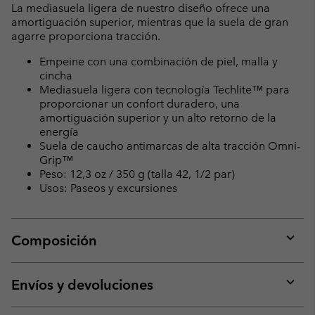
La mediasuela ligera de nuestro diseño ofrece una
amortiguación superior, mientras que la suela de gran
agarre proporciona tracción.
Empeine con una combinación de piel, malla y
cincha
Mediasuela ligera con tecnología Techlite™ para
proporcionar un confort duradero, una
amortiguación superior y un alto retorno de la
energía
Suela de caucho antimarcas de alta tracción Omni-
Grip™
Peso: 12,3 oz / 350 g (talla 42, 1/2 par)
Usos: Paseos y excursiones
Composición
Expan
or
collap
Envíos y devoluciones
sectio
Expan
or