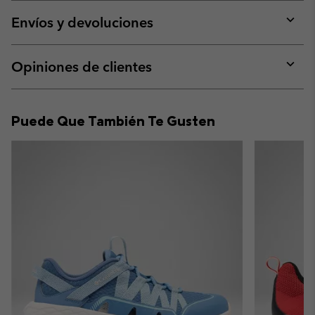
or
collap
Envíos y devoluciones
sectio
Expan
or
collap
Opiniones de clientes
sectio
Expan
or
collap
Puede Que También Te Gusten
sectio