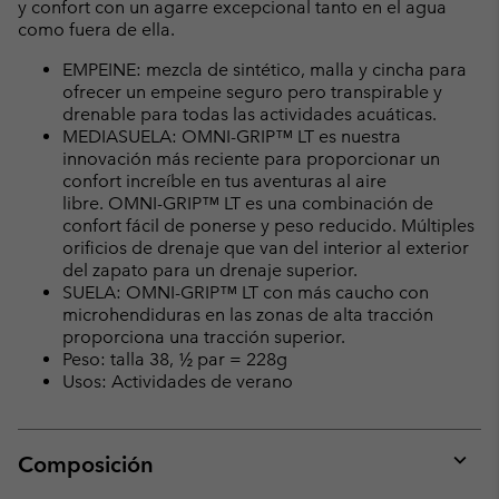
y confort con un agarre excepcional tanto en el agua
como fuera de ella.
EMPEINE: mezcla de sintético, malla y cincha para
ofrecer un empeine seguro pero transpirable y
drenable para todas las actividades acuáticas.
MEDIASUELA: OMNI-GRIP™ LT es nuestra
innovación más reciente para proporcionar un
confort increíble en tus aventuras al aire
libre. OMNI-GRIP™ LT es una combinación de
confort fácil de ponerse y peso reducido. Múltiples
orificios de drenaje que van del interior al exterior
del zapato para un drenaje superior.
SUELA: OMNI-GRIP™ LT con más caucho con
microhendiduras en las zonas de alta tracción
proporciona una tracción superior.
Peso: talla 38, ½ par = 228g
Usos: Actividades de verano
Composición
Expan