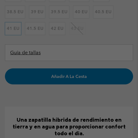
38.5 EU
39 EU
39.5 EU
40 EU
40.5 EU
41 EU
41.5 EU
42 EU
43 EU
Guía de tallas
Añadir A La Cesta
Una zapatilla híbrida de rendimiento en
tierra y en agua para proporcionar confort
todo el día.