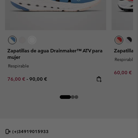
Zapatillas de agua Drainmaker™ ATV para
Zapatillas
mujer
Respirable
Respirable
Sale price:
Re
60,00 €
10
Minimum sale price:
Maximum price:
76,00 €
-
90,00 €
(+)34919015933