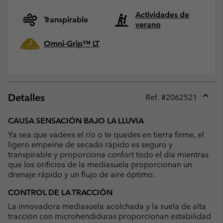
Actividades de
Transpirable
verano
Omni-Grip™ LT
Detalles
Ref. #
2062521
Expan
or
CAUSA SENSACIÓN BAJO LA LLUVIA
collap
Ya sea que vadees el río o te quedes en tierra firme, el
sectio
ligero empeine de secado rápido es seguro y
transpirable y proporciona confort todo el día mientras
que los orificios de la mediasuela proporcionan un
drenaje rápido y un flujo de aire óptimo.
CONTROL DE LA TRACCIÓN
La innovadora mediasuela acolchada y la suela de alta
tracción con microhendiduras proporcionan estabilidad