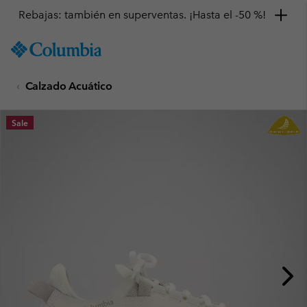
Rebajas: también en superventas. ¡Hasta el -50 %!
SKIP
Columbia
TO
Sportswear
CONTENT
Calzado Acuático
SKIP
TO
MAIN
Sale
NAV
SKIP
TO
SEARCH