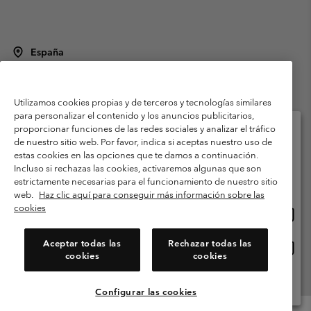
España
©
2026
Columbia Sportswear Spain S.L.U. Avenida del Doctor Arce, 14,
28002 Madrid, España. Todos los derechos reservados.
Utilizamos cookies propias y de terceros y tecnologías similares
Condiciones de uso
Terminos de Venta
Garantía
para personalizar el contenido y los anuncios publicitarios,
Política de Privacidad
proporcionar funciones de las redes sociales y analizar el tráfico
de nuestro sitio web. Por favor, indica si aceptas nuestro uso de
Términos y condiciones del programa de miembros
estas cookies en las opciones que te damos a continuación.
Selecciona tu país e idioma envío
Incluso si rechazas las cookies, activaremos algunas que son
Términos De Uso Del Contenido Generado Por Los Usuarios
Compras en línea disponibles
estrictamente necesarias para el funcionamiento de nuestro sitio
Impressum
Cookies
Public CBCR
web.
Haz clic aquí para conseguir más información sobre las
cookies
Comp
United States
en
Servicio al cliente: Lu. - Vi. de 9:00 a 13:00 y de 14:00 a 18:00
(+)34919015933
línea
Aceptar todas las
Rechazar todas las
Comp
España
dispon
cookies
cookies
en
línea
Ver Todos Los Países
dispon
Configurar las cookies