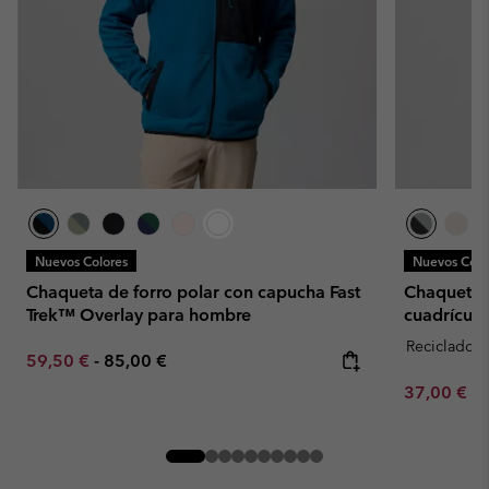
Nuevos Colores
Nuevos Colo
Chaqueta de forro polar con capucha Fast
Chaqueta d
Trek™ Overlay para hombre
cuadrícula
Reciclado
Minimum sale price:
Maximum price:
59,50 €
-
85,00 €
Minimum sa
37,00 €
-