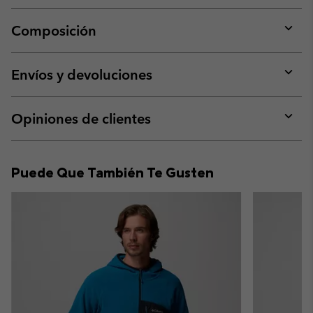
Composición
Expan
or
collap
Envíos y devoluciones
sectio
Expan
or
collap
Opiniones de clientes
sectio
Expan
or
collap
Puede Que También Te Gusten
sectio