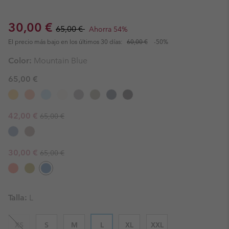
Sale price:
Regular price:
30,00 €
65,00 €
Ahorra 54%
El precio más bajo en los últimos 30 días:
60,00 €
-50%
Color:
Mountain Blue
65,00 €
Regular price:
Sale price:
42,00 €
65,00 €
Regular price:
Sale price:
30,00 €
65,00 €
Talla:
L
XS
S
M
L
XL
XXL