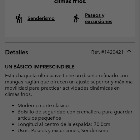
climas fríos.
Paseos y
Senderismo
excursiones
Detalles
Ref. #
1420421
Expan
or
UN BÁSICO IMPRESCINDIBLE
collap
Esta chaqueta ultrasuave tiene un diseño refinado con
sectio
mangas raglán que ofrecen un ajuste superior y máxima
movilidad para practicar actividades dinámicas en
climas fríos.
Moderno corte clásico
Bolsillo de seguridad con cremallera para guardar
artículos pequeños
Longitud al centro de la espalda: 70.0cm
Usos: Paseos y excursiones, Senderismo