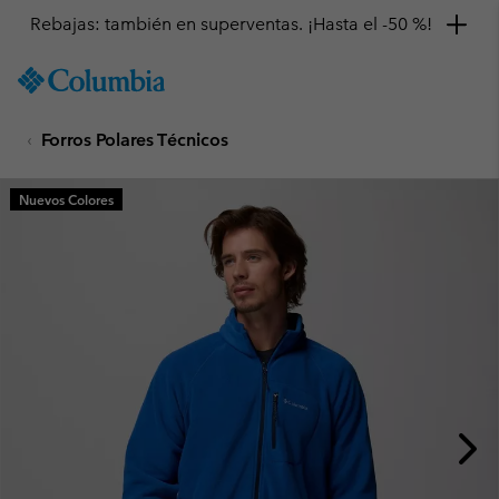
Rebajas: también en superventas. ¡Hasta el -50 %!
SKIP
Columbia
TO
Sportswear
CONTENT
Forros Polares Técnicos
SKIP
TO
MAIN
Nuevos Colores
NAV
SKIP
TO
SEARCH