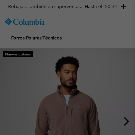
Rebajas: también en superventas. ¡Hasta el -50 %!
SKIP
Columbia
TO
Sportswear
CONTENT
Forros Polares Técnicos
SKIP
TO
MAIN
Nuevos Colores
NAV
SKIP
TO
SEARCH