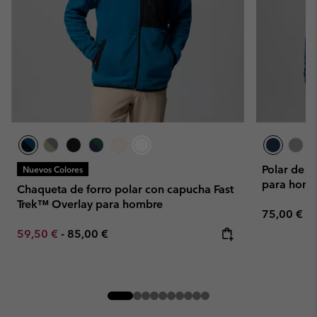
Polar de c
Nuevos Colores
para hombr
Chaqueta de forro polar con capucha Fast
Trek™ Overlay para hombre
Regular pr
75,00 €
Minimum sale price:
Maximum price:
59,50 €
-
85,00 €