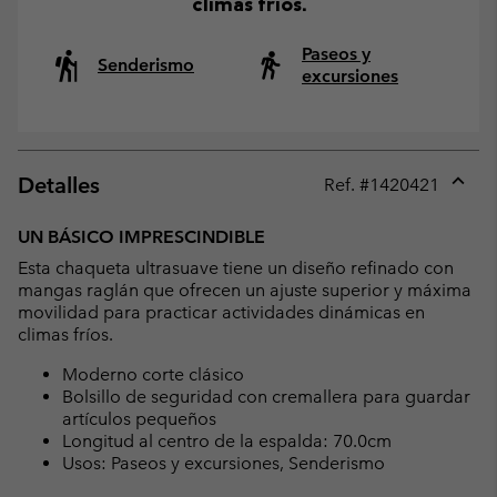
climas fríos.
Paseos y
Senderismo
excursiones
Detalles
Ref. #
1420421
Expan
or
UN BÁSICO IMPRESCINDIBLE
collap
Esta chaqueta ultrasuave tiene un diseño refinado con
sectio
mangas raglán que ofrecen un ajuste superior y máxima
movilidad para practicar actividades dinámicas en
climas fríos.
Moderno corte clásico
Bolsillo de seguridad con cremallera para guardar
artículos pequeños
Longitud al centro de la espalda: 70.0cm
Usos: Paseos y excursiones, Senderismo