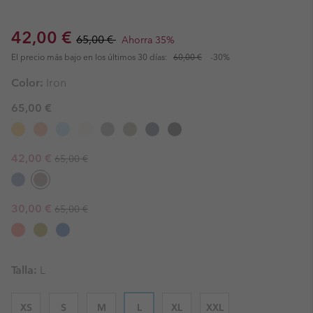
Sale price:
Regular price:
42,00 €
65,00 €
Ahorra 35%
El precio más bajo en los últimos 30 días:
60,00 €
-30%
Color:
Iron
65,00 €
Regular price:
Sale price:
42,00 €
65,00 €
Regular price:
Sale price:
30,00 €
65,00 €
Talla:
L
XS
S
M
L
XL
XXL