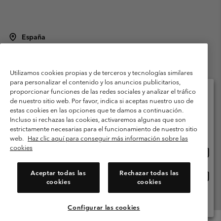
España
©
2026
Columbia Sportswear Spain S.L.U. Avenida del Doctor Arce, 14,
28002 Madrid, España. Todos los derechos reservados.
Utilizamos cookies propias y de terceros y tecnologías similares
Condiciones de uso
Terminos de Venta
Garantía
para personalizar el contenido y los anuncios publicitarios,
Política de Privacidad
proporcionar funciones de las redes sociales y analizar el tráfico
de nuestro sitio web. Por favor, indica si aceptas nuestro uso de
Términos y condiciones del programa de miembros
estas cookies en las opciones que te damos a continuación.
Selecciona tu país e idioma envío
Incluso si rechazas las cookies, activaremos algunas que son
Términos De Uso Del Contenido Generado Por Los Usuarios
Compras en línea disponibles
estrictamente necesarias para el funcionamiento de nuestro sitio
Impressum
Cookies
Public CBCR
web.
Haz clic aquí para conseguir más información sobre las
cookies
Comp
United States
en
Servicio al cliente: Lu. - Vi. de 9:00 a 13:00 y de 14:00 a 18:00
(+)34919015933
línea
Aceptar todas las
Rechazar todas las
Comp
España
dispon
cookies
cookies
en
línea
Ver Todos Los Países
dispon
Configurar las cookies