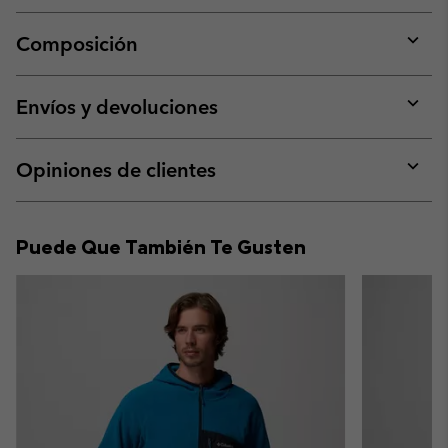
Composición
Expan
or
collap
Envíos y devoluciones
sectio
Expan
or
collap
Opiniones de clientes
sectio
Expan
or
collap
Puede Que También Te Gusten
sectio