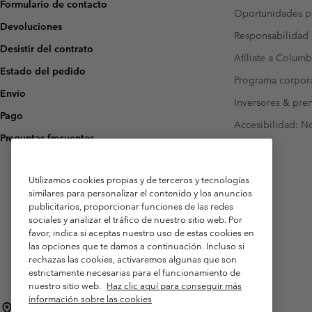
Formulario de contacto
Oportunidades pr
Devoluciones
Responsabilidad 
Desistir del contrato
Afíliate a Columb
Estado del pedido
Programa corpora
Envío
Inversores & pre
Pago
Accesibilidad: N
Preguntas frecuentes
Utilizamos cookies propias y de terceros y tecnologías
similares para personalizar el contenido y los anuncios
publicitarios, proporcionar funciones de las redes
sociales y analizar el tráfico de nuestro sitio web. Por
favor, indica si aceptas nuestro uso de estas cookies en
las opciones que te damos a continuación. Incluso si
rechazas las cookies, activaremos algunas que son
estrictamente necesarias para el funcionamiento de
nuestro sitio web.
Haz clic aquí para conseguir más
información sobre las cookies
España