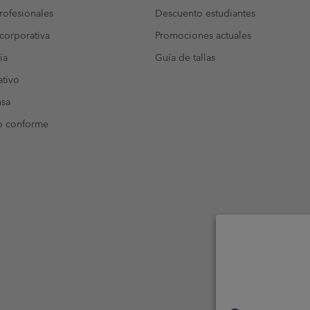
ofesionales
Descuento estudiantes
corporativa
Promociones actuales
ia
Guía de tallas
tivo
nsa
o conforme