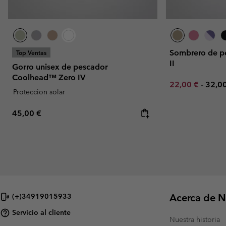
Sombrero de p
Top Ventas
II
Gorro unisex de pescador
Coolhead™ Zero IV
Minimum sale p
Maxi
22,00 €
-
32,0
Proteccion solar
Regular price:
45,00 €
Acerca de N
(+)34919015933
Servicio al cliente
Nuestra historia