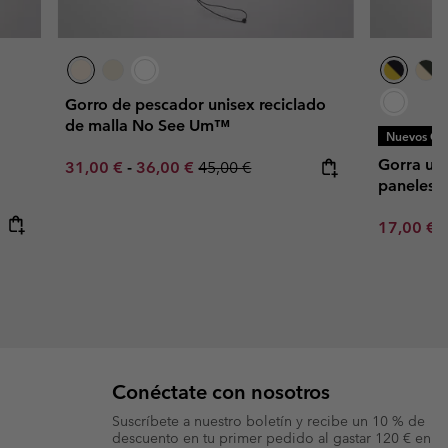
Gorro de pescador unisex reciclado
de malla No See Um™
Nuevos Col
Gorra un
Minimum sale price:
Maximum sale price:
Regular price:
31,00 €
-
36,00 €
45,00 €
paneles
Minimum s
17,00 €
Conéctate con nosotros
Suscríbete a nuestro boletín y recibe un 10 % de
descuento en tu primer pedido al gastar 120 € en