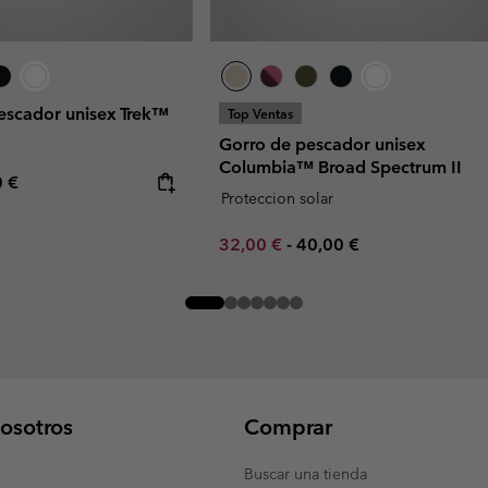
escador unisex Trek™
Top Ventas
Gorro de pescador unisex
Columbia™ Broad Spectrum II
rice:
mum price:
0 €
Proteccion solar
Minimum sale price:
Maximum price:
32,00 €
-
40,00 €
osotros
Comprar
Buscar una tienda