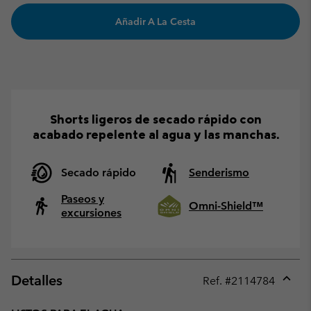
Añadir A La Cesta
Shorts ligeros de secado rápido con
acabado repelente al agua y las manchas.
Secado rápido
Senderismo
Paseos y
Omni-Shield™
excursiones
Detalles
Ref. #
2114784
Expan
or