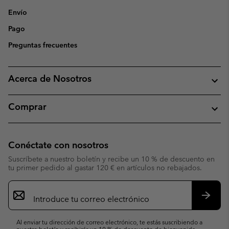
Envío
Pago
Preguntas frecuentes
Acerca de Nosotros
Comprar
Conéctate con nosotros
Suscríbete a nuestro boletín y recibe un 10 % de descuento en
tu primer pedido al gastar 120 € en artículos no rebajados.
Suscripción
de
correo
Suscri
electrónico
Al enviar tu dirección de correo electrónico, te estás suscribiendo a
nuestro boletín y recibirás un 10 % de descuento de bienvenida.