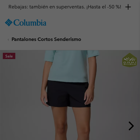
Rebajas: también en superventas. ¡Hasta el -50 %!
SKIP
Columbia
TO
Sportswear
CONTENT
Pantalones Cortos Senderismo
SKIP
TO
MAIN
Sale
NAV
SKIP
TO
SEARCH