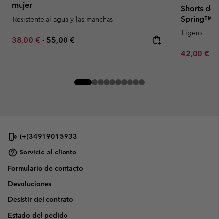
mujer
Shorts de 
Spring™ p
Resistente al agua y las manchas
Ligero
Minimum sale price:
Maximum price:
38,00 €
-
55,00 €
Minimum sa
42,00 €
-
(+)34919015933
Servicio al cliente
Formulario de contacto
Devoluciones
Desistir del contrato
Estado del pedido