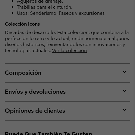
Agujeros de drenaje.
Trabillas para el cinturón.
Usos: Senderismo, Paseos y excursiones
Colección Icons
Décadas de desarrollo. Esta colección, que combina a la
perfección lo retro y lo actual, rinde homenaje a algunos
diseños históricos, reinventándolos con innovaciones y
tecnologías actuales.
Ver la colección
Composición
Expan
or
collap
Envíos y devoluciones
sectio
Expan
or
collap
Opiniones de clientes
sectio
Expan
or
collap
Puede Que También Te Gusten
sectio