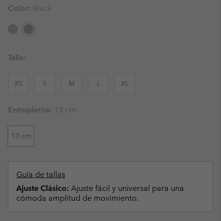
Color:
Black
Talla:
XS
S
M
L
XL
Entrepierna:
13 cm
13 cm
Guía de tallas
Ajuste Clásico:
Ajuste fácil y universal para una
cómoda amplitud de movimiento.