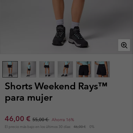
Shorts Weekend Rays™
para mujer
Sale price:
Regular price:
46,00 €
55,00 €
Ahorra 16%
El precio más bajo en los últimos 30 días:
46,00 €
0%