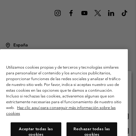
España
©
2026
Columbia Sportswear Spain S.L.U. Avenida del Doctor Arce, 14,
28002 Madrid, España. Todos los derechos reservados.
Utilizamos cookies propias y de terceros y tecnologías similares
Condiciones de uso
Terminos de Venta
Garantía
para personalizar el contenido y los anuncios publicitarios,
Política de Privacidad
proporcionar funciones de las redes sociales y analizar el tráfico
de nuestro sitio web. Por favor, indica si aceptas nuestro uso de
Términos y condiciones del programa de miembros
estas cookies en las opciones que te damos a continuación.
Selecciona tu país e idioma envío
Incluso si rechazas las cookies, activaremos algunas que son
Términos De Uso Del Contenido Generado Por Los Usuarios
Compras en línea disponibles
estrictamente necesarias para el funcionamiento de nuestro sitio
Impressum
Cookies
Public CBCR
web.
Haz clic aquí para conseguir más información sobre las
cookies
Comp
United States
en
Servicio al cliente: Lu. - Vi. de 9:00 a 13:00 y de 14:00 a 18:00
(+)34919015933
línea
Aceptar todas las
Rechazar todas las
Comp
España
dispon
cookies
cookies
en