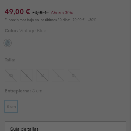
Sale price:
Regular price:
49,00 €
70,00 €
Ahorra 30%
El precio más bajo en los últimos 30 días:
70,00 €
-30%
Color:
Vintage Blue
Talla:
XS
S
M
L
XL
Entrepierna:
8 cm
8 cm
Guía de tallas