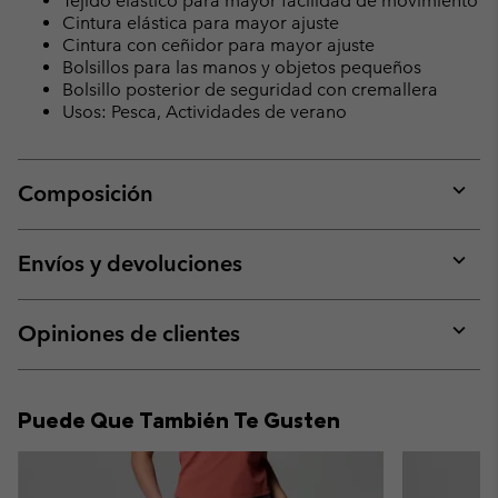
Tejido elástico para mayor facilidad de movimiento
Cintura elástica para mayor ajuste
Cintura con ceñidor para mayor ajuste
Bolsillos para las manos y objetos pequeños
Bolsillo posterior de seguridad con cremallera
Usos: Pesca, Actividades de verano
Composición
Expan
or
collap
Envíos y devoluciones
sectio
Expan
or
collap
Opiniones de clientes
sectio
Expan
or
collap
Puede Que También Te Gusten
sectio