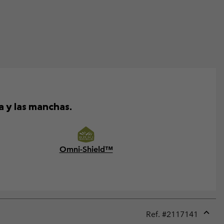
a y las manchas.
Omni-Shield™
Ref. #
2117141
Expan