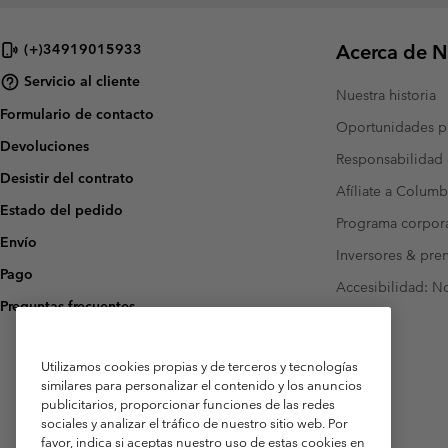
Acerca de N
(+)34919015933
Servicio al cliente
Nuestra historia
Formulario de contacto
Oportunidades pr
Devoluciones
Responsabilidad 
Desistir del contrato
Afíliate a Columb
Estado del pedido
Programa corpora
Envío
Inversores & pre
Pago
Accesibilidad: N
Preguntas frecuentes
Utilizamos cookies propias y de terceros y tecnologías
similares para personalizar el contenido y los anuncios
publicitarios, proporcionar funciones de las redes
sociales y analizar el tráfico de nuestro sitio web. Por
favor, indica si aceptas nuestro uso de estas cookies en