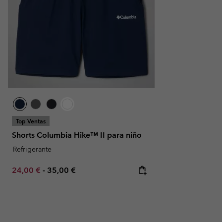
Top Ventas
Shorts Columbia Hike™ II para niño
Refrigerante
Minimum sale price:
Maximum price:
24,00 €
-
35,00 €